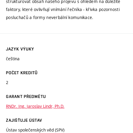
strukturovat obsah našeho projevu s ohledem na důležité
faktory, které ovlivňují vnímání řečníka - křivka pozornosti
posluchačů a formy neverbální komunikace.
JAZYK VÝUKY
čeština
POČET KREDITŮ
2
GARANT PŘEDMĚTU
RNDr. Ing. Jaroslav Lindr, Ph.D.
ZAJIŠŤUJE ÚSTAV
Ústav společenských věd (SPV)