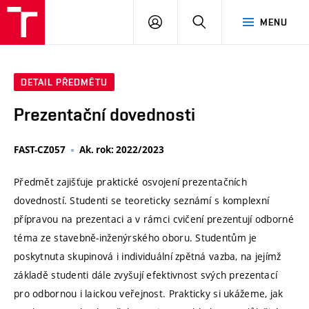
VUT
PŘIHLÁSIT
HLEDAT
MENU
SE
DETAIL PŘEDMĚTU
Prezentační dovednosti
FAST-CZ057
Ak. rok: 2022/2023
Předmět zajišťuje praktické osvojení prezentačních
dovedností. Studenti se teoreticky seznámí s komplexní
přípravou na prezentaci a v rámci cvičení prezentují odborné
téma ze stavebně-inženýrského oboru. Studentům je
poskytnuta skupinová i individuální zpětná vazba, na jejímž
základě studenti dále zvyšují efektivnost svých prezentací
pro odbornou i laickou veřejnost. Prakticky si ukážeme, jak