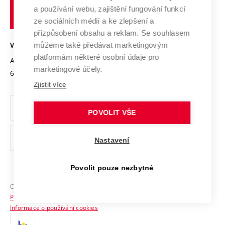
učení
Služby univerzity
Transfer znalostí
a používání webu, zajištění fungování funkcí
technické
Podnikavá univerzita / ContriBUTe
Mezinárodní dohody
ze sociálních médií a ke zlepšení a
Open Science
v
Bezpečná univerzita
přizpůsobení obsahu a reklam. Se souhlasem
Univerzitní sítě
Brně
Projekty
můžeme také předávat marketingovým
VYSOKÉ UČENÍ TECHNICKÉ V BRNĚ
Vyznamenání
platformám některé osobní údaje pro
Projekty ze strukturálních fondů
Antonínská 548/1
www.vut.cz
marketingové účely.
Organizační struktura
602 00 Brno
vut@vutbr.cz
Specifický výzkum
Zjistit více
Úřední deska
Ochrana osobních údajů
POVOLIT VŠE
(externí
Pracovní příležitosti
Nastavení
odkaz)
Podpora a rozvoj zaměstnanců a studujících
Povolit pouze nezbytné
Rovné příležitosti
Copyright © 2026 VUT
Sociální bezpečí
Prohlášení o přístupnosti
HR Award
Informace o používání cookies