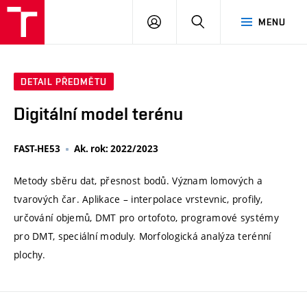
VUT
PŘIHLÁSIT
HLEDAT
MENU
SE
DETAIL PŘEDMĚTU
Digitální model terénu
FAST-HE53
Ak. rok: 2022/2023
Metody sběru dat, přesnost bodů. Význam lomových a
tvarových čar. Aplikace – interpolace vrstevnic, profily,
určování objemů, DMT pro ortofoto, programové systémy
pro DMT, speciální moduly. Morfologická analýza terénní
plochy.