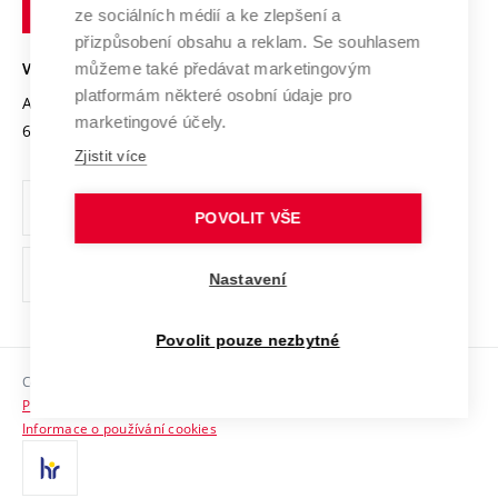
technické
Podnikavá univerzita / ContriBUTe
Mezinárodní dohody
ze sociálních médií a ke zlepšení a
Open Science
v
Bezpečná univerzita
přizpůsobení obsahu a reklam. Se souhlasem
Univerzitní sítě
Brně
Projekty
můžeme také předávat marketingovým
VYSOKÉ UČENÍ TECHNICKÉ V BRNĚ
Vyznamenání
platformám některé osobní údaje pro
Projekty ze strukturálních fondů
Antonínská 548/1
www.vut.cz
marketingové účely.
Organizační struktura
602 00 Brno
vut@vutbr.cz
Specifický výzkum
Zjistit více
Úřední deska
Ochrana osobních údajů
POVOLIT VŠE
(externí
Pracovní příležitosti
Nastavení
odkaz)
Podpora a rozvoj zaměstnanců a studujících
Povolit pouze nezbytné
Rovné příležitosti
Copyright © 2026 VUT
Sociální bezpečí
Prohlášení o přístupnosti
HR Award
Informace o používání cookies
Kontakty