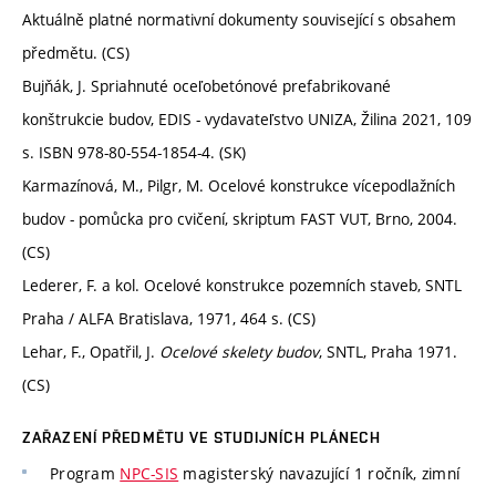
Aktuálně platné normativní dokumenty související s obsahem
předmětu. (CS)
Bujňák, J. Spriahnuté oceľobetónové prefabrikované
konštrukcie budov, EDIS - vydavateľstvo UNIZA, Žilina 2021, 109
s. ISBN 978-80-554-1854-4. (SK)
Karmazínová, M., Pilgr, M. Ocelové konstrukce vícepodlažních
budov - pomůcka pro cvičení, skriptum FAST VUT, Brno, 2004.
(CS)
Lederer, F. a kol. Ocelové konstrukce pozemních staveb, SNTL
Praha / ALFA Bratislava, 1971, 464 s. (CS)
Lehar, F., Opatřil, J.
Ocelové skelety budov
, SNTL, Praha 1971.
(CS)
ZAŘAZENÍ PŘEDMĚTU VE STUDIJNÍCH PLÁNECH
Program
NPC-SIS
magisterský navazující 1 ročník, zimní