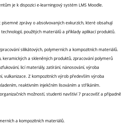
entům je k dispozici e-learningový systém LMS Moodle.
at písemné zprávy o absolvovaných exkurzích, které obsahují
technologií, použitých materiálů a příklady aplikací produktů.
acování silikátových, polymerních a kompozitních materiálů.
, keramických a skleněných produktů, zpracování polymerů
zfukování, licí materiály, zatírání, nánosování, výroba
í, vulkanizace. Z kompozitních výrob především výroba
kladením, reaktivním injekčním lisováním a stříkáním.
organizačních možností, studenti navštíví 7 pracovišť a případně
lymerních a kompozitních materiálů.