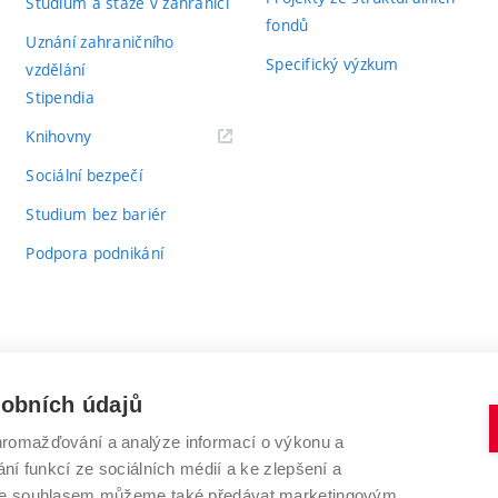
Studium a stáže v zahraničí
fondů
Uznání zahraničního
Specifický výzkum
vzdělání
Stipendia
(externí
Knihovny
odkaz)
Sociální bezpečí
Studium bez bariér
Podpora podnikání
sobních údajů
romažďování a analýze informací o výkonu a
VYSOKÉ UČENÍ TECHNICKÉ V BRNĚ
ní funkcí ze sociálních médií a ke zlepšení a
Antonínská 548/1
www.vut.cz
 Se souhlasem můžeme také předávat marketingovým