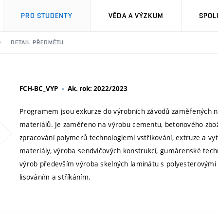
PRO STUDENTY
VĚDA A VÝZKUM
SPOL
DETAIL PŘEDMĚTU
FCH-BC_VYP
Ak. rok: 2022/2023
Programem jsou exkurze do výrobních závodů zaměřených na 
materiálů. Je zaměřeno na výrobu cementu, betonového zbož
zpracování polymerů technologiemi vstřikování, extruze a vytla
materiály, výroba sendvičových konstrukcí, gumárenské techno
výrob především výroba skelných laminátu s polyesterovými m
lisováním a stříkáním.