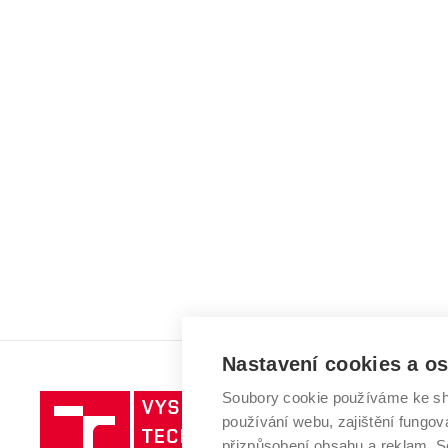
Nastavení cookies a o
Soubory cookie používáme ke sh
Vysoké
používání webu, zajištění fungová
učení
přizpůsobení obsahu a reklam.