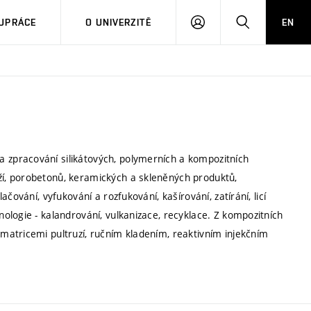
PŘIHLÁSIT
HLEDAT
UPRÁCE
O UNIVERZITĚ
EN
SE
zpracování silikátových, polymerních a kompozitních
í, porobetonů, keramických a skleněných produktů,
čování, vyfukování a rozfukování, kašírování, zatírání, licí
logie - kalandrování, vulkanizace, recyklace. Z kompozitních
atricemi pultruzí, ručním kladením, reaktivním injekčním