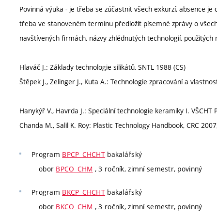
Povinná výuka - je třeba se zúčastnit všech exkurzí, absence je
třeba ve stanoveném termínu předložit písemné zprávy o všech
navštívených firmách, názvy zhlédnutých technologií, použitých m
Hlaváč J.: Základy technologie silikátů, SNTL 1988 (CS)
Štěpek J., Zelinger J., Kuta A.: Technologie zpracování a vlastno
Hanykýř V., Havrda J.: Speciální technologie keramiky I. VŠCHT 
Chanda M., Salil K. Roy: Plastic Technology Handbook, CRC 2007
Program
BPCP_CHCHT
bakalářský
obor
BPCO_CHM
, 3 ročník, zimní semestr, povinný
Program
BKCP_CHCHT
bakalářský
obor
BKCO_CHM
, 3 ročník, zimní semestr, povinný