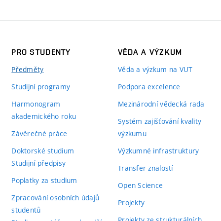
PRO STUDENTY
VĚDA A VÝZKUM
Předměty
Věda a výzkum na VUT
Studijní programy
Podpora excelence
Harmonogram
Mezinárodní vědecká rada
akademického roku
Systém zajišťování kvality
Závěrečné práce
výzkumu
Doktorské studium
Výzkumné infrastruktury
Studijní předpisy
Transfer znalostí
Poplatky za studium
Open Science
Zpracování osobních údajů
Projekty
studentů
Projekty ze strukturálních