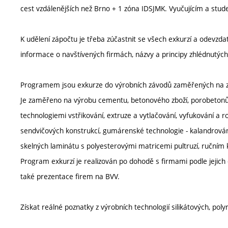
cest vzdálenějších než Brno + 1 zóna IDSJMK. Vyučujícím a stud
K udělení zápočtu je třeba zúčastnit se všech exkurzí a odevzd
informace o navštívených firmách, názvy a principy zhlédnutých 
Programem jsou exkurze do výrobních závodů zaměřených na zpr
Je zaměřeno na výrobu cementu, betonového zboží, porobetonů
technologiemi vstřikování, extruze a vytlačování, vyfukování a ro
sendvičových konstrukcí, gumárenské technologie - kalandrován
skelných laminátu s polyesterovými matricemi pultruzí, ručním 
Program exkurzí je realizován po dohodě s firmami podle jejich 
také prezentace firem na BVV.
Získat reálné poznatky z výrobních technologií silikátových, po