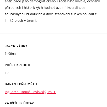
anticipace jeho demografického i sociálního vývoje, ochrany
přírodních i historických hodnot území. Koordinace
současných i budoucích aktivit, stanovení funkčního využití i
limitů ploch v území.
JAZYK VÝUKY
čeština
POČET KREDITŮ
10
GARANT PŘEDMĚTU
Ing. arch. Tomáš Pavlovský, Ph.D.
ZAJIŠŤUJE ÚSTAV