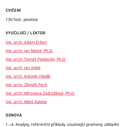
CVIČENÍ
130 hod., povinná
VYUČUJÍCÍ / LEKTOR
Ing. arch. Adam Erben
Ing. arch. Jan Májek, Ph.D.
Ing. arch. Tomáš Pavlovský, Ph.D.
Ing. arch. Jan Velek
Ing. arch. Antonín Hladík
Ing. arch. Zbyněk Pech
Ing. arch. Miroslava Zadražilová, Ph.D.
Ing. arch. Miloš Kabela
OSNOVA
1.–4. Analýzy, referenční příklady, související prameny, základní