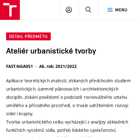
VUT
PŘIHLÁSIT
HLEDAT
MENU
SE
DETAIL PŘEDMĚTU
Ateliér urbanistické tvorby
FAST-NGA051
Ak. rok: 2021/2022
Aplikace teoretických znalostí, získaných předchozím studiem
urbanistických, územně plánovacích i architektonických
disciplín, získání povědomí o podstatě rovnovážného vztahu
umělého a přírodního prostředí, o trvale udržitelném rozvoji
sídel i krajiny.
Tvorba urbanistického celku vycházející z analýzy základních
funkčních systémů sídla, potřeb lidského společenství,