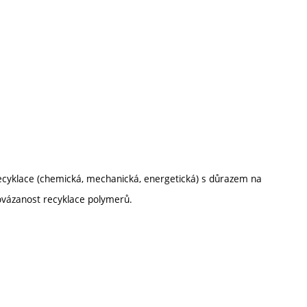
 recyklace (chemická, mechanická, energetická) s důrazem na
rovázanost recyklace polymerů.