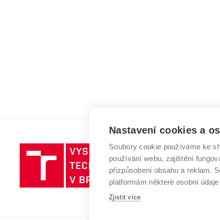
Nastavení cookies a o
Soubory cookie používáme ke sh
Vysoké
používání webu, zajištění fungová
učení
přizpůsobení obsahu a reklam.
technické
platformám některé osobní údaje
v
Zjistit více
Brně