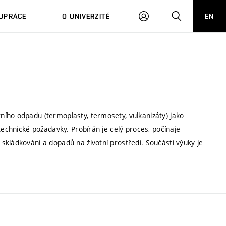
PŘIHLÁSIT
HLEDAT
UPRÁCE
O UNIVERZITĚ
EN
SE
ího odpadu (termoplasty, termosety, vulkanizáty) jako
technické požadavky. Probírán je celý proces, počínaje
skládkování a dopadů na životní prostředí. Součástí výuky je