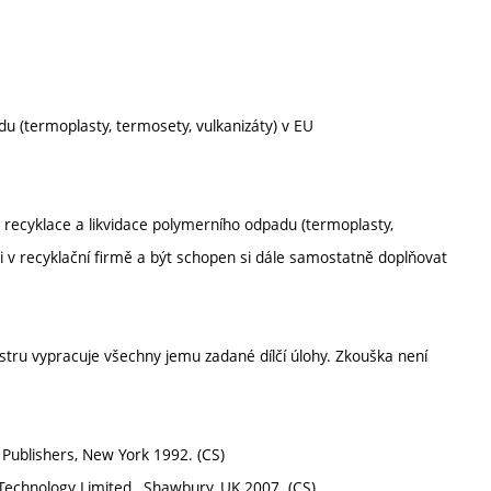
u (termoplasty, termosety, vulkanizáty) v EU
 se recyklace a likvidace polymerního odpadu (termoplasty,
ci v recyklační firmě a být schopen si dále samostatně doplňovat
ru vypracuje všechny jemu zadané dílčí úlohy. Zkouška není
r Publishers, New York 1992. (CS)
 Technology Limited , Shawbury, UK 2007. (CS)