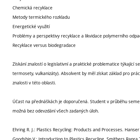
Chemická recyklace
Metody termického rozkladu
Energetické využití
Problémy a perspektivy recyklace a likvidace polymerního odpad
Recyklace versus biodegradace
Získání znalostí o legislativní a praktické problematice týkající
termosety, vulkanizáty). Absolvent by měl získat základ pro prá
znalosti v této oblasti.
Účast na přednáškách je doporučená. Student v průběhu semest
možná bez odevzdání všech zadaných úloh.
Ehring R. J.: Plastics Recycling: Products and Processes. Hanse
Goodship V.: Introduction to Plastics Recycling. Smithers Rapra