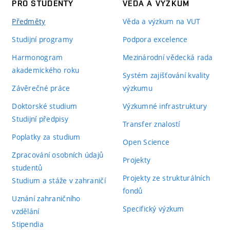
PRO STUDENTY
VĚDA A VÝZKUM
Předměty
Věda a výzkum na VUT
Studijní programy
Podpora excelence
Harmonogram
Mezinárodní vědecká rada
akademického roku
Systém zajišťování kvality
Závěrečné práce
výzkumu
Doktorské studium
Výzkumné infrastruktury
Studijní předpisy
Transfer znalostí
Poplatky za studium
Open Science
Zpracování osobních údajů
Projekty
studentů
Projekty ze strukturálních
Studium a stáže v zahraničí
fondů
Uznání zahraničního
Specifický výzkum
vzdělání
Stipendia