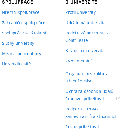
SPOLUPRÁCE
O UNIVERZITĚ
Firemní spolupráce
Profil univerzity
Zahraniční spolupráce
Udržitelná univerzita
Spolupráce se školami
Podnikavá univerzita /
ContriBUTe
Služby univerzity
Bezpečná univerzita
Mezinárodní dohody
Vyznamenání
Univerzitní sítě
Organizační struktura
Úřední deska
Ochrana osobních údajů
(externí
Pracovní příležitosti
odkaz)
Podpora a rozvoj
zaměstnanců a studujících
Rovné příležitosti