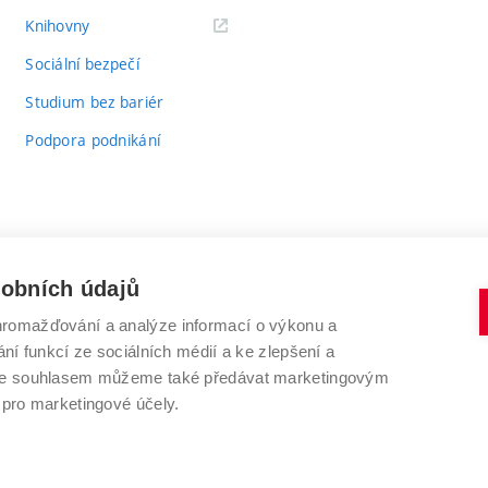
(externí
Knihovny
odkaz)
Sociální bezpečí
Studium bez bariér
Podpora podnikání
sobních údajů
romažďování a analýze informací o výkonu a
VYSOKÉ UČENÍ TECHNICKÉ V BRNĚ
ní funkcí ze sociálních médií a ke zlepšení a
Antonínská 548/1
www.vut.cz
 Se souhlasem můžeme také předávat marketingovým
602 00 Brno
vut@vutbr.cz
 pro marketingové účely.