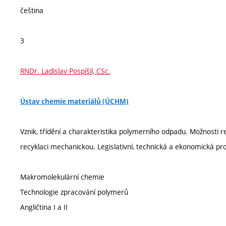
čeština
3
RNDr. Ladislav Pospíšil, CSc.
Ústav chemie materiálů (ÚCHM)
Vznik, třídění a charakteristika polymerního odpadu. Možnosti
recyklaci mechanickou. Legislativní, technická a ekonomická p
Makromolekulární chemie
Technologie zpracování polymerů
Angličtina I a II