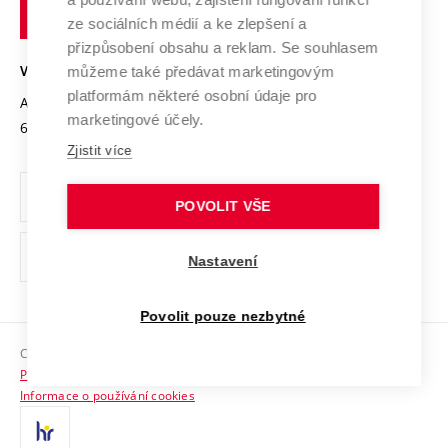
technické
Podnikavá univerzita / ContriBUTe
Mezinárodní dohody
ze sociálních médií a ke zlepšení a
Open Science
v
Bezpečná univerzita
přizpůsobení obsahu a reklam. Se souhlasem
Univerzitní sítě
Brně
Projekty
můžeme také předávat marketingovým
VYSOKÉ UČENÍ TECHNICKÉ V BRNĚ
Vyznamenání
platformám některé osobní údaje pro
Projekty ze strukturálních fondů
Antonínská 548/1
www.vut.cz
marketingové účely.
Organizační struktura
602 00 Brno
vut@vutbr.cz
Specifický výzkum
Zjistit více
Úřední deska
Ochrana osobních údajů
POVOLIT VŠE
(externí
Pracovní příležitosti
Nastavení
odkaz)
Podpora a rozvoj zaměstnanců a studujících
Povolit pouze nezbytné
Rovné příležitosti
Copyright © 2026 VUT
Sociální bezpečí
Prohlášení o přístupnosti
HR Award
Informace o používání cookies
Kontakty