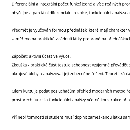
Diferenciální a integrální počet funkcí jedné a více reálných pr
obyčejné a parciální diferenciální rovnice, funkcionální analýza 
Předmět je vyučován formou přednášek, které mají charakter výkl
zaměřeno na praktické zvládnutí látky probrané na přednáškác
Zápočet: aktivní účast ve výuce.
Zkouška - praktická část testuje schopnost vzájemně převádět sl
okrajové úlohy a analyzovat její zobecněné řešení. Teoretická č
Cílem kurzu je podat posluchačům přehled moderních metod řeše
prostorech funkcí a funkcionální analýzy včetně konstrukce přibl
Pří nepřítomnosti si student musí doplnit zameškanou látku s