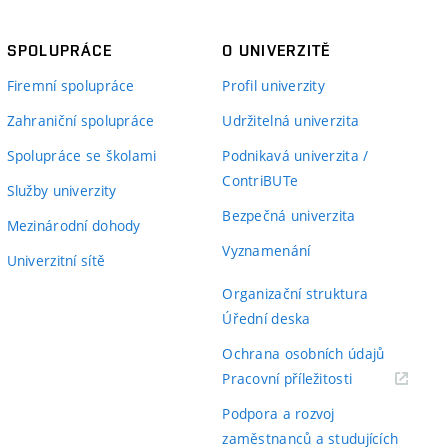
SPOLUPRÁCE
O UNIVERZITĚ
Firemní spolupráce
Profil univerzity
Zahraniční spolupráce
Udržitelná univerzita
Spolupráce se školami
Podnikavá univerzita /
ContriBUTe
Služby univerzity
Bezpečná univerzita
Mezinárodní dohody
Vyznamenání
Univerzitní sítě
Organizační struktura
Úřední deska
Ochrana osobních údajů
(externí
Pracovní příležitosti
odkaz)
Podpora a rozvoj
zaměstnanců a studujících