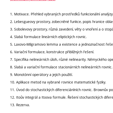
1. Motivace. Přehled vybraných prostředků funkcionální analýzy
2. Lebesgueovy prostory, zobecněné funkce, popis hranice oblas
3. Sobolevovy prostory, různá zavedení, věty o vnoření a o stopá
4. Slabá formulace lineárních eliptických rovnic.
5. Laxovo-Milgramovo lemma a existence a jednoznačnost řeše
6. Variační formulace, konstrukce přibližných řešení.
7. Specifika nelineárních úloh, různé nelinearity. Němyckého op
8. Slabá a variační formulace stacionárních nelineárních rovnic.
9. Monotónní operátory a jejich použití.
10. Aplikace metod na vybrané rovnice matematické fyziky.
11. Úvod do stochastických diferenciánlních rovnic. Brownův p
12. Itoův integrál a Itoova formule. Řešení stochastických difere
13. Rezerva.