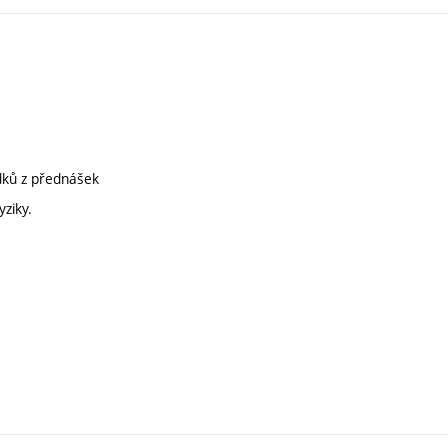
edků z přednášek
ziky.