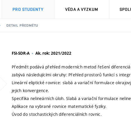
PRO STUDENTY
VĚDA A VÝZKUM
SPOL
DETAIL PŘEDMĚTU
FSI-SDR-A
Ak. rok: 2021/2022
Předmět podává přehled moderních metod řešení diferenciáln
zabývá následujícími okruhy: Přehled prostorů funkcí s integ
Lineární eliptické rovnice: slabá a variační formulace okrajov
jejich konvergence.
Specifika nelineárních úloh. Slabá a variační formulace nelin
Aplikace na vybrané rovnice matematické fyziky.
Úvod do stochastických diferenciálních rovnic.