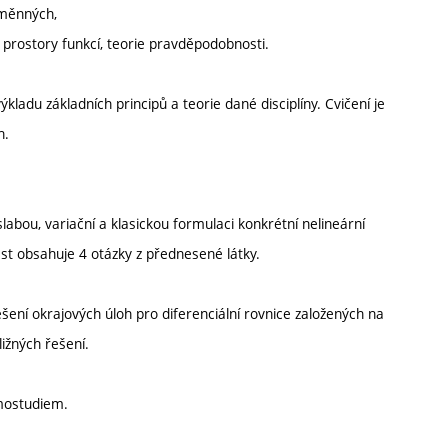
oměnných,
a prostory funkcí, teorie pravděpodobnosti.
adu základních principů a teorie dané disciplíny. Cvičení je
h.
abou, variační a klasickou formulaci konkrétní nelineární
ást obsahuje 4 otázky z přednesené látky.
ní okrajových úloh pro diferenciální rovnice založených na
ižných řešení.
amostudiem.