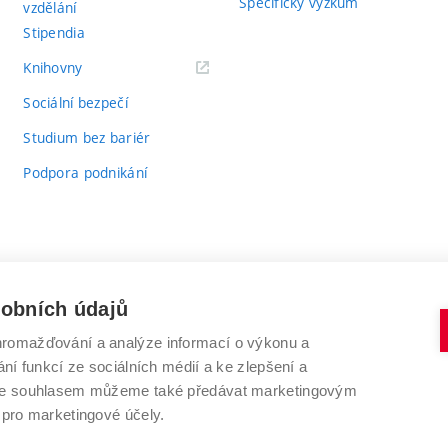
Specifický výzkum
vzdělání
Stipendia
(externí
Knihovny
odkaz)
Sociální bezpečí
Studium bez bariér
Podpora podnikání
sobních údajů
romažďování a analýze informací o výkonu a
VYSOKÉ UČENÍ TECHNICKÉ V BRNĚ
ní funkcí ze sociálních médií a ke zlepšení a
Antonínská 548/1
www.vut.cz
 Se souhlasem můžeme také předávat marketingovým
602 00 Brno
vut@vutbr.cz
 pro marketingové účely.