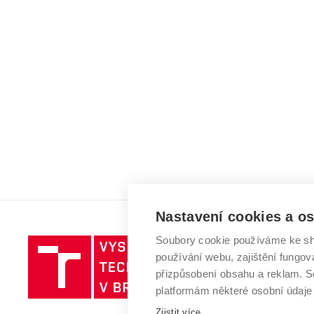
Nastavení cookies a o
Soubory cookie používáme ke sh
Vysoké
používání webu, zajištění fungová
učení
přizpůsobení obsahu a reklam.
technické
platformám některé osobní údaje
v
Zjistit více
Brně