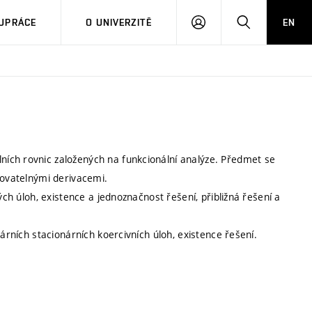
PŘIHLÁSIT
HLEDAT
UPRÁCE
O UNIVERZITĚ
EN
SE
ích rovnic založených na funkcionální analýze. Předmet se
rovatelnými derivacemi.
ých úloh, existence a jednoznačnost řešení, přibližná řešení a
eárních stacionárních koercivních úloh, existence řešení.