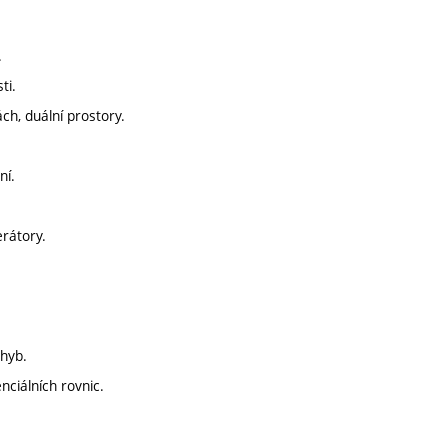
.
ti.
ch, duální prostory.
ní.
erátory.
ohyb.
nciálních rovnic.