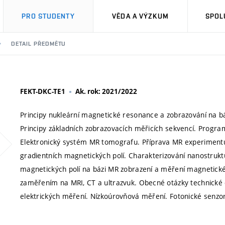
PRO STUDENTY
VĚDA A VÝZKUM
SPOL
DETAIL PŘEDMĚTU
FEKT-DKC-TE1
Ak. rok: 2021/2022
Principy nukleární magnetické resonance a zobrazování na b
Principy základních zobrazovacích měřicích sekvencí. Progra
Elektronický systém MR tomografu. Příprava MR experiment
gradientních magnetických polí. Charakterizování nanostr
magnetických polí na bázi MR zobrazení a měření magnetické s
zaměřením na MRI, CT a ultrazvuk. Obecné otázky technické d
elektrických měření. Nízkoúrovňová měření. Fotonické senzor