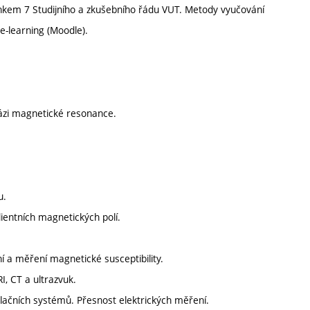
ánkem 7 Studijního a zkušebního řádu VUT. Metody vyučování
-learning (Moodle).
bázi magnetické resonance.
u.
ientních magnetických polí.
 a měření magnetické susceptibility.
, CT a ultrazvuk.
olačních systémů. Přesnost elektrických měření.