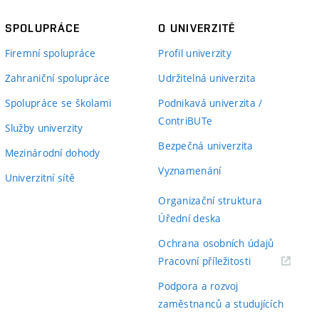
SPOLUPRÁCE
O UNIVERZITĚ
Firemní spolupráce
Profil univerzity
Zahraniční spolupráce
Udržitelná univerzita
Spolupráce se školami
Podnikavá univerzita /
ContriBUTe
Služby univerzity
Bezpečná univerzita
Mezinárodní dohody
Vyznamenání
Univerzitní sítě
Organizační struktura
Úřední deska
Ochrana osobních údajů
(externí
Pracovní příležitosti
odkaz)
Podpora a rozvoj
zaměstnanců a studujících