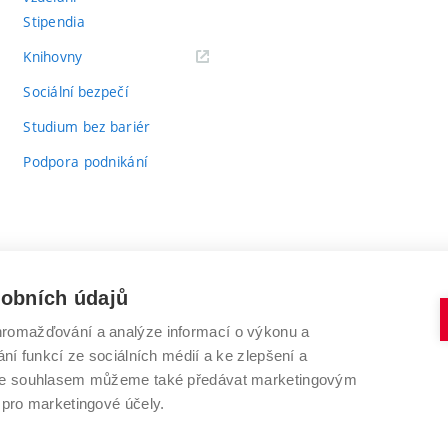
Stipendia
(externí
Knihovny
odkaz)
Sociální bezpečí
Studium bez bariér
Podpora podnikání
sobních údajů
romažďování a analýze informací o výkonu a
VYSOKÉ UČENÍ TECHNICKÉ V BRNĚ
ní funkcí ze sociálních médií a ke zlepšení a
Antonínská 548/1
www.vut.cz
 Se souhlasem můžeme také předávat marketingovým
602 00 Brno
vut@vutbr.cz
 pro marketingové účely.