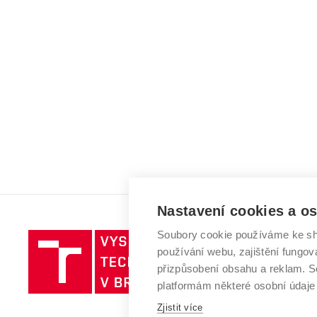
Nastavení cookies a o
Soubory cookie používáme ke sh
Vysoké
používání webu, zajištění fungová
učení
přizpůsobení obsahu a reklam.
technické
platformám některé osobní údaje
v
Brně
Zjistit více