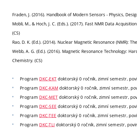
Fraden, J. (2016). Handbook of Modern Sensors - Physics, Desig
Mobli, M., & Hoch, J. C. (Eds.). (2017). Fast NMR Data Acquisiti
(CS)
Rao, D. K. (Ed.). (2014). Nuclear Magnetic Resonance (NMR): The
Webb, A. G. (Ed.). (2016). Magnetic Resonance Technology: Ha
Chemistry. (CS)
Program
DKC-EKT
doktorský 0 ročník, zimní semestr, povi
Program
DKC-KAM
doktorský 0 ročník, zimní semestr, pov
Program
DKC-MET
doktorský 0 ročník, zimní semestr, pov
Program
DKC-SEE
doktorský 0 ročník, zimní semestr, povi
Program
DKC-TEE
doktorský 0 ročník, zimní semestr, povi
Program
DKC-TLI
doktorský 0 ročník, zimní semestr, povin