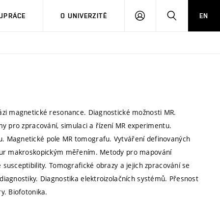
PŘIHLÁSIT
HLEDAT
UPRÁCE
O UNIVERZITĚ
EN
SE
ázi magnetické resonance. Diagnostické možnosti MR.
my pro zpracování, simulaci a řízení MR experimentu.
u. Magnetické pole MR tomografu. Vytváření definovaných
uktur makroskopickým měřením. Metody pro mapování
usceptibility. Tomografické obrazy a jejich zpracování se
iagnostiky. Diagnostika elektroizolačních systémů. Přesnost
y. Biofotonika.