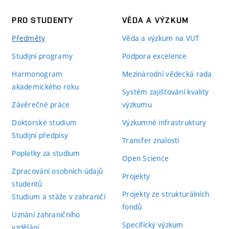
PRO STUDENTY
VĚDA A VÝZKUM
Předměty
Věda a výzkum na VUT
Studijní programy
Podpora excelence
Harmonogram
Mezinárodní vědecká rada
akademického roku
Systém zajišťování kvality
Závěrečné práce
výzkumu
Doktorské studium
Výzkumné infrastruktury
Studijní předpisy
Transfer znalostí
Poplatky za studium
Open Science
Zpracování osobních údajů
Projekty
studentů
Projekty ze strukturálních
Studium a stáže v zahraničí
fondů
Uznání zahraničního
Specifický výzkum
vzdělání