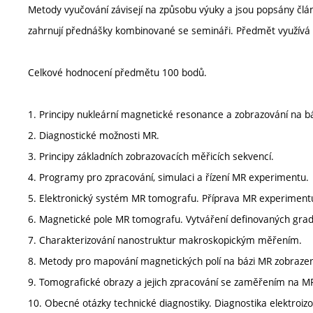
Metody vyučování závisejí na způsobu výuky a jsou popsány čl
zahrnují přednášky kombinované se semináři. Předmět využívá e
Celkové hodnocení předmětu 100 bodů.
1. Principy nukleární magnetické resonance a zobrazování na 
2. Diagnostické možnosti MR.
3. Principy základních zobrazovacích měřicích sekvencí.
4. Programy pro zpracování, simulaci a řízení MR experimentu.
5. Elektronický systém MR tomografu. Příprava MR experiment
6. Magnetické pole MR tomografu. Vytváření definovaných grad
7. Charakterizování nanostruktur makroskopickým měřením.
8. Metody pro mapování magnetických polí na bázi MR zobrazení
9. Tomografické obrazy a jejich zpracování se zaměřením na MRI
10. Obecné otázky technické diagnostiky. Diagnostika elektroiz