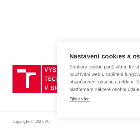
Nastavení cookies a o
Soubory cookie používáme ke sh
Vysoké
používání webu, zajištění fungová
učení
přizpůsobení obsahu a reklam.
technické
platformám některé osobní údaje
v
Brně
Zjistit více
Copyright © 2026 VUT