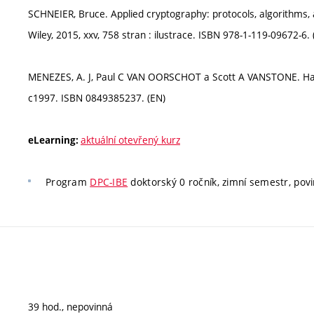
SCHNEIER, Bruce. Applied cryptography: protocols, algorithms, a
Wiley, 2015, xxv, 758 stran : ilustrace. ISBN 978-1-119-09672-6. 
MENEZES, A. J, Paul C VAN OORSCHOT a Scott A VANSTONE. Han
c1997. ISBN 0849385237. (EN)
aktuální otevřený kurz
eLearning:
Program
DPC-IBE
doktorský 0 ročník, zimní semestr, pov
39 hod., nepovinná