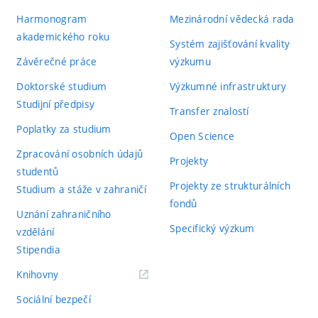
Harmonogram
Mezinárodní vědecká rada
akademického roku
Systém zajišťování kvality
Závěrečné práce
výzkumu
Doktorské studium
Výzkumné infrastruktury
Studijní předpisy
Transfer znalostí
Poplatky za studium
Open Science
Zpracování osobních údajů
Projekty
studentů
Projekty ze strukturálních
Studium a stáže v zahraničí
fondů
Uznání zahraničního
Specifický výzkum
vzdělání
Stipendia
(externí
Knihovny
odkaz)
Sociální bezpečí