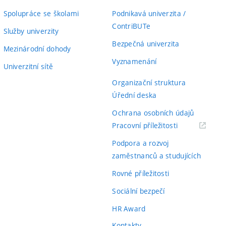
Spolupráce se školami
Podnikavá univerzita /
ContriBUTe
Služby univerzity
Bezpečná univerzita
Mezinárodní dohody
Vyznamenání
Univerzitní sítě
Organizační struktura
Úřední deska
Ochrana osobních údajů
(externí
Pracovní příležitosti
odkaz)
Podpora a rozvoj
zaměstnanců a studujících
Rovné příležitosti
Sociální bezpečí
HR Award
Kontakty