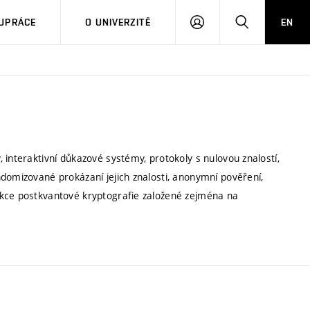
PŘIHLÁSIT
HLEDAT
UPRÁCE
O UNIVERZITĚ
EN
SE
 interaktivní důkazové systémy, protokoly s nulovou znalostí,
domizované prokázaní jejich znalosti, anonymní pověření,
ukce postkvantové kryptografie založené zejména na