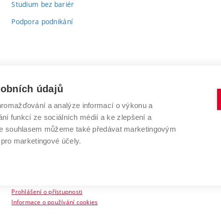
Studium bez bariér
Podpora podnikání
sobních údajů
romažďování a analýze informací o výkonu a
VYSOKÉ UČENÍ TECHNICKÉ V BRNĚ
ní funkcí ze sociálních médií a ke zlepšení a
Antonínská 548/1
www.vut.cz
 Se souhlasem můžeme také předávat marketingovým
602 00 Brno
vut@vutbr.cz
 pro marketingové účely.
Prohlášení o přístupnosti
Informace o používání cookies