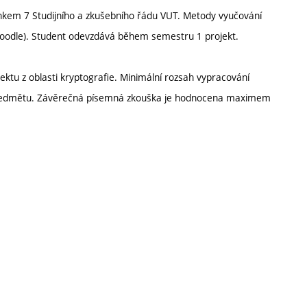
ánkem 7 Studijního a zkušebního řádu VUT. Metody vyučování
(Moodle). Student odevzdává během semestru 1 projekt.
ktu z oblasti kryptografie. Minimální rozsah vypracování
 předmětu. Závěrečná písemná zkouška je hodnocena maximem