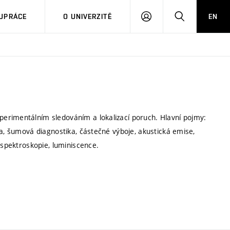
PŘIHLÁSIT
HLEDAT
UPRÁCE
O UNIVERZITĚ
EN
SE
erimentálním sledováním a lokalizací poruch. Hlavní pojmy:
ka, šumová diagnostika, částečné výboje, akustická emise,
 spektroskopie, luminiscence.