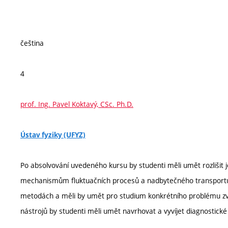
čeština
4
prof. Ing. Pavel Koktavý, CSc. Ph.D.
Ústav fyziky (UFYZ)
Po absolvování uvedeného kursu by studenti měli umět rozlišit j
mechanismům fluktuačních procesů a nadbytečného transportu n
metodách a měli by umět pro studium konkrétního problému zvol
nástrojů by studenti měli umět navrhovat a vyvíjet diagnostické