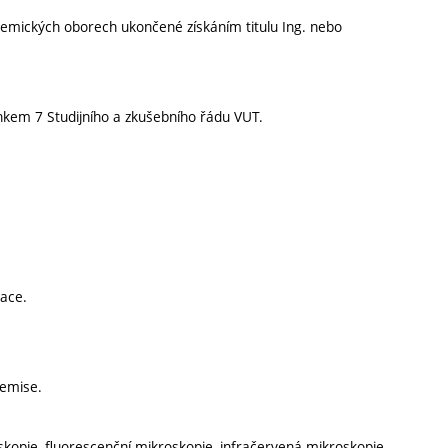
chemických oborech ukončené získáním titulu Ing. nebo
nkem 7 Studijního a zkušebního řádu VUT.
nace.
 emise.
skopie, fluorescenční mikroskopie, infračervená mikroskopie.