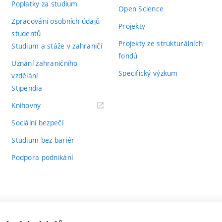
Poplatky za studium
Open Science
Zpracování osobních údajů
Projekty
studentů
Projekty ze strukturálních
Studium a stáže v zahraničí
fondů
Uznání zahraničního
Specifický výzkum
vzdělání
Stipendia
(externí
Knihovny
odkaz)
Sociální bezpečí
Studium bez bariér
Podpora podnikání