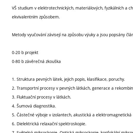
VŠ studium v elektrotechnických, materiálových, fyzikálních a 
ekvivalentním způsobem.
Metody vyučování závisejí na způsobu výuky a jsou popsány člá
0-20 b projekt
0-80 b závěrečná zkouška
1. Struktura pevných látek, jejich popis, klasifikace, poruchy.
2. Transportní procesy v pevných látkách, generace a rekombi
3. Fluktuační procesy v látkách.
4. Šumová diagnostika.
5. Částečné výboje v izolantech, akustická a elektromagnetická
6. Dielektrická relaxační spektroskopie.
7. Světelná mikroskopie. Optická mikroskopie, konfokální mikro