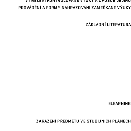
VYMEZENÍ KONTROLOVANÉ VÝUKY A ZPŮSOB JEJÍHO
PROVÁDĚNÍ A FORMY NAHRAZOVÁNÍ ZAMEŠKANÉ VÝUKY
ZÁKLADNÍ LITERATURA
ELEARNING
ZAŘAZENÍ PŘEDMĚTU VE STUDIJNÍCH PLÁNECH