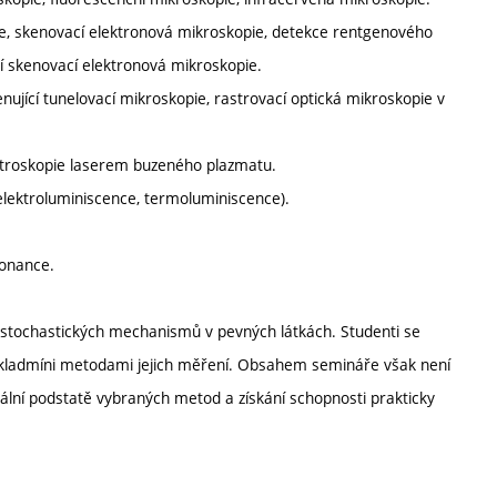
ie, skenovací elektronová mikroskopie, detekce rentgenového
ní skenovací elektronová mikroskopie.
nující tunelovací mikroskopie, rastrovací optická mikroskopie v
ktroskopie laserem buzeného plazmatu.
elektroluminiscence, termoluminiscence).
zonance.
a stochastických mechanismů v pevných látkách. Studenti se
ákladmíni metodami jejich měření. Obsahem semináře však není
ikální podstatě vybraných metod a získání schopnosti prakticky