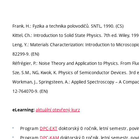
Frank, H.: Fyzika a technika polovodičů. SNTL, 1990. (CS)
Kittel, Ch.: Introduction to Solid State Physics. 7th ed. Wiley, 199
Leng, Y.: Materials Characterization: Introduction to Microscop
82299-9. (EN)
Réfrégier, P.: Noise Theory and Application to Physics. From Flu
Sze, S.M., NG, Kwok, K. Physics of Semiconductor Devices. 3rd ed
Workman, J., Springsteen, A.: Applied Spectroscopy – A Compact 
12-764070-9. (EN)
aktuální otevřený kurz
eLearning:
Program
DPC-EKT
doktorský 0 ročník, letní semestr, povi
Program
DPC-KAM
doktorský 0 ročník, letní semestr, povi