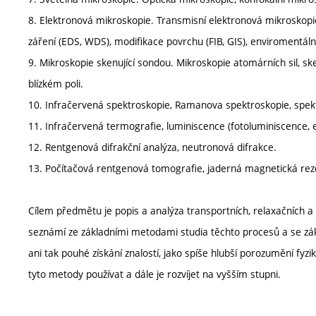
8. Elektronová mikroskopie. Transmisní elektronová mikroskop
záření (EDS, WDS), modifikace povrchu (FIB, GIS), enviromentál
9. Mikroskopie skenující sondou. Mikroskopie atomárních sil, ske
blízkém poli.
10. Infračervená spektroskopie, Ramanova spektroskopie, spe
11. Infračervená termografie, luminiscence (fotoluminiscence, 
12. Rentgenová difrakční analýza, neutronová difrakce.
13. Počítačová rentgenová tomografie, jaderná magnetická re
Cílem předmětu je popis a analýza transportních, relaxačních 
seznámí ze základními metodami studia těchto procesů a se z
ani tak pouhé získání znalostí, jako spíše hlubší porozumění fyz
tyto metody používat a dále je rozvíjet na vyšším stupni.