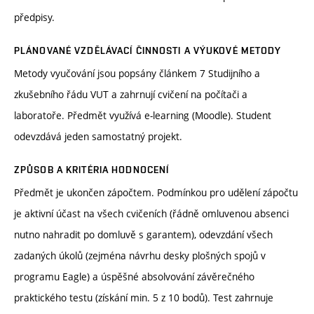
předpisy.
PLÁNOVANÉ VZDĚLÁVACÍ ČINNOSTI A VÝUKOVÉ METODY
Metody vyučování jsou popsány článkem 7 Studijního a
zkušebního řádu VUT a zahrnují cvičení na počítači a
laboratoře. Předmět využívá e-learning (Moodle). Student
odevzdává jeden samostatný projekt.
ZPŮSOB A KRITÉRIA HODNOCENÍ
Předmět je ukončen zápočtem. Podmínkou pro udělení zápočtu
je aktivní účast na všech cvičeních (řádně omluvenou absenci
nutno nahradit po domluvě s garantem), odevzdání všech
zadaných úkolů (zejména návrhu desky plošných spojů v
programu Eagle) a úspěšné absolvování závěrečného
praktického testu (získání min. 5 z 10 bodů). Test zahrnuje