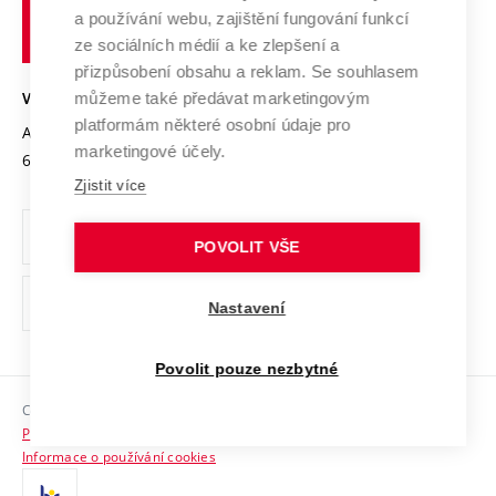
učení
Služby univerzity
Transfer znalostí
a používání webu, zajištění fungování funkcí
technické
Podnikavá univerzita / ContriBUTe
Mezinárodní dohody
ze sociálních médií a ke zlepšení a
Open Science
v
Bezpečná univerzita
přizpůsobení obsahu a reklam. Se souhlasem
Univerzitní sítě
Brně
Projekty
můžeme také předávat marketingovým
VYSOKÉ UČENÍ TECHNICKÉ V BRNĚ
Vyznamenání
platformám některé osobní údaje pro
Projekty ze strukturálních fondů
Antonínská 548/1
www.vut.cz
marketingové účely.
Organizační struktura
602 00 Brno
vut@vutbr.cz
Specifický výzkum
Zjistit více
Úřední deska
Ochrana osobních údajů
POVOLIT VŠE
(externí
Pracovní příležitosti
Nastavení
odkaz)
Podpora a rozvoj zaměstnanců a studujících
Povolit pouze nezbytné
Rovné příležitosti
Copyright © 2026 VUT
Sociální bezpečí
Prohlášení o přístupnosti
HR Award
Informace o používání cookies