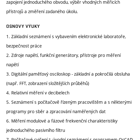
zapojení jednoduchého obvodu, výběr vhodných měřicích
přístrojů a změření zadaného úkolu.
OSNOVY VÝUKY
1. Základní seznámení s vybavením elektronické laboratoře,
bezpečnost práce
2. Zdroje napětí, funkční generátory, přístroje pro měření
napětí
3. Digitální paměťový osciloskop - základní a pokročilá obsluha
(např. FFT, zobrazení složitějších průběhů)
4. Relativní měření v decibelech
5. Seznámení s počítačově řízeným pracovištěm a s některými
programy pro sběr a zpracování naměřených dat
6. Měření modulové a fázové frekvenční charakteristiky
jednoduchého pasivního filtru
7. Počítačové cvičení I: úvodní seznámení s programem OrCAD