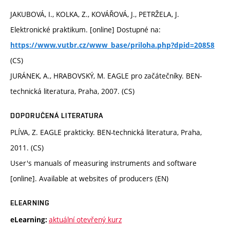
JAKUBOVÁ, I., KOLKA, Z., KOVÁŘOVÁ, J., PETRŽELA, J.
Elektronické praktikum. [online] Dostupné na:
https://www.vutbr.cz/www_base/priloha.php?dpid=20858
(CS)
JURÁNEK, A., HRABOVSKÝ, M. EAGLE pro začátečníky. BEN-
technická literatura, Praha, 2007. (CS)
DOPORUČENÁ LITERATURA
PLÍVA, Z. EAGLE prakticky. BEN-technická literatura, Praha,
2011. (CS)
User's manuals of measuring instruments and software
[online]. Available at websites of producers (EN)
ELEARNING
aktuální otevřený kurz
eLearning: