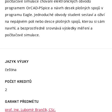
počítačové simulace chování elektronických obvodů
programem OrCAD-PSpice a návrh desek plošných spojů v
programu Eagle. Jednoduché obvody student sestaví a oživí
na nepájivém poli nebo desce plošných spojů, kterou si sám
navrhl, a bezprostředně srovnává výsledky měření a
počítačové simulace.
JAZYK VÝUKY
čeština
POČET KREDITŮ
2
GARANT PŘEDMĚTU
prof. Ing. Lubomír Brančík, CSc.