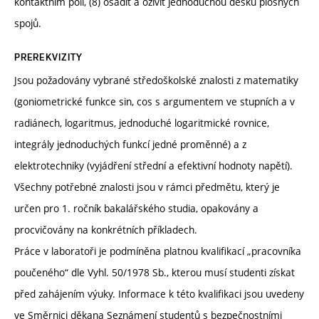
kontaktním poli, (8) osadit a oživit jednoduchou desku plošných
spojů.
PREREKVIZITY
Jsou požadovány vybrané středoškolské znalosti z matematiky
(goniometrické funkce sin, cos s argumentem ve stupních a v
radiánech, logaritmus, jednoduché logaritmické rovnice,
integrály jednoduchých funkcí jedné proměnné) a z
elektrotechniky (vyjádření střední a efektivní hodnoty napětí).
Všechny potřebné znalosti jsou v rámci předmětu, který je
určen pro 1. ročník bakalářského studia, opakovány a
procvičovány na konkrétních příkladech.
Práce v laboratoři je podmíněna platnou kvalifikací „pracovníka
poučeného“ dle Vyhl. 50/1978 Sb., kterou musí studenti získat
před zahájením výuky. Informace k této kvalifikaci jsou uvedeny
ve Směrnici děkana Seznámení studentů s bezpečnostními