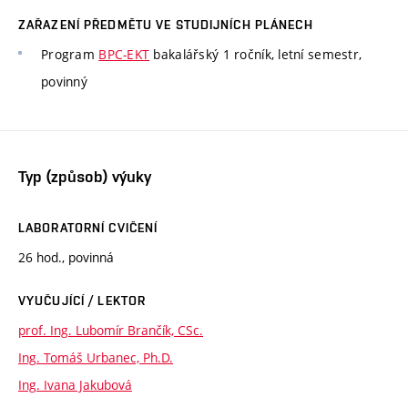
ZAŘAZENÍ PŘEDMĚTU VE STUDIJNÍCH PLÁNECH
Program
BPC-EKT
bakalářský 1 ročník, letní semestr,
povinný
Typ (způsob) výuky
LABORATORNÍ CVIČENÍ
26 hod., povinná
VYUČUJÍCÍ / LEKTOR
prof. Ing. Lubomír Brančík, CSc.
Ing. Tomáš Urbanec, Ph.D.
Ing. Ivana Jakubová