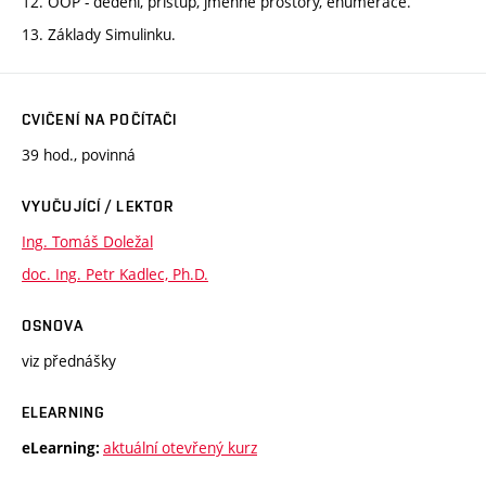
12. OOP - dědění, přístup, jmenné prostory, enumerace.
13. Základy Simulinku.
CVIČENÍ NA POČÍTAČI
39 hod., povinná
VYUČUJÍCÍ / LEKTOR
Ing. Tomáš Doležal
doc. Ing. Petr Kadlec, Ph.D.
OSNOVA
viz přednášky
ELEARNING
aktuální otevřený kurz
eLearning: