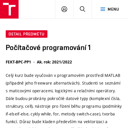
VUT
PŘIHLÁSIT
HLEDAT
MENU
SE
DETAIL PŘEDMĚTU
Počítačové programování 1
FEKT-BPC-PP1
Ak. rok: 2021/2022
Celý kurz bude vyučován v programovém prostředí MATLAB
(případně jeho freeware alternativách). Studenti se seznámí
s maticovými operacemi, logickými a relačními operátory.
Dále budou probrány pokročilé datové typy (komplexní čísla,
struktury, cell), nástroje pro řízení běhu programu (podmínky
if-elseif-else, cykly while, for, metody switch-case), tvorba
funkcí. Důraz bude kladen především na vektorizaci a