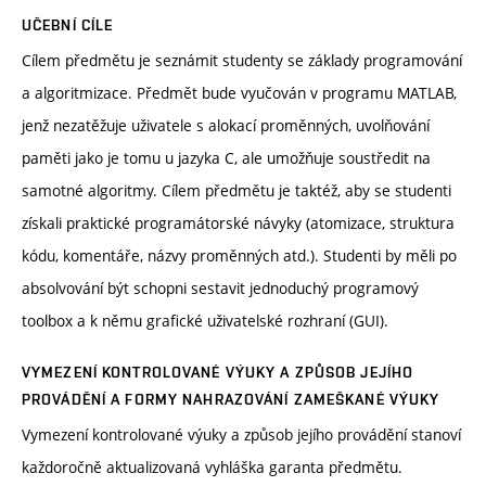
UČEBNÍ CÍLE
Cílem předmětu je seznámit studenty se základy programování
a algoritmizace. Předmět bude vyučován v programu MATLAB,
jenž nezatěžuje uživatele s alokací proměnných, uvolňování
paměti jako je tomu u jazyka C, ale umožňuje soustředit na
samotné algoritmy. Cílem předmětu je taktéž, aby se studenti
získali praktické programátorské návyky (atomizace, struktura
kódu, komentáře, názvy proměnných atd.). Studenti by měli po
absolvování být schopni sestavit jednoduchý programový
toolbox a k němu grafické uživatelské rozhraní (GUI).
VYMEZENÍ KONTROLOVANÉ VÝUKY A ZPŮSOB JEJÍHO
PROVÁDĚNÍ A FORMY NAHRAZOVÁNÍ ZAMEŠKANÉ VÝUKY
Vymezení kontrolované výuky a způsob jejího provádění stanoví
každoročně aktualizovaná vyhláška garanta předmětu.