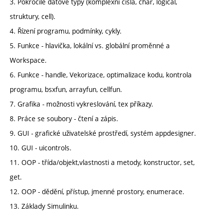
3. Pokročilé datové typy (komplexní čísla, char, logical,
struktury, cell).
4. Řízení programu, podmínky, cykly.
5. Funkce - hlavička, lokální vs. globální proměnné a
Workspace.
6. Funkce - handle, Vekorizace, optimalizace kodu, kontrola
programu, bsxfun, arrayfun, cellfun.
7. Grafika - možnosti vykreslování, tex příkazy.
8. Práce se soubory - čtení a zápis.
9. GUI - grafické uživatelské prostředí, systém appdesigner.
10. GUI - uicontrols.
11. OOP - třída/objekt,vlastnosti a metody, konstructor, set,
get.
12. OOP - dědění, přístup, jmenné prostory, enumerace.
13. Základy Simulinku.