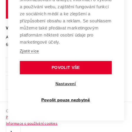
Udržitelná univerzita
učení
Služby univerzity
Transfer znalostí
a používání webu, zajištění fungování funkcí
technické
Podnikavá univerzita / ContriBUTe
Mezinárodní dohody
ze sociálních médií a ke zlepšení a
Open Science
v
Bezpečná univerzita
přizpůsobení obsahu a reklam. Se souhlasem
Univerzitní sítě
Brně
Projekty
můžeme také předávat marketingovým
VYSOKÉ UČENÍ TECHNICKÉ V BRNĚ
Vyznamenání
platformám některé osobní údaje pro
Projekty ze strukturálních fondů
Antonínská 548/1
www.vut.cz
marketingové účely.
Organizační struktura
602 00 Brno
vut@vutbr.cz
Specifický výzkum
Zjistit více
Úřední deska
Ochrana osobních údajů
POVOLIT VŠE
(externí
Pracovní příležitosti
Nastavení
odkaz)
Podpora a rozvoj zaměstnanců a studujících
Povolit pouze nezbytné
Rovné příležitosti
Copyright © 2026 VUT
Sociální bezpečí
Prohlášení o přístupnosti
HR Award
Informace o používání cookies