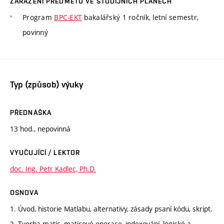
ZAŘAZENÍ PŘEDMĚTU VE STUDIJNÍCH PLÁNECH
Program
BPC-EKT
bakalářský 1 ročník, letní semestr,
povinný
Typ (způsob) výuky
PŘEDNÁŠKA
13 hod., nepovinná
VYUČUJÍCÍ / LEKTOR
doc. Ing. Petr Kadlec, Ph.D.
OSNOVA
1. Úvod, historie Matlabu, alternativy, zásady psaní kódu, skript.
2. Tvorba matic, maticové operace, indexování, logické a