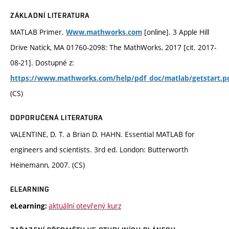
ZÁKLADNÍ LITERATURA
MATLAB Primer.
[online]. 3 Apple Hill
Www.mathworks.com
Drive Natick, MA 01760-2098: The MathWorks, 2017 [cit. 2017-
08-21]. Dostupné z:
https://www.mathworks.com/help/pdf_doc/matlab/getstart.p
(CS)
DOPORUČENÁ LITERATURA
VALENTINE, D. T. a Brian D. HAHN. Essential MATLAB for
engineers and scientists. 3rd ed. London: Butterworth
Heinemann, 2007. (CS)
ELEARNING
aktuální otevřený kurz
eLearning: