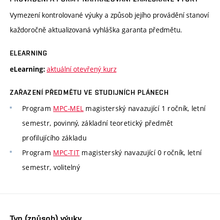
Vymezení kontrolované výuky a způsob jejího provádění stanoví
každoročně aktualizovaná vyhláška garanta předmětu.
ELEARNING
aktuální otevřený kurz
eLearning:
ZAŘAZENÍ PŘEDMĚTU VE STUDIJNÍCH PLÁNECH
Program
MPC-MEL
magisterský navazující 1 ročník, letní
semestr, povinný, základní teoretický předmět
profilujícího základu
Program
MPC-TIT
magisterský navazující 0 ročník, letní
semestr, volitelný
Typ (způsob) výuky