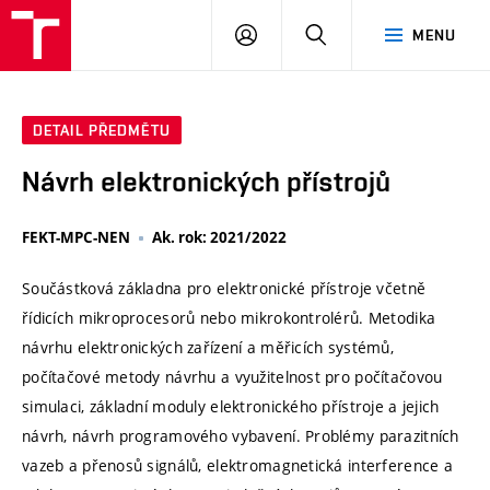
VUT
PŘIHLÁSIT
HLEDAT
MENU
SE
DETAIL PŘEDMĚTU
Návrh elektronických přístrojů
FEKT-MPC-NEN
Ak. rok: 2021/2022
Součástková základna pro elektronické přístroje včetně
řídicích mikroprocesorů nebo mikrokontrolérů. Metodika
návrhu elektronických zařízení a měřicích systémů,
počítačové metody návrhu a využitelnost pro počítačovou
simulaci, základní moduly elektronického přístroje a jejich
návrh, návrh programového vybavení. Problémy parazitních
vazeb a přenosů signálů, elektromagnetická interference a