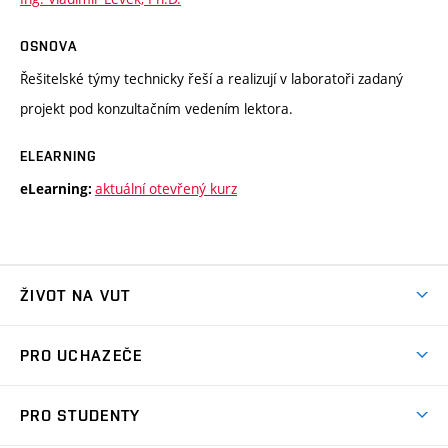
OSNOVA
Řešitelské týmy technicky řeší a realizují v laboratoři zadaný
projekt pod konzultačním vedením lektora.
ELEARNING
aktuální otevřený kurz
eLearning:
ŽIVOT NA VUT
Atmosféra VUT
PRO UCHAZEČE
Prostory školy
Proč na VUT
Koleje
PRO STUDENTY
Studijní programy
Stravování