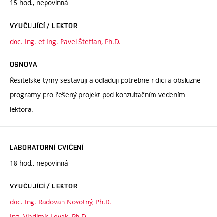
15 hod., nepovinná
VYUČUJÍCÍ / LEKTOR
doc. Ing. et Ing. Pavel Šteffan, Ph.D.
OSNOVA
Řešitelské týmy sestavují a odlaďují potřebné řídicí a obslužné
programy pro řešený projekt pod konzultačním vedením
lektora.
LABORATORNÍ CVIČENÍ
18 hod., nepovinná
VYUČUJÍCÍ / LEKTOR
doc. Ing. Radovan Novotný, Ph.D.
Ing. Vladimír Levek, Ph.D.