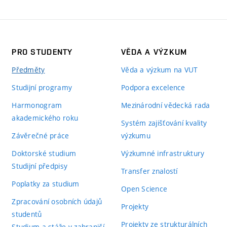
PRO STUDENTY
VĚDA A VÝZKUM
Předměty
Věda a výzkum na VUT
Studijní programy
Podpora excelence
Harmonogram
Mezinárodní vědecká rada
akademického roku
Systém zajišťování kvality
Závěrečné práce
výzkumu
Doktorské studium
Výzkumné infrastruktury
Studijní předpisy
Transfer znalostí
Poplatky za studium
Open Science
Zpracování osobních údajů
Projekty
studentů
Projekty ze strukturálních
Studium a stáže v zahraničí