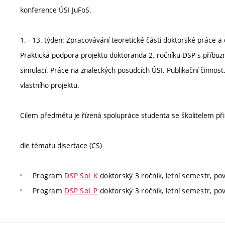
konference ÚSI JuFoS.
1. - 13. týden: Zpracovávání teoretické části doktorské práce a
Praktická podpora projektu doktoranda 2. ročníku DSP s příbu
simulací. Práce na znaleckých posudcích ÚSI. Publikační činno
vlastního projektu.
Cílem předmětu je řízená spolupráce studenta se školitelem při
dle tématu disertace (CS)
Program
DSP SoI_K
doktorský 3 ročník, letní semestr, po
Program
DSP SoI_P
doktorský 3 ročník, letní semestr, po