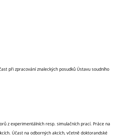
účast při zpracování znaleckých posudků Ústavu soudního
orů z experimentálních resp. simulačních prací. Práce na
akcích. Účast na odborných akcích, včetně doktorandské