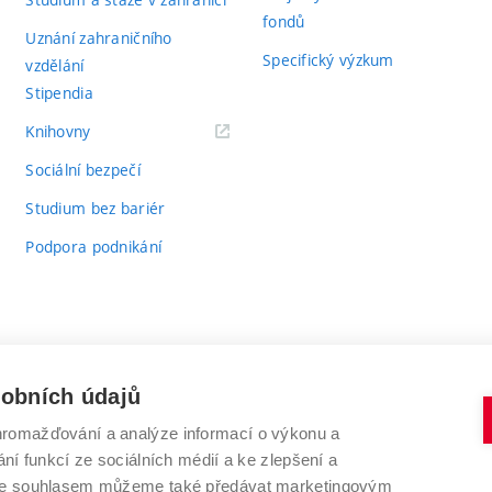
fondů
Uznání zahraničního
Specifický výzkum
vzdělání
Stipendia
(externí
Knihovny
odkaz)
Sociální bezpečí
Studium bez bariér
Podpora podnikání
sobních údajů
romažďování a analýze informací o výkonu a
VYSOKÉ UČENÍ TECHNICKÉ V BRNĚ
ní funkcí ze sociálních médií a ke zlepšení a
Antonínská 548/1
www.vut.cz
 Se souhlasem můžeme také předávat marketingovým