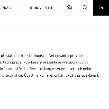
PŘIHLÁSIT
HLEDAT
UPRÁCE
O UNIVERZITĚ
EN
SE
při státní doktorské zkoušce. Definování a provedení
ertační práce. Publikace a prezentace výstupů z tvůrčí
kcí (semináře, konference, kongresy) ev. studijních nebo
pracovištích. Účast na konferenci ÚSI JuFoS s příspěvkem k