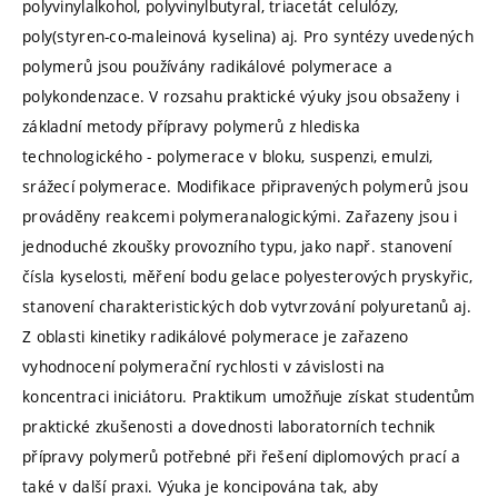
polyvinylalkohol, polyvinylbutyral, triacetát celulózy,
poly(styren-co-maleinová kyselina) aj. Pro syntézy uvedených
polymerů jsou používány radikálové polymerace a
polykondenzace. V rozsahu praktické výuky jsou obsaženy i
základní metody přípravy polymerů z hlediska
technologického - polymerace v bloku, suspenzi, emulzi,
srážecí polymerace. Modifikace připravených polymerů jsou
prováděny reakcemi polymeranalogickými. Zařazeny jsou i
jednoduché zkoušky provozního typu, jako např. stanovení
čísla kyselosti, měření bodu gelace polyesterových pryskyřic,
stanovení charakteristických dob vytvrzování polyuretanů aj.
Z oblasti kinetiky radikálové polymerace je zařazeno
vyhodnocení polymerační rychlosti v závislosti na
koncentraci iniciátoru. Praktikum umožňuje získat studentům
praktické zkušenosti a dovednosti laboratorních technik
přípravy polymerů potřebné při řešení diplomových prací a
také v další praxi. Výuka je koncipována tak, aby