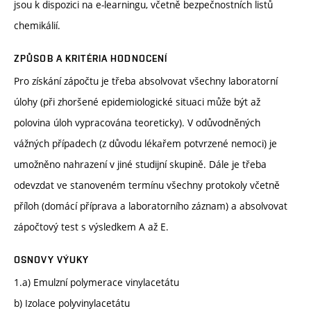
jsou k dispozici na e-learningu, včetně bezpečnostních listů
chemikálií.
ZPŮSOB A KRITÉRIA HODNOCENÍ
Pro získání zápočtu je třeba absolvovat všechny laboratorní
úlohy (při zhoršené epidemiologické situaci může být až
polovina úloh vypracována teoreticky). V odůvodněných
vážných případech (z důvodu lékařem potvrzené nemoci) je
umožněno nahrazení v jiné studijní skupině. Dále je třeba
odevzdat ve stanoveném termínu všechny protokoly včetně
příloh (domácí příprava a laboratorního záznam) a absolvovat
zápočtový test s výsledkem A až E.
OSNOVY VÝUKY
1.a) Emulzní polymerace vinylacetátu
b) Izolace polyvinylacetátu