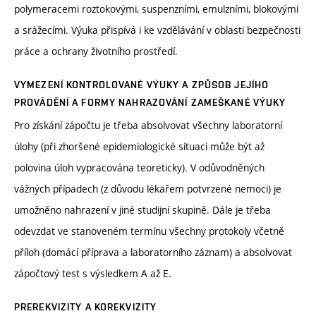
polymeracemi roztokovými, suspenzními, emulzními, blokovými
a srážecími. Výuka přispívá i ke vzdělávání v oblasti bezpečnosti
práce a ochrany životního prostředí.
VYMEZENÍ KONTROLOVANÉ VÝUKY A ZPŮSOB JEJÍHO
PROVÁDĚNÍ A FORMY NAHRAZOVÁNÍ ZAMEŠKANÉ VÝUKY
Pro získání zápočtu je třeba absolvovat všechny laboratorní
úlohy (při zhoršené epidemiologické situaci může být až
polovina úloh vypracována teoreticky). V odůvodněných
vážných případech (z důvodu lékařem potvrzené nemoci) je
umožněno nahrazení v jiné studijní skupině. Dále je třeba
odevzdat ve stanoveném termínu všechny protokoly včetně
příloh (domácí příprava a laboratorního záznam) a absolvovat
zápočtový test s výsledkem A až E.
PREREKVIZITY A KOREKVIZITY