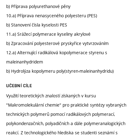
b) Příprava polyurethanové pěny
10.a) Příprava nenasyceného polyesteru (PES)
b) Stanovení čísla kyselosti PES
11.a) Srážecí polymerace kyseliny akrylové
b) Zpracování polyesterové pryskyřice vytvrzováním
12.a) Alternující radikálová kopolymerace styrenu s
maleinanhydridem
b) Hydrolýza kopolymeru poly(styren-maleinanhydridu)
UČEBNÍ CÍLE
Využití teoretických znalostí získaných v kursu
"Makromolekulární chemie" pro praktické syntézy vybraných
technických polymerů pomocí radikálových polymerací,
polykondenzačních, polyadičních a dále polymeranalogických
reakcí. Z technologického hlediska se studenti seznámí s