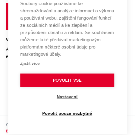
Profil univerzity
Spolupráce se školami
Soubory cookie používáme ke
Vysoké
Výzkumné infrastruktury
shromažďování a analýze informací o výkonu
Udržitelná univerzita
učení
Služby univerzity
Transfer znalostí
a používání webu, zajištění fungování funkcí
technické
Podnikavá univerzita / ContriBUTe
Mezinárodní dohody
ze sociálních médií a ke zlepšení a
Open Science
v
Bezpečná univerzita
přizpůsobení obsahu a reklam. Se souhlasem
Univerzitní sítě
Brně
Projekty
můžeme také předávat marketingovým
VYSOKÉ UČENÍ TECHNICKÉ V BRNĚ
Vyznamenání
platformám některé osobní údaje pro
Projekty ze strukturálních fondů
Antonínská 548/1
www.vut.cz
marketingové účely.
Organizační struktura
602 00 Brno
vut@vutbr.cz
Specifický výzkum
Zjistit více
Úřední deska
Ochrana osobních údajů
POVOLIT VŠE
(externí
Pracovní příležitosti
Nastavení
odkaz)
Podpora a rozvoj zaměstnanců a studujících
Povolit pouze nezbytné
Rovné příležitosti
Copyright © 2026 VUT
Sociální bezpečí
Prohlášení o přístupnosti