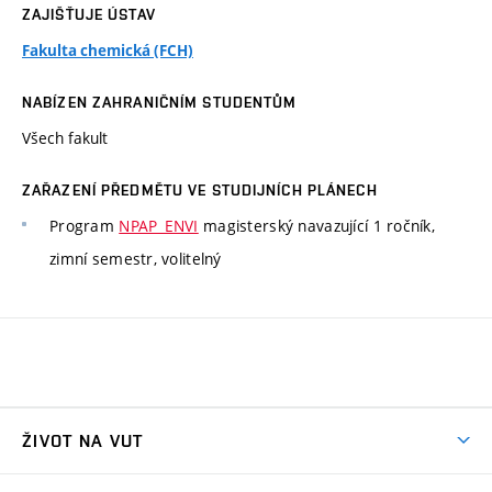
ZAJIŠŤUJE ÚSTAV
Fakulta chemická (FCH)
NABÍZEN ZAHRANIČNÍM STUDENTŮM
Všech fakult
ZAŘAZENÍ PŘEDMĚTU VE STUDIJNÍCH PLÁNECH
Program
NPAP_ENVI
magisterský navazující 1 ročník,
zimní semestr, volitelný
ŽIVOT NA VUT
Atmosféra VUT