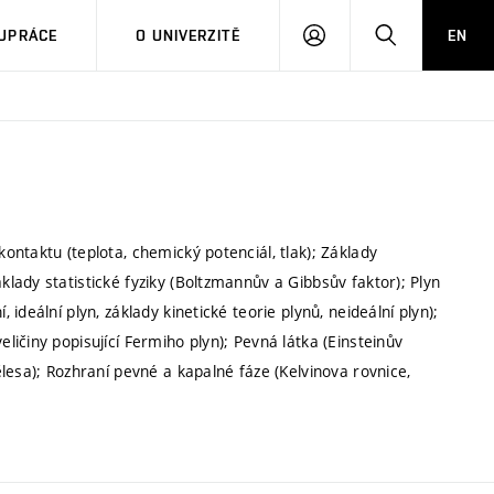
PŘIHLÁSIT
HLEDAT
UPRÁCE
O UNIVERZITĚ
EN
SE
ntaktu (teplota, chemický potenciál, tlak); Základy
ady statistické fyziky (Boltzmannův a Gibbsův faktor); Plyn
deální plyn, základy kinetické teorie plynů, neideální plyn);
ičiny popisující Fermiho plyn); Pevná látka (Einsteinův
lesa); Rozhraní pevné a kapalné fáze (Kelvinova rovnice,