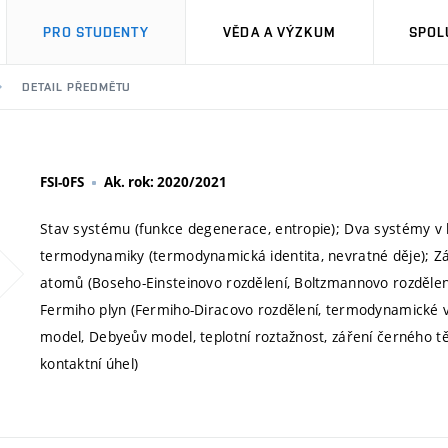
PRO STUDENTY
VĚDA A VÝZKUM
SPOL
DETAIL PŘEDMĚTU
FSI-0FS
Ak. rok: 2020/2021
Stav systému (funkce degenerace, entropie); Dva systémy v ko
termodynamiky (termodynamická identita, nevratné děje); Zákl
atomů (Boseho-Einsteinovo rozdělení, Boltzmannovo rozdělení, i
Fermiho plyn (Fermiho-Diracovo rozdělení, termodynamické vel
model, Debyeův model, teplotní roztažnost, záření černého tě
kontaktní úhel)