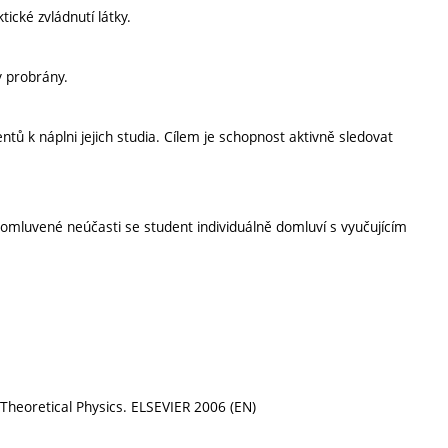
ické zvládnutí látky.
y probrány.
tů k náplni jejich studia. Cílem je schopnost aktivně sledovat
omluvené neúčasti se student individuálně domluví s vyučujícím
of Theoretical Physics. ELSEVIER 2006 (EN)