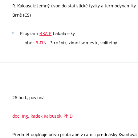
R. Kalousek: Jemný úvod do statistické fyziky a termodynamiky. 
Brně (CS)
Program
B3A-P
bakalářský
obor
B-FIN
, 3 ročník, zimní semestr, volitelný
26 hod., povinná
doc. Ing. Radek Kalousek, Ph.D.
Předmět doplňuje učivo probírané v rámci přednášky Kvantová a s