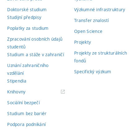
Doktorské studium
Výzkumné infrastruktury
Studijní předpisy
Transfer znalostí
Poplatky za studium
Open Science
Zpracování osobních údajů
Projekty
studentů
Projekty ze strukturálních
Studium a stáže v zahraničí
fondů
Uznání zahraničního
Specifický výzkum
vzdělání
Stipendia
(externí
Knihovny
odkaz)
Sociální bezpečí
Studium bez bariér
Podpora podnikání