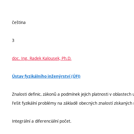
čeština
3
doc. Ing. Radek Kalousek, Ph.D.
Ústav fyzikálního inženýrství (ÚFI)
Znalosti definic, zákonů a podmínek jejich platnosti v oblastec
řešit fyzikální problémy na základě obecných znalostí získaných
Integrální a diferenciální počet.