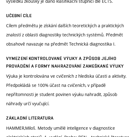
výsledku zkoušky je dáno klasifikační stupnicí dle ECTS.
UČEBNÍ CÍLE
Cílem předmětu je získání dalších teoretických a praktických
znalostí z oblasti diagnostiky technických systémů. Předmět
obsahově navazuje na předmět Technická diagnostika I.
VYMEZENÍ KONTROLOVANÉ VÝUKY A ZPŮSOB JEJÍHO
PROVÁDĚNÍ A FORMY NAHRAZOVÁNÍ ZAMEŠKANÉ VÝUKY
Výuka je kontrolována ve cvičeních z hlediska účasti a aktivity.
Předpokládá se 100% účast na cvičeních, v případě
nepřítomnosti je student povinen výuku nahradit, způsob
náhrady určí vyučující.
ZÁKLADNÍ LITERATURA
HAMMER,Miloš. Metody umělé inteligence v diagnostice