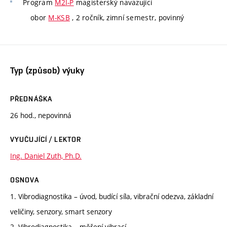
Program
M2I-P
magisterský navazující
obor
M-KSB
, 2 ročník, zimní semestr, povinný
Typ (způsob) výuky
PŘEDNÁŠKA
26 hod., nepovinná
VYUČUJÍCÍ / LEKTOR
Ing. Daniel Zuth, Ph.D.
OSNOVA
1. Vibrodiagnostika – úvod, budící síla, vibrační odezva, základní
veličiny, senzory, smart senzory
2. Vibrodiagnostika – měření vibrací