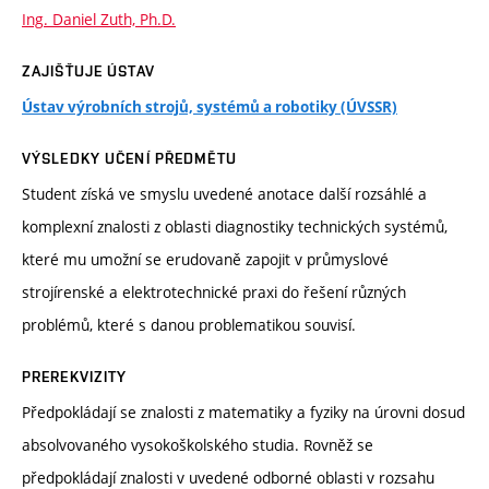
Ing. Daniel Zuth, Ph.D.
ZAJIŠŤUJE ÚSTAV
Ústav výrobních strojů, systémů a robotiky (ÚVSSR)
VÝSLEDKY UČENÍ PŘEDMĚTU
Student získá ve smyslu uvedené anotace další rozsáhlé a
komplexní znalosti z oblasti diagnostiky technických systémů,
které mu umožní se erudovaně zapojit v průmyslové
strojírenské a elektrotechnické praxi do řešení různých
problémů, které s danou problematikou souvisí.
PREREKVIZITY
Předpokládají se znalosti z matematiky a fyziky na úrovni dosud
absolvovaného vysokoškolského studia. Rovněž se
předpokládají znalosti v uvedené odborné oblasti v rozsahu