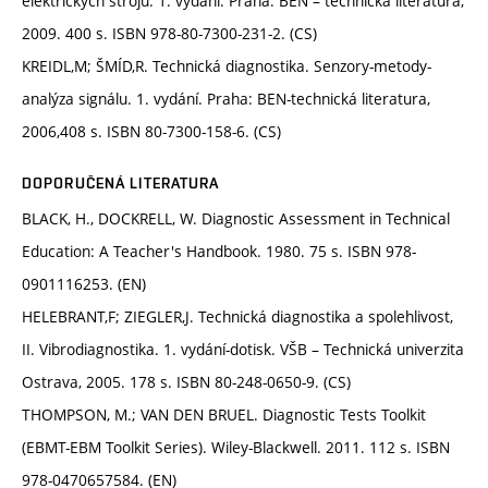
elektrických strojů. 1. vydání. Praha: BEN – technická literatura,
2009. 400 s. ISBN 978-80-7300-231-2. (CS)
KREIDL,M; ŠMÍD,R. Technická diagnostika. Senzory-metody-
analýza signálu. 1. vydání. Praha: BEN-technická literatura,
2006,408 s. ISBN 80-7300-158-6. (CS)
DOPORUČENÁ LITERATURA
BLACK, H., DOCKRELL, W. Diagnostic Assessment in Technical
Education: A Teacher's Handbook. 1980. 75 s. ISBN 978-
0901116253. (EN)
HELEBRANT,F; ZIEGLER,J. Technická diagnostika a spolehlivost,
II. Vibrodiagnostika. 1. vydání-dotisk. VŠB – Technická univerzita
Ostrava, 2005. 178 s. ISBN 80-248-0650-9. (CS)
THOMPSON, M.; VAN DEN BRUEL. Diagnostic Tests Toolkit
(EBMT-EBM Toolkit Series). Wiley-Blackwell. 2011. 112 s. ISBN
978-0470657584. (EN)