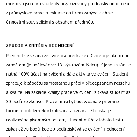
možností jsou pro studenty organizovány přednášky odborníků
z průmyslové praxe a exkurze do firem zabývajících se
činnostmi souvisejícími s obsahem předmětu.
ZPŮSOB A KRITÉRIA HODNOCENÍ
Předmět se skládá ze cvičení a přednášek. Cvičení je ukončeno
zápočtem (je udělován ve 13. výukovém týdnu). K jeho získání je
nutná 100% účast na cvičení a dále aktivita ve cvičení. Student
zpracuje k zápočtu samostatnou práci v předepsaném rozsahu
a kvalitě. Na základě kvality práce ve cvičení, získává student až
30 bodů ke zkoušce Práce musí být odevzdána v písemné
formě a učitelem zkontrolována a uznána. Zkouška je
realizována písemným testem, student může z tohoto testu
získat až 70 bodů, kde 30 bodů získává ze cvičení. Hodnocení