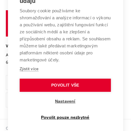
údajů
Zahraniční spolupráce
Systém zajišťování kvality výzkumu
Profil univerzity
Spolupráce se školami
Soubory cookie používáme ke
Vysoké
Výzkumné infrastruktury
shromažďování a analýze informací o výkonu
Udržitelná univerzita
učení
Služby univerzity
Transfer znalostí
a používání webu, zajištění fungování funkcí
technické
Podnikavá univerzita / ContriBUTe
Mezinárodní dohody
ze sociálních médií a ke zlepšení a
Open Science
v
Bezpečná univerzita
přizpůsobení obsahu a reklam. Se souhlasem
Univerzitní sítě
Brně
Projekty
můžeme také předávat marketingovým
VYSOKÉ UČENÍ TECHNICKÉ V BRNĚ
Vyznamenání
platformám některé osobní údaje pro
Projekty ze strukturálních fondů
Antonínská 548/1
www.vut.cz
marketingové účely.
Organizační struktura
602 00 Brno
vut@vutbr.cz
Specifický výzkum
Zjistit více
Úřední deska
Ochrana osobních údajů
POVOLIT VŠE
(externí
Pracovní příležitosti
Nastavení
odkaz)
Podpora a rozvoj zaměstnanců a studujících
Povolit pouze nezbytné
Rovné příležitosti
Copyright © 2026 VUT
Sociální bezpečí