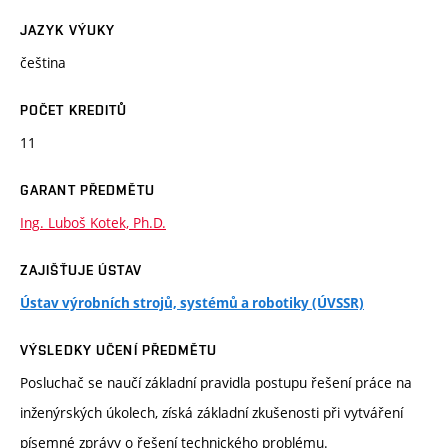
JAZYK VÝUKY
čeština
POČET KREDITŮ
11
GARANT PŘEDMĚTU
Ing. Luboš Kotek, Ph.D.
ZAJIŠŤUJE ÚSTAV
Ústav výrobních strojů, systémů a robotiky (ÚVSSR)
VÝSLEDKY UČENÍ PŘEDMĚTU
Posluchač se naučí základní pravidla postupu řešení práce na
inženýrských úkolech, získá základní zkušenosti při vytváření
písemné zprávy o řešení technického problému.