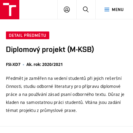
VUT
PŘIHLÁSIT
HLEDAT
MENU
SE
DETAIL PŘEDMĚTU
Diplomový projekt (M-KSB)
FSI-XD7
Ak. rok: 2020/2021
Předmět je zaměřen na vedení studentů při jejich rešeršní
činnosti, studiu odborné literatury pro přípravu diplomové
práce a na používání zásad psaní odborného textu. Důraz je
kladen na samostatnou práci studentů. Vítána jsou zadání
témat projektu z průmyslové praxe.