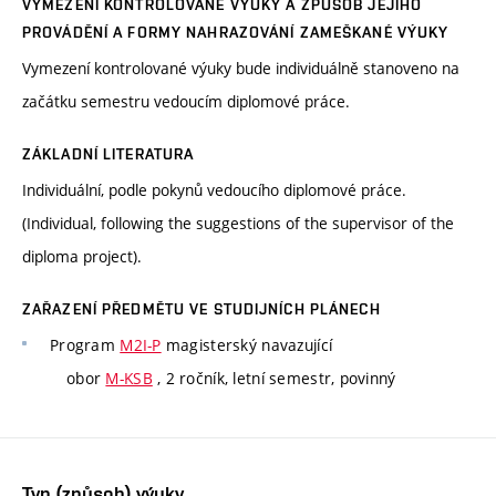
VYMEZENÍ KONTROLOVANÉ VÝUKY A ZPŮSOB JEJÍHO
PROVÁDĚNÍ A FORMY NAHRAZOVÁNÍ ZAMEŠKANÉ VÝUKY
Vymezení kontrolované výuky bude individuálně stanoveno na
začátku semestru vedoucím diplomové práce.
ZÁKLADNÍ LITERATURA
Individuální, podle pokynů vedoucího diplomové práce.
(Individual, following the suggestions of the supervisor of the
diploma project).
ZAŘAZENÍ PŘEDMĚTU VE STUDIJNÍCH PLÁNECH
Program
M2I-P
magisterský navazující
obor
M-KSB
, 2 ročník, letní semestr, povinný
Typ (způsob) výuky