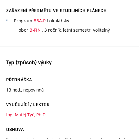
ZAŘAZENÍ PŘEDMĚTU VE STUDIJNÍCH PLÁNECH
Program
B3A-P
bakalářský
obor
B-FIN
, 3 ročník, letní semestr, volitelný
Typ (způsob) výuky
PŘEDNÁŠKA
13 hod., nepovinná
VYUČUJÍCÍ / LEKTOR
Ing. Matěj Týč, Ph.D.
OSNOVA