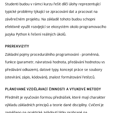
Studenti budou v rámci kurzu řešit dílčí úlohy reprezentující
typické problémy týkající se zpracování dat a pracovat na
závěrečném projektu. Na základě tohoto budou schopni
efektivně využít rozvíjející se ekosystém okolo programovacího
jazyka Python k řešení reálných úkolů.
PREREKVIZITY
Základní pojmy procedurálního programování - proměnná,
funkce (parametr, návratová hodnota, předávání hodnotou vs
předávání odkazem), datové typy, koncept práce se soubory
(otevírání, zápis, kódování), znalost formátování řetězců.
PLÁNOVANÉ VZDĚLÁVACÍ ČINNOSTI A VÝUKOVÉ METODY
Předmět je vyučován formou přednášek, které mají charakter
výkladu základních principů a teorie dané disciplíny. Cvičení je
zaměřeno na praktické zvládnutí látky probrané na