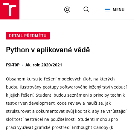
VUT
PŘIHLÁSIT
HLEDAT
MENU
SE
DETAIL PŘEDMĚTU
Python v aplikované vědě
FSI-T0P
Ak. rok: 2020/2021
Obsahem kursu je řešení modelových úloh, na kterých
budou ilustrovány postupy softwarového inženýrství vedoucí
k jejich řešení. Studenti budou seznámeni s principy technik
test-driven development, code review a naučí se, jak
strukturovat a dokumentovat svůj kód tak, aby se vzrůstající
složitostí neztrácel na použitelnosti. Studenti mohou pro
práci využívat grafické prostředí Enthought Canopy (k