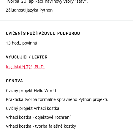
Tvorba GUI aplikací, návrhový vzory "stav".
Záludnosti jazyka Python
CVIČENÍ S POČÍTAČOVOU PODPOROU
13 hod., povinná
VYUČUJÍCÍ / LEKTOR
Ing. Matěj Týč, Ph.D.
OSNOVA
Cvičný projekt Hello World
Praktická tvorba formálně správného Python projektu
Cvičný projekt Vrhací kostka
Vrhací kostka - objektové rozhraní
Vrhací kostka - tvorba falešné kostky