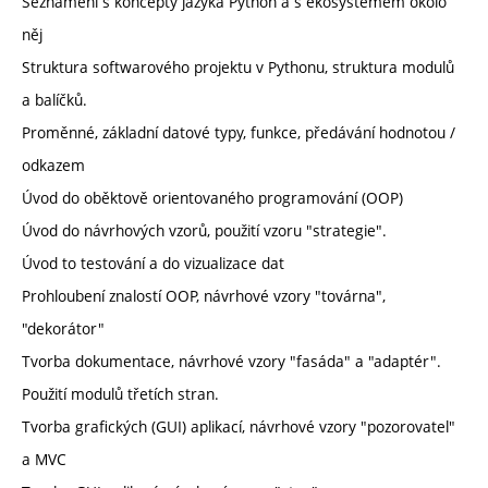
Seznámení s koncepty jazyka Python a s ekosystémem okolo
něj
Struktura softwarového projektu v Pythonu, struktura modulů
a balíčků.
Proměnné, základní datové typy, funkce, předávání hodnotou /
odkazem
Úvod do oběktově orientovaného programování (OOP)
Úvod do návrhových vzorů, použití vzoru "strategie".
Úvod to testování a do vizualizace dat
Prohloubení znalostí OOP, návrhové vzory "továrna",
"dekorátor"
Tvorba dokumentace, návrhové vzory "fasáda" a "adaptér".
Použití modulů třetích stran.
Tvorba grafických (GUI) aplikací, návrhové vzory "pozorovatel"
a MVC