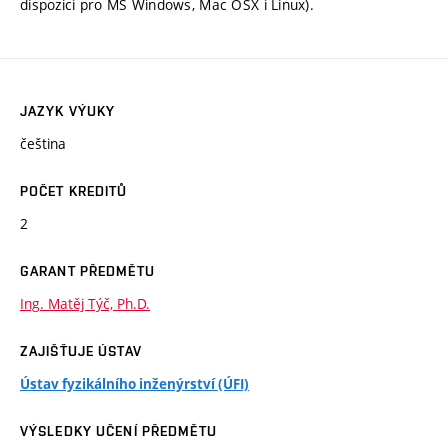
dispozici pro MS Windows, Mac OSX i Linux).
JAZYK VÝUKY
čeština
POČET KREDITŮ
2
GARANT PŘEDMĚTU
Ing. Matěj Týč, Ph.D.
ZAJIŠŤUJE ÚSTAV
Ústav fyzikálního inženýrství (ÚFI)
VÝSLEDKY UČENÍ PŘEDMĚTU