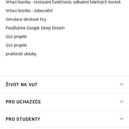
Vrhací kostka - testování funkčnosti, odhalení falešných kostek
Vrhací kostka - zobecnění
Simulace deskové hry
Používáme Google Deep Dream
GUI projekt
GUI projekt
praktické ukázky
ŽIVOT NA VUT
Atmosféra VUT
PRO UCHAZEČE
Prostory školy
Proč na VUT
Koleje
PRO STUDENTY
Studijní programy
Stravování