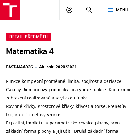
VUT
PŘIHLÁSIT
HLEDAT
MENU
SE
DETAIL PŘEDMĚTU
Matematika 4
FAST-NAA026
Ak. rok: 2020/2021
Funkce komplexní proměnné, limita, spojitost a derivace.
Cauchy-Riemannovy podmínky, analytické funkce. Konformní
zobrazení realizované analytickou funkcí.
Rovinné křivky. Prostorové křivky, křivost a torse, Frenetův
trojhran, Frenetovy vzorce.
Explicitní, implicitní a parametrické rovnice plochy, první
základní forma plochy a její užití. Druhá základní forma