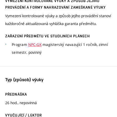
VYMEZENÍ KONTROLOVANÉ VÝUKY A ZPŮSOB JEJÍHO
PROVÁDĚNÍ A FORMY NAHRAZOVÁNÍ ZAMEŠKANÉ VÝUKY
Vymezení kontrolované výuky a způsob jejího provádění stanoví
každoročně aktualizovaná vyhláška garanta předmětu.
ZAŘAZENÍ PŘEDMĚTU VE STUDIJNÍCH PLÁNECH
Program
NPC-GK
magisterský navazující 1 ročník, zimní
semestr, povinný
Typ (způsob) výuky
PŘEDNÁŠKA
26 hod., nepovinná
VYUČUJÍCÍ / LEKTOR