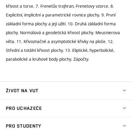
křivost a torse. 7. Frenetův trojhran, Frenetovy vzorce. 8.
Explicitní, implicitní a parametrické rovnice plochy. 9. První
základní forma plochy a její užití. 10. Druhá základní forma
plochy. Normálová a geodetická křivost plochy. Meusnierova
věta. 11. Křivoznačné a asymptotické křivky na ploše. 12.
Střední a totální křivost plochy. 13. Eliptické, hyperbolické,
parabolické a kruhové body plochy. Zápočty.
ŽIVOT NA VUT
Atmosféra VUT
PRO UCHAZEČE
Prostory školy
Proč na VUT
Koleje
PRO STUDENTY
Studijní programy