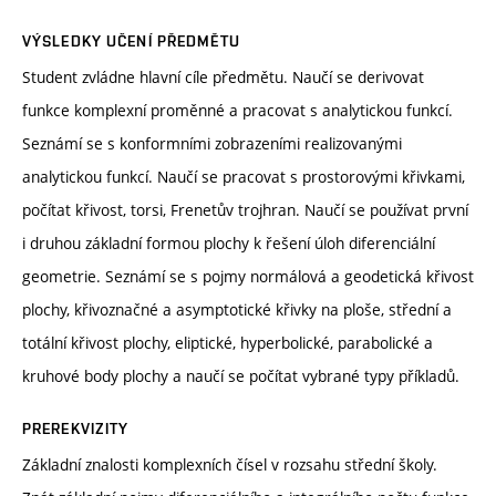
VÝSLEDKY UČENÍ PŘEDMĚTU
Student zvládne hlavní cíle předmětu. Naučí se derivovat
funkce komplexní proměnné a pracovat s analytickou funkcí.
Seznámí se s konformními zobrazeními realizovanými
analytickou funkcí. Naučí se pracovat s prostorovými křivkami,
počítat křivost, torsi, Frenetův trojhran. Naučí se používat první
i druhou základní formou plochy k řešení úloh diferenciální
geometrie. Seznámí se s pojmy normálová a geodetická křivost
plochy, křivoznačné a asymptotické křivky na ploše, střední a
totální křivost plochy, eliptické, hyperbolické, parabolické a
kruhové body plochy a naučí se počítat vybrané typy příkladů.
PREREKVIZITY
Základní znalosti komplexních čísel v rozsahu střední školy.