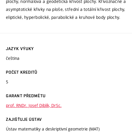
plochy, normálová a geodetická křivost plochy. Křivoznačné a
asymptotické křivky na ploše, střední a totální křivost plochy,
eliptické, hyperbolické, parabolické a kruhové body plochy.
JAZYK VÝUKY
čeština
POČET KREDITŮ
5
GARANT PŘEDMĚTU
prof. RNDr. Josef Diblík, DrSc.
ZAJIŠŤUJE ÚSTAV
Ústav matematiky a deskriptivní geometrie (MAT)