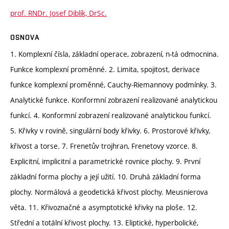
prof. RNDr. Josef Diblík, DrSc.
OSNOVA
1. Komplexní čísla, základní operace, zobrazení, n-tá odmocnina.
Funkce komplexní proměnné. 2. Limita, spojitost, derivace
funkce komplexní proměnné, Cauchy-Riemannovy podmínky. 3.
Analytické funkce. Konformní zobrazení realizované analytickou
funkcí. 4. Konformní zobrazení realizované analytickou funkcí.
5. Křivky v rovině, singulární body křivky. 6. Prostorové křivky,
křivost a torse. 7. Frenetův trojhran, Frenetovy vzorce. 8.
Explicitní, implicitní a parametrické rovnice plochy. 9. První
základní forma plochy a její užití. 10. Druhá základní forma
plochy. Normálová a geodetická křivost plochy. Meusnierova
věta. 11. Křivoznačné a asymptotické křivky na ploše. 12.
Střední a totální křivost plochy. 13. Eliptické, hyperbolické,