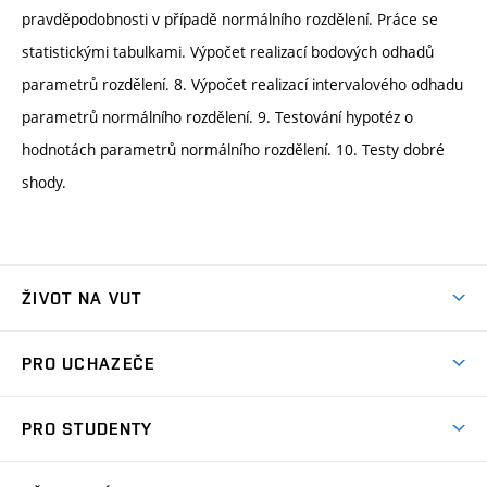
pravděpodobnosti v případě normálního rozdělení. Práce se
statistickými tabulkami. Výpočet realizací bodových odhadů
parametrů rozdělení. 8. Výpočet realizací intervalového odhadu
parametrů normálního rozdělení. 9. Testování hypotéz o
hodnotách parametrů normálního rozdělení. 10. Testy dobré
shody.
ŽIVOT NA VUT
Atmosféra VUT
PRO UCHAZEČE
Prostory školy
Proč na VUT
Koleje
PRO STUDENTY
Studijní programy
Stravování
Předměty
Studijní předpisy
Studium a stáže v zahraničí
Stipendia
Dny otevřených dveří