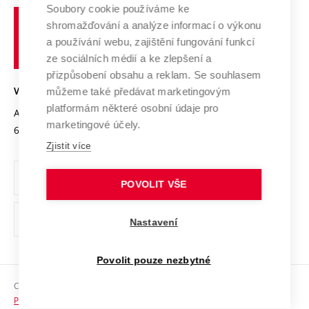
Profil univerzity
Spolupráce se školami
Soubory cookie používáme ke
Vysoké
Výzkumné infrastruktury
shromažďování a analýze informací o výkonu
Udržitelná univerzita
učení
Služby univerzity
Transfer znalostí
a používání webu, zajištění fungování funkcí
technické
Podnikavá univerzita / ContriBUTe
Mezinárodní dohody
ze sociálních médií a ke zlepšení a
Open Science
v
Bezpečná univerzita
přizpůsobení obsahu a reklam. Se souhlasem
Univerzitní sítě
Brně
Projekty
můžeme také předávat marketingovým
VYSOKÉ UČENÍ TECHNICKÉ V BRNĚ
Vyznamenání
platformám některé osobní údaje pro
Projekty ze strukturálních fondů
Antonínská 548/1
www.vut.cz
marketingové účely.
Organizační struktura
602 00 Brno
vut@vutbr.cz
Specifický výzkum
Zjistit více
Úřední deska
Ochrana osobních údajů
POVOLIT VŠE
(externí
Pracovní příležitosti
Nastavení
odkaz)
Podpora a rozvoj zaměstnanců a studujících
Povolit pouze nezbytné
Rovné příležitosti
Copyright © 2026 VUT
Sociální bezpečí
Prohlášení o přístupnosti