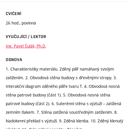
CVIČENÍ
26 hod., povinná
VYUČUJÍCÍ / LEKTOR
Ing. Pavel Šulák, Ph.D.
OSNOVA
1. Charakteristiky materiálu. Zděný pilíř namáhaný svislým
zatížením. 2. Obvodová stěna budovy s dřevěnými stropy. 3.
Interakční diagram zděného pilíře tvaru T. 4. Obvodová nosná
stěna patrové budovy (část 1). 5. Obvodová nosná stěna
patrové budovy (část 2). 6. Suterénní stěna s výztuží – zatížená
zemním tlakem. 7. Stěna zatížená soustředným zatížením. 8.
Nadokenní překlad s výztuží. 9. Zděná klenba. 10. Zděný klenutý