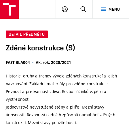
VUT
PŘIHLÁSIT
HLEDAT
MENU
SE
DETAIL PŘEDMĚTU
Zděné konstrukce (S)
FAST-BLA004
Ak. rok: 2020/2021
Historie, druhy a trendy vývoje zděných konstrukcí a jejich
navrhování. Základní materiály pro zděné konstrukce.
Pevnost a přetvárnost zdiva. Rozbor účinků vzpěru a
výstřednosti.
Jednovrstvé nevyztužené stěny a pilíře. Mezní stavy
únosnosti. Rozbor základních způsobů namáhání zděných
konstrukcí. Mezní stavy použitelnosti.