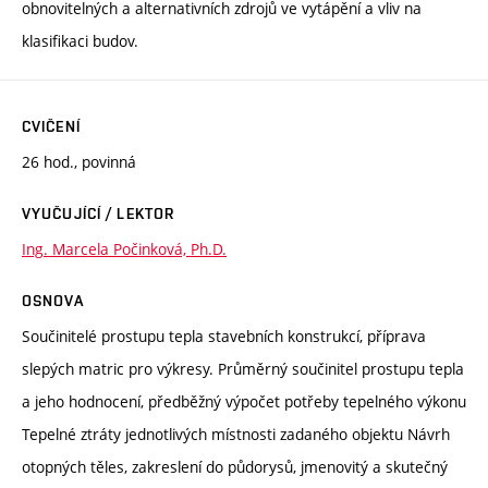
obnovitelných a alternativních zdrojů ve vytápění a vliv na
klasifikaci budov.
CVIČENÍ
26 hod., povinná
VYUČUJÍCÍ / LEKTOR
Ing. Marcela Počinková, Ph.D.
OSNOVA
Součinitelé prostupu tepla stavebních konstrukcí, příprava
slepých matric pro výkresy. Průměrný součinitel prostupu tepla
a jeho hodnocení, předběžný výpočet potřeby tepelného výkonu
Tepelné ztráty jednotlivých místnosti zadaného objektu Návrh
otopných těles, zakreslení do půdorysů, jmenovitý a skutečný