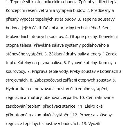
1. Tepelně vlhkostní mikroklima budov. Způsoby sdílení tepla.
Koncepční řešení větrání a vytápění budov. 2. Předběžný a
přesný výpočet tepelných ztrát budov. 3. Tepelné soustavy
budov a jejich části. Dělení a principy technického řešení
teplovodních otopných soustav. 4. Otopné plochy. Konvekční
otopná tělesa. Převážně sálavé systémy podlahového a
stěnového vytápění. 5. Základní druhy paliv a energií. Zdroje
tepla. Kotelny na pevná paliva. 6. Plynové kotelny. Komíny a
kouřovody. 7. Příprava teplé vody. Prvky soustav v kotelnách a
strojovnách. 8. Zabezpečovací zařízení otopných soustav. 9.
Hydraulika a dimenzování soustav ústředního vytápění,
regulační armatury, oběhová čerpadla. 10. Centralizované
zásobování teplem, předávací stanice. 11. Elektrické
přímotopné a akumulační vytápění. 12. Provoz a způsoby
regulace tepelných soustav v budovách. 13. Využití