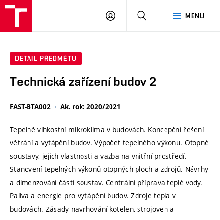
VUT
PŘIHLÁSIT
HLEDAT
MENU
SE
DETAIL PŘEDMĚTU
Technická zařízení budov 2
FAST-BTA002
Ak. rok: 2020/2021
Tepelně vlhkostní mikroklima v budovách. Koncepční řešení
větrání a vytápění budov. Výpočet tepelného výkonu. Otopné
soustavy, jejich vlastnosti a vazba na vnitřní prostředí.
Stanovení tepelných výkonů otopných ploch a zdrojů. Návrhy
a dimenzování částí soustav. Centrální příprava teplé vody.
Paliva a energie pro vytápění budov. Zdroje tepla v
budovách. Zásady navrhování kotelen, strojoven a