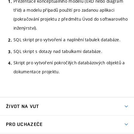
Prezentace konceptuálního modelu (ERD nebo diagram
tříd) a modelu případů použití pro zadanou aplikaci
(pokračování projektu z předmětu Úvod do softwarového
inženýrství).
SQL skript pro vytvoření a naplnění tabulek databáze.
SQL skript s dotazy nad tabulkami databáze.
Skript pro vytvoření pokročilých databázových objektů a
dokumentace projektu.
ŽIVOT NA VUT
Atmosféra VUT
PRO UCHAZEČE
Prostory školy