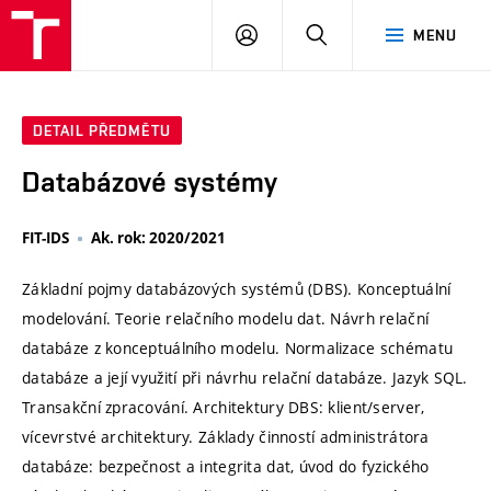
VUT
PŘIHLÁSIT
HLEDAT
MENU
SE
DETAIL PŘEDMĚTU
Databázové systémy
FIT-IDS
Ak. rok: 2020/2021
Základní pojmy databázových systémů (DBS). Konceptuální
modelování. Teorie relačního modelu dat. Návrh relační
databáze z konceptuálního modelu. Normalizace schématu
databáze a její využití při návrhu relační databáze. Jazyk SQL.
Transakční zpracování. Architektury DBS: klient/server,
vícevrstvé architektury. Základy činností administrátora
databáze: bezpečnost a integrita dat, úvod do fyzického