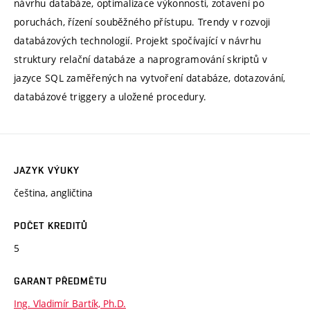
návrhu databáze, optimalizace výkonnosti, zotavení po
poruchách, řízení souběžného přístupu. Trendy v rozvoji
databázových technologií. Projekt spočívající v návrhu
struktury relační databáze a naprogramování skriptů v
jazyce SQL zaměřených na vytvoření databáze, dotazování,
databázové triggery a uložené procedury.
JAZYK VÝUKY
čeština, angličtina
POČET KREDITŮ
5
GARANT PŘEDMĚTU
Ing. Vladimír Bartík, Ph.D.