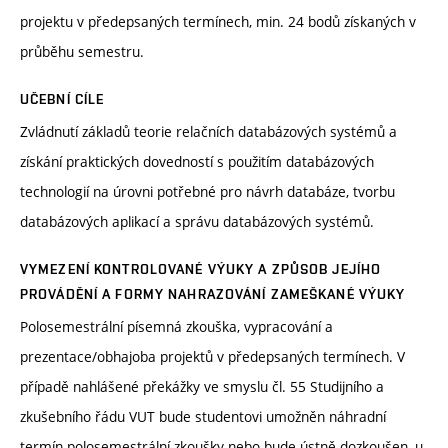
projektu v předepsaných termínech, min. 24 bodů získaných v
průběhu semestru.
UČEBNÍ CÍLE
Zvládnutí základů teorie relačních databázových systémů a
získání praktických dovedností s použitím databázových
technologií na úrovni potřebné pro návrh databáze, tvorbu
databázových aplikací a správu databázových systémů.
VYMEZENÍ KONTROLOVANÉ VÝUKY A ZPŮSOB JEJÍHO
PROVÁDĚNÍ A FORMY NAHRAZOVÁNÍ ZAMEŠKANÉ VÝUKY
Polosemestrální písemná zkouška, vypracování a
prezentace/obhajoba projektů v předepsaných termínech. V
případě nahlášené překážky ve smyslu čl. 55 Studijního a
zkušebního řádu VUT bude studentovi umožněn náhradní
termín polosemestrální zkoušky nebo bude ústně dozkoušen, u