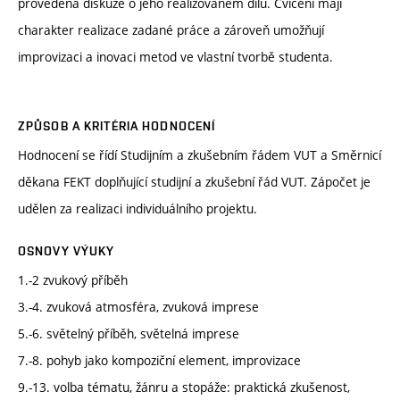
provedena diskuze o jeho realizovaném dílu. Cvičení mají
charakter realizace zadané práce a zároveň umožňují
improvizaci a inovaci metod ve vlastní tvorbě studenta.
ZPŮSOB A KRITÉRIA HODNOCENÍ
Hodnocení se řídí Studijním a zkušebním řádem VUT a Směrnicí
děkana FEKT doplňující studijní a zkušební řád VUT. Zápočet je
udělen za realizaci individuálního projektu.
OSNOVY VÝUKY
1.-2 zvukový příběh
3.-4. zvuková atmosféra, zvuková imprese
5.-6. světelný příběh, světelná imprese
7.-8. pohyb jako kompoziční element, improvizace
9.-13. volba tématu, žánru a stopáže: praktická zkušenost,