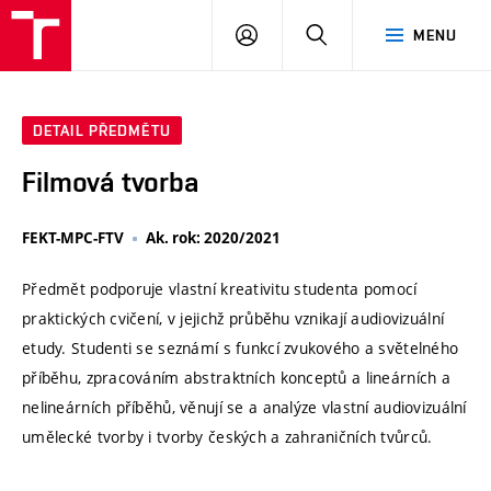
VUT
PŘIHLÁSIT
HLEDAT
MENU
SE
DETAIL PŘEDMĚTU
Filmová tvorba
FEKT-MPC-FTV
Ak. rok: 2020/2021
Předmět podporuje vlastní kreativitu studenta pomocí
praktických cvičení, v jejichž průběhu vznikají audiovizuální
etudy. Studenti se seznámí s funkcí zvukového a světelného
příběhu, zpracováním abstraktních konceptů a lineárních a
nelineárních příběhů, věnují se a analýze vlastní audiovizuální
umělecké tvorby i tvorby českých a zahraničních tvůrců.