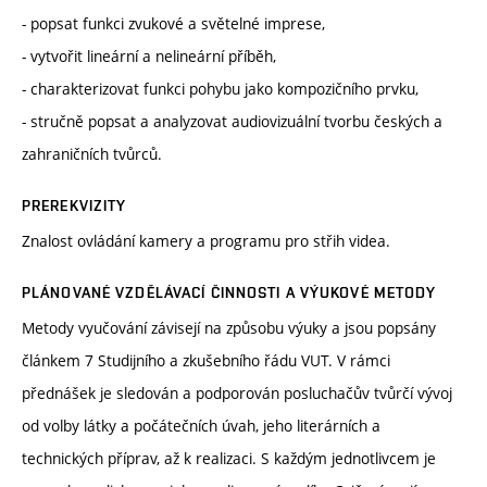
- popsat funkci zvukové a světelné imprese,
- vytvořit lineární a nelineární příběh,
- charakterizovat funkci pohybu jako kompozičního prvku,
- stručně popsat a analyzovat audiovizuální tvorbu českých a
zahraničních tvůrců.
PREREKVIZITY
Znalost ovládání kamery a programu pro střih videa.
PLÁNOVANÉ VZDĚLÁVACÍ ČINNOSTI A VÝUKOVÉ METODY
Metody vyučování závisejí na způsobu výuky a jsou popsány
článkem 7 Studijního a zkušebního řádu VUT. V rámci
přednášek je sledován a podporován posluchačův tvůrčí vývoj
od volby látky a počátečních úvah, jeho literárních a
technických příprav, až k realizaci. S každým jednotlivcem je