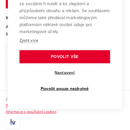
technické
Podnikavá univerzita / ContriBUTe
Mezinárodní dohody
ze sociálních médií a ke zlepšení a
Open Science
v
Bezpečná univerzita
přizpůsobení obsahu a reklam. Se souhlasem
Univerzitní sítě
Brně
Projekty
můžeme také předávat marketingovým
VYSOKÉ UČENÍ TECHNICKÉ V BRNĚ
Vyznamenání
platformám některé osobní údaje pro
Projekty ze strukturálních fondů
Antonínská 548/1
www.vut.cz
marketingové účely.
Organizační struktura
602 00 Brno
vut@vutbr.cz
Specifický výzkum
Zjistit více
Úřední deska
Ochrana osobních údajů
POVOLIT VŠE
(externí
Pracovní příležitosti
Nastavení
odkaz)
Podpora a rozvoj zaměstnanců a studujících
Povolit pouze nezbytné
Rovné příležitosti
Copyright © 2026 VUT
Sociální bezpečí
Prohlášení o přístupnosti
HR Award
Informace o používání cookies
Kontakty