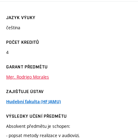
JAZYK VÝUKY
čeština
POČET KREDITŮ
4
GARANT PŘEDMĚTU
Mgr. Rodrigo Morales
ZAJIŠŤUJE ÚSTAV
Hudební fakulta (HF JAMU)
VÝSLEDKY UČENÍ PŘEDMĚTU
Absolvent předmětu je schopen:
- popsat metody realizace v audiovizi,