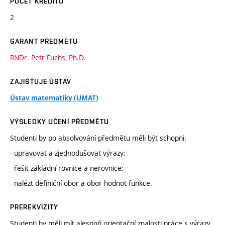
POČET KREDITŮ
2
GARANT PŘEDMĚTU
RNDr. Petr Fuchs, Ph.D.
ZAJIŠŤUJE ÚSTAV
Ústav matematiky (UMAT)
VÝSLEDKY UČENÍ PŘEDMĚTU
Studenti by po absolvování předmětu měli být schopni:
- upravovat a zjednodušovat výrazy;
- řešit základní rovnice a nerovnice;
- nalézt definiční obor a obor hodnot funkce.
PREREKVIZITY
Studenti by měli mít alespoň orientační znalosti práce s výrazy