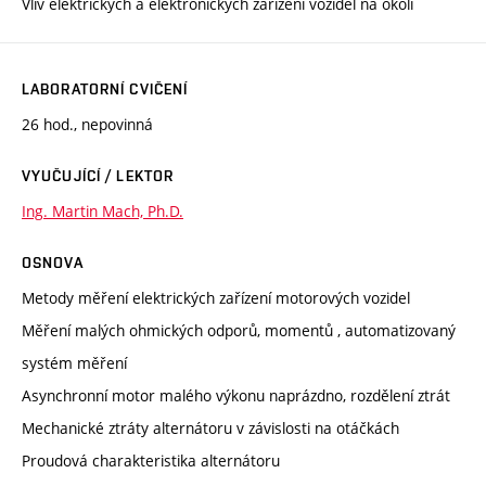
Vliv elektrických a elektronických zařízení vozidel na okolí
LABORATORNÍ CVIČENÍ
26 hod., nepovinná
VYUČUJÍCÍ / LEKTOR
Ing. Martin Mach, Ph.D.
OSNOVA
Metody měření elektrických zařízení motorových vozidel
Měření malých ohmických odporů, momentů , automatizovaný
systém měření
Asynchronní motor malého výkonu naprázdno, rozdělení ztrát
Mechanické ztráty alternátoru v závislosti na otáčkách
Proudová charakteristika alternátoru