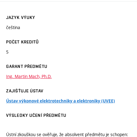
JAZYK VÝUKY
čeština
POČET KREDITŮ
5
GARANT PŘEDMĚTU
Ing. Martin Mach, Ph.D.
ZAJIŠŤUJE ÚSTAV
Ústav výkonové elektrotechniky a elektroniky (UVEE)
VÝSLEDKY UČENÍ PŘEDMĚTU
Ústní zkouškou se ověřuje, že absolvent předmětu je schopen: