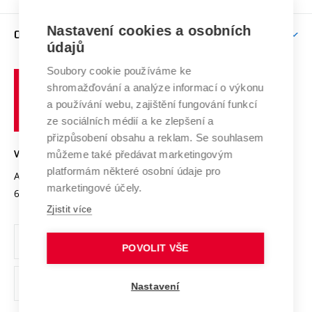
Brno
Podpora excelence
Závěrečné práce
Studium bez bariér
Zpracování osobních údajů uchazečů o studium
Firemní spolupráce
Mezinárodní vědecká rada
Nastavení cookies a osobních
O UNIVERZITĚ
Doktorské studium
Podpora podnikání
E-přihláška
údajů
Zahraniční spolupráce
Systém zajišťování kvality výzkumu
Profil univerzity
Spolupráce se školami
Soubory cookie používáme ke
Vysoké
Výzkumné infrastruktury
shromažďování a analýze informací o výkonu
Udržitelná univerzita
učení
Služby univerzity
Transfer znalostí
a používání webu, zajištění fungování funkcí
technické
Podnikavá univerzita / ContriBUTe
Mezinárodní dohody
ze sociálních médií a ke zlepšení a
Open Science
v
Bezpečná univerzita
přizpůsobení obsahu a reklam. Se souhlasem
Univerzitní sítě
Brně
Projekty
můžeme také předávat marketingovým
VYSOKÉ UČENÍ TECHNICKÉ V BRNĚ
Vyznamenání
platformám některé osobní údaje pro
Projekty ze strukturálních fondů
Antonínská 548/1
www.vut.cz
marketingové účely.
Organizační struktura
602 00 Brno
vut@vutbr.cz
Specifický výzkum
Zjistit více
Úřední deska
Ochrana osobních údajů
POVOLIT VŠE
(externí
Pracovní příležitosti
Nastavení
odkaz)
Podpora a rozvoj zaměstnanců a studujících