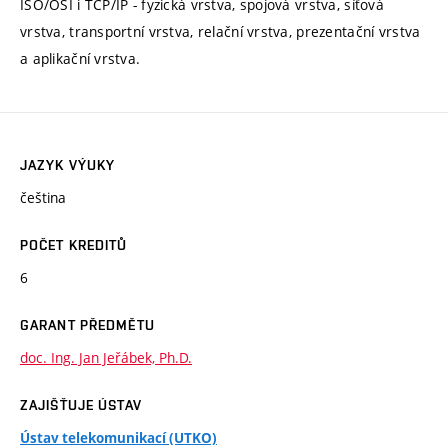
ISO/OSI i TCP/IP - fyzická vrstva, spojová vrstva, síťová
vrstva, transportní vrstva, relační vrstva, prezentační vrstva
a aplikační vrstva.
JAZYK VÝUKY
čeština
POČET KREDITŮ
6
GARANT PŘEDMĚTU
doc. Ing. Jan Jeřábek, Ph.D.
ZAJIŠŤUJE ÚSTAV
Ústav telekomunikací (UTKO)