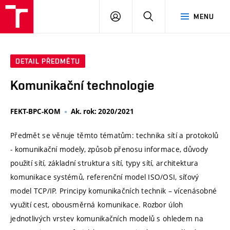
VUT
PŘIHLÁSIT
HLEDAT
MENU
SE
DETAIL PŘEDMĚTU
Komunikační technologie
FEKT-BPC-KOM
Ak. rok: 2020/2021
Předmět se věnuje těmto tématům: technika sítí a protokolů
- komunikační modely, způsob přenosu informace, důvody
použití sítí, základní struktura sítí, typy sítí, architektura
komunikace systémů, referenční model ISO/OSI, síťový
model TCP/IP. Principy komunikačních technik – vícenásobné
využití cest, obousměrná komunikace. Rozbor úloh
jednotlivých vrstev komunikačních modelů s ohledem na