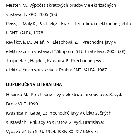
Mešter, M., Výpočet skratových prúdov v elektrizačných
sústavách, PRO, 2005 (SK)
Reiss,L., Malý,K., Pavlíček,Z., Bizík,J.:Teoretická elektroenergetika
II,SNTL/ALFA, 1978.
Reváková, D., Beláň, A., Eleschová, Ž.: „Prechodné javy v
elektrizačních sústavách“,Skriptum STU Bratislava, 2008 (SK)
Trojánek Z., Hájek J., Kvasnica P.: Přechodné jevy v
elektrizačních soustavách. Praha: SNTL/ALFA, 1987.
DOPORUČENÁ LITERATURA
Hodinka M.: Přechodné jevy v elektrizační soustavě. 3. vyd.
Brno: VUT, 1990.
Kvasnica P., Gabaj L.: Prechodné javy v elektrizačných
sústavách - Príklady zo skratov. 2. vyd. Bratislava:
Vydavateľstvo STU, 1994. ISBN 80-227-0655-8.