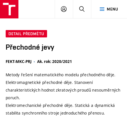
VUT
PŘIHLÁSIT
HLEDAT
MENU
SE
DETAIL PŘEDMĚTU
Přechodné jevy
FEKT-MKC-PRJ
Ak. rok: 2020/2021
Metody řešení matematického modelu přechodného děje.
Elektromagnetické přechodné děje. Stanovení
charakteristických hodnot zkratových proudů nesouměrných
poruch.
Elektromechanické přechodné děje. Statická a dynamická
stabilita synchronního stroje jednoduchého přenosu.