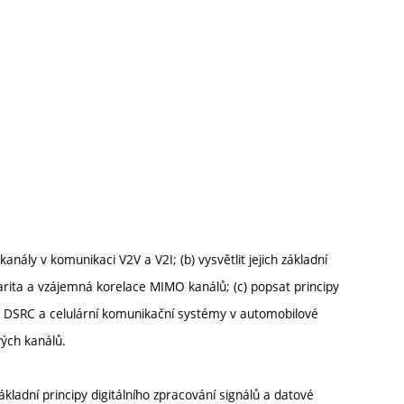
ály v komunikaci V2V a V2I; (b) vysvětlit jejich základní
arita a vzájemná korelace MIMO kanálů; (c) popsat principy
ro DSRC a celulární komunikační systémy v automobilové
ých kanálů.
ákladní principy digitálního zpracování signálů a datové