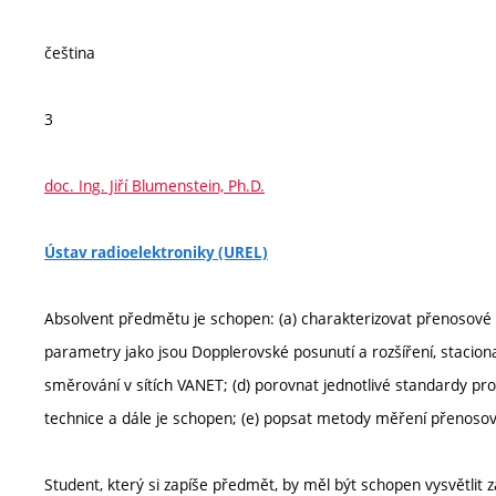
čeština
3
doc. Ing. Jiří Blumenstein, Ph.D.
Ústav radioelektroniky (UREL)
Absolvent předmětu je schopen: (a) charakterizovat přenosové kan
parametry jako jsou Dopplerovské posunutí a rozšíření, stacion
směrování v sítích VANET; (d) porovnat jednotlivé standardy p
technice a dále je schopen; (e) popsat metody měření přenosov
Student, který si zapíše předmět, by měl být schopen vysvětlit z