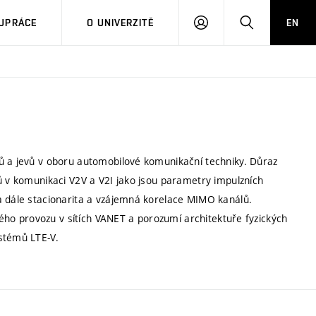
PŘIHLÁSIT
HLEDAT
UPRÁCE
O UNIVERZITĚ
EN
SE
ů a jevů v oboru automobilové komunikační techniky. Důraz
ů v komunikaci V2V a V2I jako jsou parametry impulzních
a dále stacionarita a vzájemná korelace MIMO kanálů.
ckého provozu v sítích VANET a porozumí architektuře fyzických
stémů LTE-V.