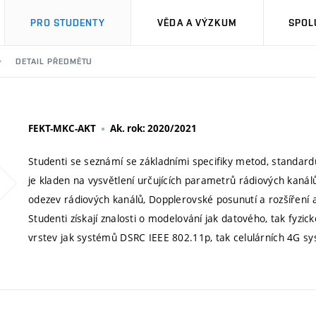
PRO STUDENTY
VĚDA A VÝZKUM
SPOL
DETAIL PŘEDMĚTU
FEKT-MKC-AKT
Ak. rok: 2020/2021
Studenti se seznámí se základními specifiky metod, standard
je kladen na vysvětlení určujících parametrů rádiových kanál
odezev rádiových kanálů, Dopplerovské posunutí a rozšíření 
Studenti získají znalosti o modelování jak datového, tak fyzi
vrstev jak systémů DSRC IEEE 802.11p, tak celulárních 4G sy