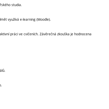
řského studia.
dmět využívá e-learning (Moodle).
ktivní práci ve cvičeních. Závěrečná zkouška je hodnocena
álů.
p.