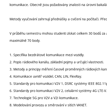
komunikace. Obecně jsou požadovány znalosti na úrovni bakalá
Metody vyučování zahrnují přednášky a cvičení na počítači. Pře
V průběhu semestru mohou studenti získat celkem 30 bodů za a
maximálně 70 body.
1. Specifika bezdrátové komunikace mezi vozidly.
2. Popis rádiového kanálu, základní pojmy a určující vlastnosti.
3. Metody a principy měření časově proměnných rádiových kan
4. Komunikace uvnitř vozidel, CAN, LIN, FlexRay.
5. Standardy pro komunikaci V2V 1, DSRC systémy IEEE 802.11
6. Standardy pro komunikaci V2V 2, celulární systémy 4G LTE-V.
7. Technologie 5G pro V2V a V2I komunikace.
8. Modelování provozu a směrování v sítích VANET.