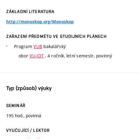
ZÁKLADNÍ LITERATURA
http://monoskop.org/Monoskop
ZAŘAZENÍ PŘEDMĚTU VE STUDIJNÍCH PLÁNECH
Program
VUB
bakalářský
obor
VU-IDT
, 4 ročník, letní semestr, povinný
Typ (způsob) výuky
SEMINÁŘ
195 hod., povinná
VYUČUJÍCÍ / LEKTOR