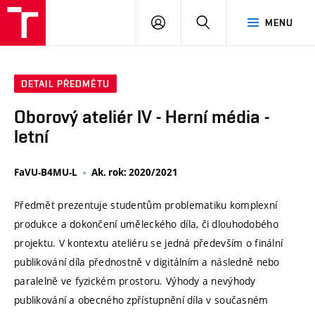
VUT
PŘIHLÁSIT
HLEDAT
MENU
SE
DETAIL PŘEDMĚTU
Oborový ateliér IV - Herní média -
letní
FaVU-B4MU-L
Ak. rok: 2020/2021
Předmět prezentuje studentům problematiku komplexní
produkce a dokončení uměleckého díla, či dlouhodobého
projektu. V kontextu ateliéru se jedná především o finální
publikování díla přednostně v digitálním a následně nebo
paralelně ve fyzickém prostoru. Výhody a nevýhody
publikování a obecného zpřístupnění díla v současném