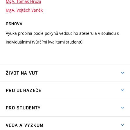
MgA. Tomáš Hrůza
MgA. Vojtěch Vaněk
OSNOVA
Výuka probíhá podle pokynů vedoucího ateliéru a v souladu s
individuálními tvůrčími kvalitami studentů.
ŽIVOT NA VUT
Atmosféra VUT
PRO UCHAZEČE
Prostory školy
Proč na VUT
Koleje
PRO STUDENTY
Studijní programy
Stravování
Předměty
Studijní předpisy
Studium a stáže v zahraničí
Stipendia
Dny otevřených dveří
VĚDA A VÝZKUM
Sport na VUT
(externí