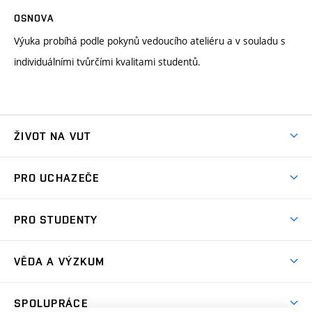
OSNOVA
Výuka probíhá podle pokynů vedoucího ateliéru a v souladu s
individuálními tvůrčími kvalitami studentů.
ŽIVOT NA VUT
Atmosféra VUT
PRO UCHAZEČE
Prostory školy
Proč na VUT
Koleje
PRO STUDENTY
Studijní programy
Stravování
Předměty
Studijní předpisy
Studium a stáže v zahraničí
Stipendia
Dny otevřených dveří
VĚDA A VÝZKUM
Sport na VUT
(externí
Studijní programy
Poplatky za studium
Uznání zahraničního vzdělání
Knihovny
Aktivity pro juniory
Studentský život
odkaz)
Věda a výzkum na VUT
Harmonogram akademického roku
Zpracování osobních údajů studentů
Sociální bezpečí
SPOLUPRÁCE
Celoživotní vzdělávání
Brno