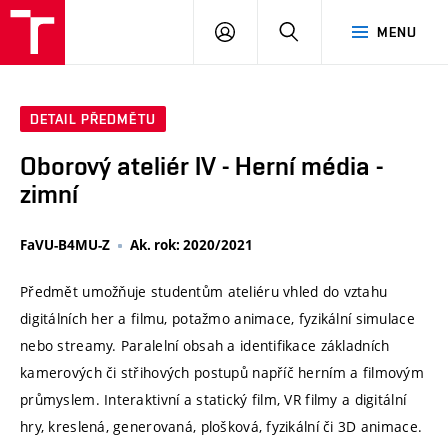
VUT
PŘIHLÁSIT
HLEDAT
MENU
SE
DETAIL PŘEDMĚTU
Oborový ateliér IV - Herní média -
zimní
FaVU-B4MU-Z
Ak. rok: 2020/2021
Předmět umožňuje studentům ateliéru vhled do vztahu
digitálních her a filmu, potažmo animace, fyzikální simulace
nebo streamy. Paralelní obsah a identifikace základních
kamerových či střihových postupů napříč herním a filmovým
průmyslem. Interaktivní a statický film, VR filmy a digitální
hry, kreslená, generovaná, plošková, fyzikální či 3D animace.