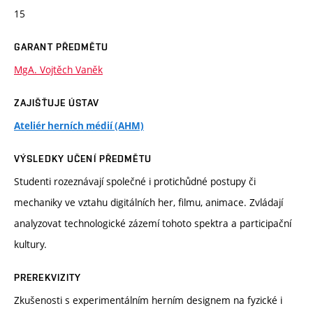
15
GARANT PŘEDMĚTU
MgA. Vojtěch Vaněk
ZAJIŠŤUJE ÚSTAV
Ateliér herních médií (AHM)
VÝSLEDKY UČENÍ PŘEDMĚTU
Studenti rozeznávají společné i protichůdné postupy či
mechaniky ve vztahu digitálních her, filmu, animace. Zvládají
analyzovat technologické zázemí tohoto spektra a participační
kultury.
PREREKVIZITY
Zkušenosti s experimentálním herním designem na fyzické i