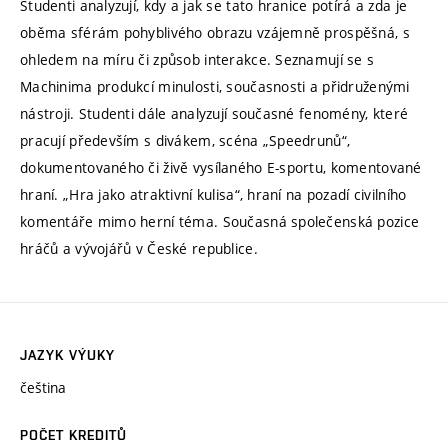
Studenti analyzují, kdy a jak se tato hranice potírá a zda je
oběma sférám pohyblivého obrazu vzájemně prospěšná, s
ohledem na míru či způsob interakce. Seznamují se s
Machinima produkcí minulosti, současnosti a přidruženými
nástroji. Studenti dále analyzují současné fenomény, které
pracují především s divákem, scéna „Speedrunů“,
dokumentovaného či živě vysílaného E-sportu, komentované
hraní. „Hra jako atraktivní kulisa“, hraní na pozadí civilního
komentáře mimo herní téma. Současná společenská pozice
hráčů a vývojářů v České republice.
JAZYK VÝUKY
čeština
POČET KREDITŮ