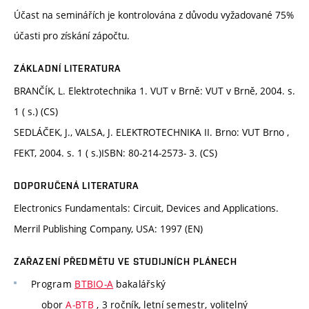
Účast na seminářích je kontrolována z důvodu vyžadované 75%
účasti pro získání zápočtu.
ZÁKLADNÍ LITERATURA
BRANČÍK, L. Elektrotechnika 1. VUT v Brně: VUT v Brně, 2004. s.
1 ( s.) (CS)
SEDLÁČEK, J., VALSA, J. ELEKTROTECHNIKA II. Brno: VUT Brno ,
FEKT, 2004. s. 1 ( s.)ISBN: 80-214-2573- 3. (CS)
DOPORUČENÁ LITERATURA
Electronics Fundamentals: Circuit, Devices and Applications.
Merril Publishing Company, USA: 1997 (EN)
ZAŘAZENÍ PŘEDMĚTU VE STUDIJNÍCH PLÁNECH
Program
BTBIO-A
bakalářský
obor
A-BTB
, 3 ročník, letní semestr, volitelný