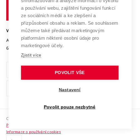
shromažďování a analýze informací o výkonu
Udržitelná univerzita
učení
Služby univerzity
Transfer znalostí
a používání webu, zajištění fungování funkcí
technické
Podnikavá univerzita / ContriBUTe
Mezinárodní dohody
ze sociálních médií a ke zlepšení a
Open Science
v
Bezpečná univerzita
přizpůsobení obsahu a reklam. Se souhlasem
Univerzitní sítě
Brně
Projekty
můžeme také předávat marketingovým
VYSOKÉ UČENÍ TECHNICKÉ V BRNĚ
Vyznamenání
platformám některé osobní údaje pro
Projekty ze strukturálních fondů
Antonínská 548/1
www.vut.cz
marketingové účely.
Organizační struktura
602 00 Brno
vut@vutbr.cz
Specifický výzkum
Zjistit více
Úřední deska
Ochrana osobních údajů
POVOLIT VŠE
(externí
Pracovní příležitosti
Nastavení
odkaz)
Podpora a rozvoj zaměstnanců a studujících
Povolit pouze nezbytné
Rovné příležitosti
Copyright © 2026 VUT
Sociální bezpečí
Prohlášení o přístupnosti
HR Award
Informace o používání cookies