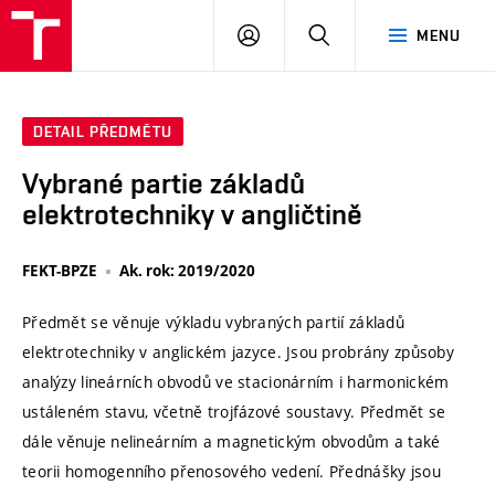
VUT
PŘIHLÁSIT
HLEDAT
MENU
SE
DETAIL PŘEDMĚTU
Vybrané partie základů
elektrotechniky v angličtině
FEKT-BPZE
Ak. rok: 2019/2020
Předmět se věnuje výkladu vybraných partií základů
elektrotechniky v anglickém jazyce. Jsou probrány způsoby
analýzy lineárních obvodů ve stacionárním i harmonickém
ustáleném stavu, včetně trojfázové soustavy. Předmět se
dále věnuje nelineárním a magnetickým obvodům a také
teorii homogenního přenosového vedení. Přednášky jsou