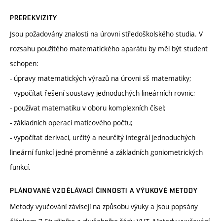
PREREKVIZITY
Jsou požadovány znalosti na úrovni středoškolského studia. V
rozsahu použitého matematického aparátu by měl být student
schopen:
- úpravy matematických výrazů na úrovni sš matematiky;
- vypočítat řešení soustavy jednoduchých lineárních rovnic;
- používat matematiku v oboru komplexních čísel;
- základních operací maticového počtu;
- vypočítat derivaci, určitý a neurčitý integrál jednoduchých
lineární funkcí jedné proměnné a základních goniometrických
funkcí.
PLÁNOVANÉ VZDĚLÁVACÍ ČINNOSTI A VÝUKOVÉ METODY
Metody vyučování závisejí na způsobu výuky a jsou popsány