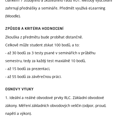
článkem 7 Studijního a zkušebního řádu VUT. Metody vyučování
zahrnují přednášky a semináře. Předmět využívá eLearning
(Moodle).
ZPŮSOB A KRITÉRIA HODNOCENÍ
Zkouška z předmětu bude probíhat distančně.
Celkově může student získat 100 bodů, a to:
- až 30 bodů za 3 testy psané v seminářích v průběhu
semestru, tedy za každý test maxiálně 10 bodů,
- až 15 bodů za prezentaci,
- až 55 bodů za závěrečnou práci.
OSNOVY VÝUKY
1. Ideální a reálné obvodové prvky RLC. Základní obvodové
zákony. Měření základních obvodových veličin (odpor, proud,
napětí a výkon).