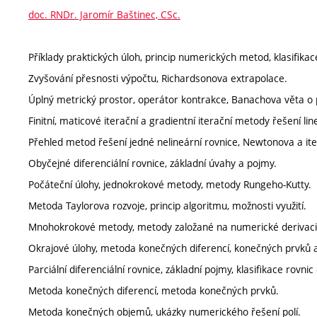
doc. RNDr. Jaromír Baštinec, CSc.
Příklady praktických úloh, princip numerických metod, klasifikace
Zvyšování přesnosti výpočtu, Richardsonova extrapolace.
Úplný metrický prostor, operátor kontrakce, Banachova věta o p
Finitní, maticové iterační a gradientní iterační metody řešení lin
Přehled metod řešení jedné nelineární rovnice, Newtonova a it
Obyčejné diferenciální rovnice, základní úvahy a pojmy.
Počáteční úlohy, jednokrokové metody, metody Rungeho-Kutty.
Metoda Taylorova rozvoje, princip algoritmu, možnosti využití.
Mnohokrokové metody, metody založané na numerické derivaci a
Okrajové úlohy, metoda konečných diferencí, konečných prvků
Parciální diferenciální rovnice, základní pojmy, klasifikace rovni
Metoda konečných diferencí, metoda konečných prvků.
Metoda konečných objemů, ukázky numerického řešení polí.