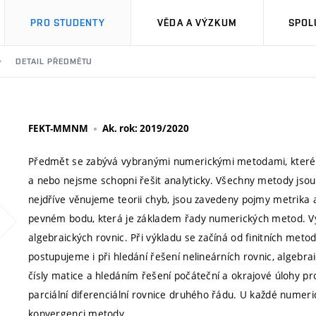
PRO STUDENTY
VĚDA A VÝZKUM
SPOL
DETAIL PŘEDMĚTU
FEKT-MMNM
Ak. rok: 2019/2020
Předmět se zabývá vybranými numerickými metodami, které s
a nebo nejsme schopni řešit analyticky. Všechny metody jsou
nejdříve věnujeme teorii chyb, jsou zavedeny pojmy metrika 
pevném bodu, která je základem řady numerických metod. Vys
algebraických rovnic. Při výkladu se začíná od finitních met
postupujeme i při hledání řešení nelineárních rovnic, algebra
čísly matice a hledáním řešení počáteční a okrajové úlohy pro
parciální diferenciální rovnice druhého řádu. U každé numer
konvergenci metody.