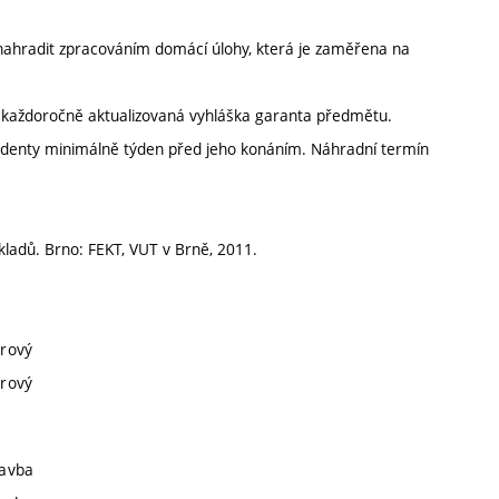
 nahradit zpracováním domácí úlohy, která je zaměřena na
í každoročně aktualizovaná vyhláška garanta předmětu.
udenty minimálně týden před jeho konáním. Náhradní termín
ladů. Brno: FEKT, VUT v Brně, 2011.
orový
orový
tavba