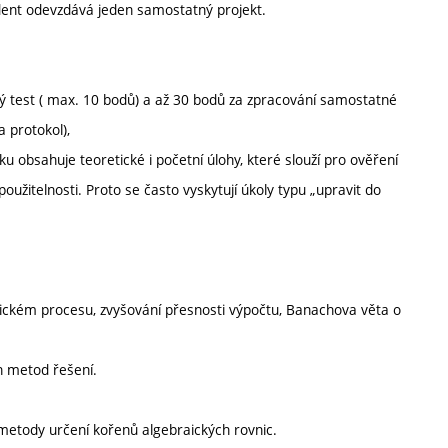
udent odevzdává jeden samostatný projekt.
ný test ( max. 10 bodů) a až 30 bodů za zpracování samostatné
 protokol),
 obsahuje teoretické i početní úlohy, které slouží pro ověření
užitelnosti. Proto se často vyskytují úkoly typu „upravit do
rickém procesu, zvyšování přesnosti výpočtu, Banachova věta o
ch metod řešení.
, metody určení kořenů algebraických rovnic.