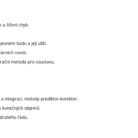
 a šíření chyb.
evném bodu a její užití.
eárních rovnic.
erační metoda pro soustavu.
 integraci, metody prediktor-korektor.
 a konečných objemů.
c druhého řádu.