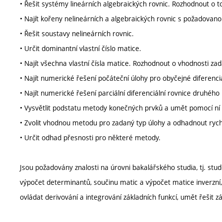
• Řešit systémy lineárních algebraických rovnic. Rozhodnout o
• Najít kořeny nelineárních a algebraických rovnic s požadovano
• Řešit soustavy nelineárních rovnic.
• Určit dominantní vlastní číslo matice.
• Najít všechna vlastní čísla matice. Rozhodnout o vhodnosti zad
• Najít numerické řešení počáteční úlohy pro obyčejné diferenci
• Najít numerické řešení parciální diferenciální rovnice druhéh
• Vysvětlit podstatu metody konečných prvků a umět pomocí ní ř
• Zvolit vhodnou metodu pro zadaný typ úlohy a odhadnout ryc
• Určit odhad přesnosti pro některé metody.
Jsou požadovány znalosti na úrovni bakalářského studia, tj. stu
výpočet determinantů, součinu matic a výpočet matice inverzní,
ovládat derivování a integrování základních funkcí, umět řešit z