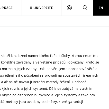
PŘIHLÁSIT
HLEDAT
UPRÁCE
O UNIVERZITĚ
EN
SE
louží k nalezení numerického řešení úlohy, kterou neumíme
 korektně zavedeny a ve většině případů i dokázány. Proto se
a norma a jejich vztahy. Dále se věnujeme Banachově větě o
větlení jejího působení se provádí na soustavách lineárních
od a až na ně navazují iterační metody řešení. Obdobně
ických rovnic a jejich systémů. Dále se zabýváme vlastními
 obyčejné diferenciální rovnice a jejich systémy a také pro
ické metody jsou uvedeny podmínky, které garantují