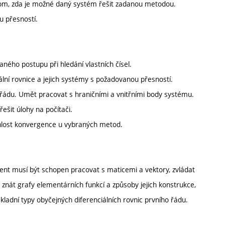
 tom, zda je možné daný systém řešit zadanou metodou.
u přesností.
aného postupu při hledání vlastních čísel.
ální rovnice a jejich systémy s požadovanou přesností.
o řádu. Umět pracovat s hraničními a vnitřními body systému.
ešit úlohy na počítači.
hlost konvergence u vybraných metod.
dent musí být schopen pracovat s maticemi a vektory, zvládat
 znát grafy elementárních funkcí a způsoby jejich konstrukce,
ákladní typy obyčejných diferenciálních rovnic prvního řádu.