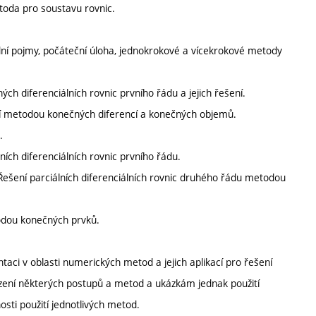
toda pro soustavu rovnic.
adní pojmy, počáteční úloha, jednokrokové a vícekrokové metody
ých diferenciálních rovnic prvního řádu a jejich řešení.
šení metodou konečných diferencí a konečných objemů.
.
lních diferenciálních rovnic prvního řádu.
. Řešení parciálních diferenciálních rovnic druhého řádu metodou
todou konečných prvků.
ntaci v oblasti numerických metod a jejich aplikací pro řešení
zení některých postupů a metod a ukázkám jednak použití
ti použití jednotlivých metod.