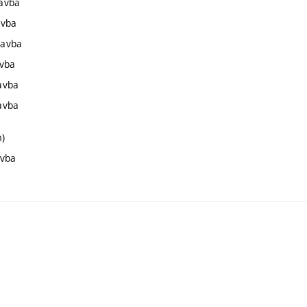
tavba
avba
tavba
avba
tavba
tavba
m)
avba