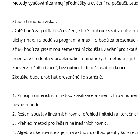
Metody vyučování zahrnují přednášky a cvičení na počítači. St
Studenti mohou získat:
až 40 bodů za počítačová cvičení, které mohou získat za písem
úlohy (max. 15 bodů za program a max. 15 bodů za prezentaci a
až 60 bodů za písemnou semestrální zkoušku. Zadání pro zkoušku
orientace studenta v problematice numerických metod a jejich po
konvergenčního tvaru“, bez nutnosti dopočítávat do konce.
Zkouška bude probíhat prezenčně i distančně.
1. Princip numerických metod, klasifikace a šíření chyb v nume
pevném bodu.
2. Řešení soustav lineárních rovnic: přehled finitních a iterační
3. Přehled metod pro řešení nelineárních rovnic.
4. Algebraické rovnice a jejich vlastnosti, odhad polohy kořene