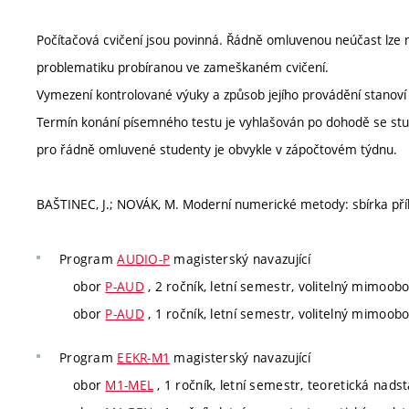
Počítačová cvičení jsou povinná. Řádně omluvenou neúčast lze
problematiku probíranou ve zameškaném cvičení.
Vymezení kontrolované výuky a způsob jejího provádění stanov
Termín konání písemného testu je vyhlašován po dohodě se st
pro řádně omluvené studenty je obvykle v zápočtovém týdnu.
BAŠTINEC, J.; NOVÁK, M. Moderní numerické metody: sbírka přík
Program
AUDIO-P
magisterský navazující
obor
P-AUD
, 2 ročník, letní semestr, volitelný mimoob
obor
P-AUD
, 1 ročník, letní semestr, volitelný mimoob
Program
EEKR-M1
magisterský navazující
obor
M1-MEL
, 1 ročník, letní semestr, teoretická nads