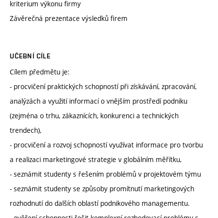
kriterium výkonu firmy
Závěrečná prezentace výsledků firem
UČEBNÍ CÍLE
Cílem předmětu je:
- procvičení praktických schopností při získávání, zpracování,
analýzách a využití informací o vnějším prostředí podniku
(zejména o trhu, zákaznících, konkurenci a technických
trendech),
- procvičení a rozvoj schopností využívat informace pro tvorbu
a realizaci marketingové strategie v globálním měřítku,
- seznámit studenty s řešením problémů v projektovém týmu
- seznámit studenty se způsoby promítnutí marketingových
rozhodnutí do dalších oblastí podnikového managementu.
- ověření schopnosti řešit komplexní rozhodovací problémy s