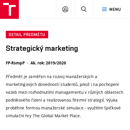
VUT
PŘIHLÁSIT
HLEDAT
MENU
SE
DETAIL PŘEDMĚTU
Strategický marketing
FP-RsmpP
Ak. rok: 2019/2020
Předmět je zaměřen na rozvoj manažerských a
marketingových dovedností studentů, jakož i na pochopení
vazeb mezi rozhodnutími managementu v různých oblastech
podnikového řízení a realizovanou firemní strategií. Výuka
proběhne formou manažerské simulace - využitím špičkové
simulační hry The Global Market Place.