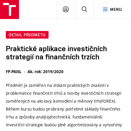
VUT
PŘIHLÁSIT
HLEDAT
MENU
SE
DETAIL PŘEDMĚTU
Praktické aplikace investičních
strategií na finančních trzích
FP-PAISL
Ak. rok: 2019/2020
Předmět je zaměřen na získání praktických znalostí v
problematice finančních trhů a tvorby investičních strategií
zaměřených na akciový, komoditní a měnový trh(FOREX).
Během kurzu budou probrány potřebné základy finančního
trhu a způsoby analýzy(technická, fundamentální).
Investiční strategie budou plně algoritmizovány a vytvořeny