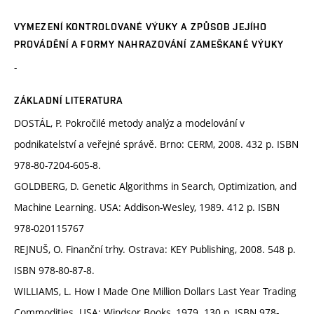
VYMEZENÍ KONTROLOVANÉ VÝUKY A ZPŮSOB JEJÍHO
PROVÁDĚNÍ A FORMY NAHRAZOVÁNÍ ZAMEŠKANÉ VÝUKY
-
ZÁKLADNÍ LITERATURA
DOSTÁL, P. Pokročilé metody analýz a modelování v
podnikatelství a veřejné správě. Brno: CERM, 2008. 432 p. ISBN
978-80-7204-605-8.
GOLDBERG, D. Genetic Algorithms in Search, Optimization, and
Machine Learning. USA: Addison-Wesley, 1989. 412 p. ISBN
978-020115767
REJNUŠ, O. Finanční trhy. Ostrava: KEY Publishing, 2008. 548 p.
ISBN 978-80-87-8.
WILLIAMS, L. How I Made One Million Dollars Last Year Trading
Commodities. USA: Windsor Books, 1979. 130 p. ISBN 978-