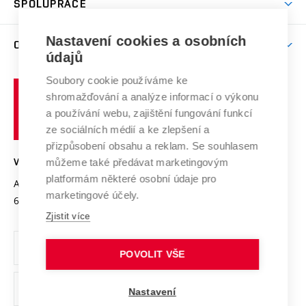
SPOLUPRÁCE
Celoživotní vzdělávání
Brno
Podpora excelence
Závěrečné práce
Studium bez bariér
Zpracování osobních údajů uchazečů o studium
Firemní spolupráce
Mezinárodní vědecká rada
Nastavení cookies a osobních
O UNIVERZITĚ
Doktorské studium
Podpora podnikání
E-přihláška
údajů
Zahraniční spolupráce
Systém zajišťování kvality výzkumu
Profil univerzity
Spolupráce se školami
Soubory cookie používáme ke
Vysoké
Výzkumné infrastruktury
shromažďování a analýze informací o výkonu
Udržitelná univerzita
učení
Služby univerzity
Transfer znalostí
a používání webu, zajištění fungování funkcí
technické
Podnikavá univerzita / ContriBUTe
Mezinárodní dohody
ze sociálních médií a ke zlepšení a
Open Science
v
Bezpečná univerzita
přizpůsobení obsahu a reklam. Se souhlasem
Univerzitní sítě
Brně
Projekty
můžeme také předávat marketingovým
VYSOKÉ UČENÍ TECHNICKÉ V BRNĚ
Vyznamenání
platformám některé osobní údaje pro
Projekty ze strukturálních fondů
Antonínská 548/1
www.vut.cz
marketingové účely.
Organizační struktura
602 00 Brno
vut@vutbr.cz
Specifický výzkum
Zjistit více
Úřední deska
Ochrana osobních údajů
POVOLIT VŠE
(externí
Pracovní příležitosti
Nastavení
odkaz)