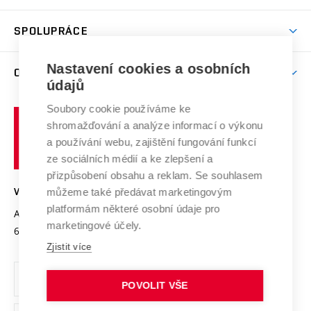
(externí
Studijní programy
Poplatky za studium
Uznání zahraničního vzdělání
Knihovny
Aktivity pro juniory
Studentský život
odkaz)
Věda a výzkum na VUT
Harmonogram akademického roku
Zpracování osobních údajů studentů
Sociální bezpečí
SPOLUPRÁCE
Celoživotní vzdělávání
Brno
Podpora excelence
Závěrečné práce
Studium bez bariér
Zpracování osobních údajů uchazečů o studium
Firemní spolupráce
Mezinárodní vědecká rada
Nastavení cookies a osobních
O UNIVERZITĚ
Doktorské studium
Podpora podnikání
E-přihláška
údajů
Zahraniční spolupráce
Systém zajišťování kvality výzkumu
Profil univerzity
Spolupráce se školami
Soubory cookie používáme ke
Vysoké
Výzkumné infrastruktury
shromažďování a analýze informací o výkonu
Udržitelná univerzita
učení
Služby univerzity
Transfer znalostí
a používání webu, zajištění fungování funkcí
technické
Podnikavá univerzita / ContriBUTe
Mezinárodní dohody
ze sociálních médií a ke zlepšení a
Open Science
v
Bezpečná univerzita
přizpůsobení obsahu a reklam. Se souhlasem
Univerzitní sítě
Brně
Projekty
můžeme také předávat marketingovým
VYSOKÉ UČENÍ TECHNICKÉ V BRNĚ
Vyznamenání
platformám některé osobní údaje pro
Projekty ze strukturálních fondů
Antonínská 548/1
www.vut.cz
marketingové účely.
Organizační struktura
602 00 Brno
vut@vutbr.cz
Specifický výzkum
Zjistit více
Úřední deska
Ochrana osobních údajů
POVOLIT VŠE