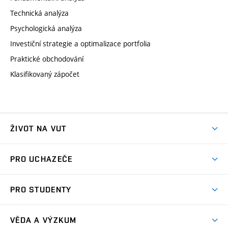
Technická analýza
Psychologická analýza
Investiční strategie a optimalizace portfolia
Praktické obchodování
Klasifikovaný zápočet
ŽIVOT NA VUT
Atmosféra VUT
PRO UCHAZEČE
Prostory školy
Proč na VUT
Koleje
PRO STUDENTY
Studijní programy
Stravování
Předměty
Studijní předpisy
Studium a stáže v zahraničí
Stipendia
Dny otevřených dveří
VĚDA A VÝZKUM
Sport na VUT