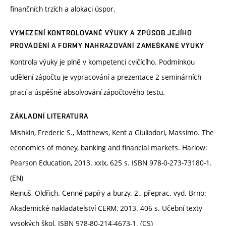
finančních trzích a alokaci úspor.
VYMEZENÍ KONTROLOVANÉ VÝUKY A ZPŮSOB JEJÍHO
PROVÁDĚNÍ A FORMY NAHRAZOVÁNÍ ZAMEŠKANÉ VÝUKY
Kontrola výuky je plně v kompetenci cvičícího. Podmínkou
udělení zápočtu je vypracování a prezentace 2 seminárních
prací a úspěšné absolvování zápočtového testu.
ZÁKLADNÍ LITERATURA
Mishkin, Frederic S., Matthews, Kent a Giuliodori, Massimo. The
economics of money, banking and financial markets. Harlow:
Pearson Education, 2013. xxix, 625 s. ISBN 978-0-273-73180-1.
(EN)
Rejnuš, Oldřich. Cenné papíry a burzy. 2., přeprac. vyd. Brno:
Akademické nakladatelství CERM, 2013. 406 s. Učební texty
vysokých škol. ISBN 978-80-214-4673-1. (CS)