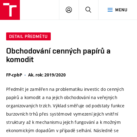
VUT
PŘIHLÁSIT
HLEDAT
MENU
SE
DETAIL PŘEDMĚTU
Obchodování cenných papírů a
komodit
FP-cpbP
Ak. rok: 2019/2020
Předmět je zaměřen na problematiku investic do cenných
papírů a komodit a na jejich obchodování na veřejných
organizovaných trzích. Výklad směřuje od podstaty funkce
burzovních trhů přes systémové vymezení jejich vnitřní
struktury až k mechanismu jejich fungování a k možným
ekonomickým dopadům v případě selhání. Následně se