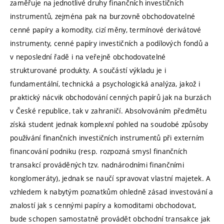
zaměřuje na jednotlivé druhy finančních investičních
instrumentů, zejména pak na burzovně obchodovatelné
cenné papíry a komodity, cizí měny, termínové derivátové
instrumenty, cenné papíry investičních a podílových fondů a
v neposlední řadě i na veřejně obchodovatelné
strukturované produkty. A součástí výkladu je i
fundamentální, technická a psychologická analýza, jakož i
praktický nácvik obchodování cenných papírů jak na burzách
v České republice, tak v zahraničí. Absolvováním předmětu
získá student jednak komplexní pohled na soudobé způsoby
používání finančních investičních instrumentů při externím
financování podniku (resp. rozpozná smysl finančních
transakcí prováděných tzv. nadnárodními finančními
konglomeráty), jednak se naučí spravovat vlastní majetek. A
vzhledem k nabytým poznatkům ohledně zásad investování a
znalostí jak s cennými papíry a komoditami obchodovat,
bude schopen samostatně provádět obchodní transakce jak