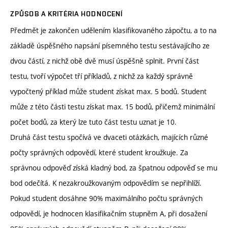
ZPŮSOB A KRITÉRIA HODNOCENÍ
Předmět je zakončen udělením klasifikovaného zápočtu, a to na
základě úspěšného napsání písemného testu sestávajícího ze
dvou částí, z nichž obě dvě musí úspěšně splnit. První část
testu, tvoří výpočet tří příkladů, z nichž za každý správně
vypočtený příklad může student získat max. 5 bodů. Student
může z této části testu získat max. 15 bodů, přičemž minimální
počet bodů, za který lze tuto část testu uznat je 10.
Druhá část testu spočívá ve dvaceti otázkách, majících různé
počty správných odpovědí, které student kroužkuje. Za
správnou odpověď získá kladný bod, za špatnou odpověď se mu
bod odečítá. K nezakroužkovaným odpovědím se nepřihlíží.
Pokud student dosáhne 90% maximálního počtu správných
odpovědí, je hodnocen klasifikačním stupněm A, při dosažení