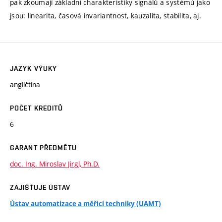
pak zkoumají základní charakteristiky signálů a systémů jako
jsou: linearita, časová invariantnost, kauzalita, stabilita, aj.
JAZYK VÝUKY
angličtina
POČET KREDITŮ
6
GARANT PŘEDMĚTU
doc. Ing. Miroslav Jirgl, Ph.D.
ZAJIŠŤUJE ÚSTAV
Ústav automatizace a měřicí techniky (UAMT)