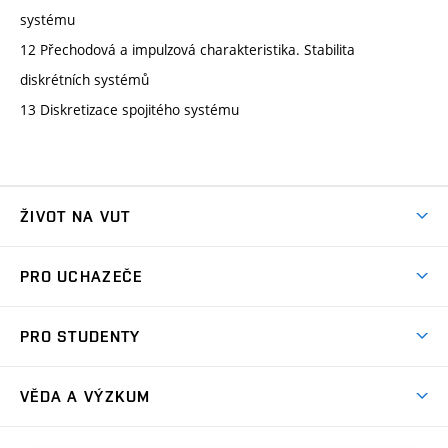
systému
12 Přechodová a impulzová charakteristika. Stabilita
diskrétních systémů
13 Diskretizace spojitého systému
ŽIVOT NA VUT
Atmosféra VUT
PRO UCHAZEČE
Prostory školy
Proč na VUT
Koleje
PRO STUDENTY
Studijní programy
Stravování
Předměty
Studijní předpisy
Studium a stáže v zahraničí
Stipendia
Dny otevřených dveří
VĚDA A VÝZKUM
Sport na VUT
(externí
Studijní programy
Poplatky za studium
Uznání zahraničního vzdělání
Knihovny
Aktivity pro juniory
Studentský život
odkaz)
Věda a výzkum na VUT