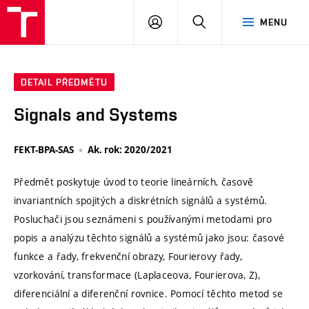
VUT
PŘIHLÁSIT
HLEDAT
MENU
SE
DETAIL PŘEDMĚTU
Signals and Systems
FEKT-BPA-SAS
Ak. rok: 2020/2021
Předmět poskytuje úvod to teorie lineárních, časově
invariantních spojitých a diskrétních signálů a systémů.
Posluchači jsou seznámeni s používanými metodami pro
popis a analýzu těchto signálů a systémů jako jsou: časové
funkce a řady, frekvenční obrazy, Fourierovy řady,
vzorkování, transformace (Laplaceova, Fourierova, Z),
diferenciální a diferenční rovnice. Pomocí těchto metod se