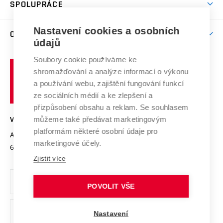
Harmonogram akademického roku
Zpracování osobních údajů studentů
Sociální bezpečí
SPOLUPRÁCE
Celoživotní vzdělávání
Brno
Podpora excelence
Závěrečné práce
Studium bez bariér
Zpracování osobních údajů uchazečů o studium
Firemní spolupráce
Mezinárodní vědecká rada
Nastavení cookies a osobních
O UNIVERZITĚ
Doktorské studium
Podpora podnikání
E-přihláška
údajů
Zahraniční spolupráce
Systém zajišťování kvality výzkumu
Profil univerzity
Spolupráce se školami
Soubory cookie používáme ke
Vysoké
Výzkumné infrastruktury
shromažďování a analýze informací o výkonu
Udržitelná univerzita
učení
Služby univerzity
Transfer znalostí
a používání webu, zajištění fungování funkcí
technické
Podnikavá univerzita / ContriBUTe
Mezinárodní dohody
ze sociálních médií a ke zlepšení a
Open Science
v
Bezpečná univerzita
přizpůsobení obsahu a reklam. Se souhlasem
Univerzitní sítě
Brně
Projekty
můžeme také předávat marketingovým
VYSOKÉ UČENÍ TECHNICKÉ V BRNĚ
Vyznamenání
platformám některé osobní údaje pro
Projekty ze strukturálních fondů
Antonínská 548/1
www.vut.cz
marketingové účely.
Organizační struktura
602 00 Brno
vut@vutbr.cz
Specifický výzkum
Zjistit více
Úřední deska
Ochrana osobních údajů
POVOLIT VŠE
(externí
Pracovní příležitosti
Nastavení
odkaz)