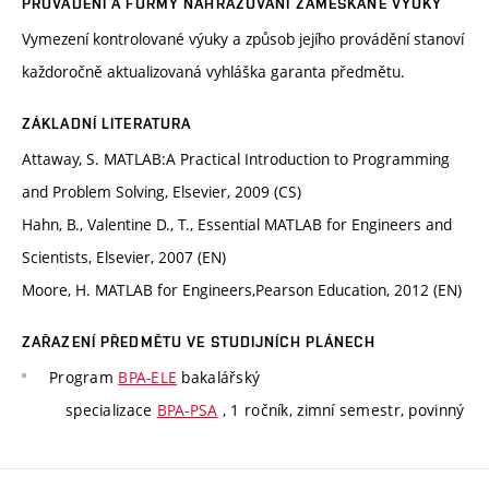
PROVÁDĚNÍ A FORMY NAHRAZOVÁNÍ ZAMEŠKANÉ VÝUKY
Vymezení kontrolované výuky a způsob jejího provádění stanoví
každoročně aktualizovaná vyhláška garanta předmětu.
ZÁKLADNÍ LITERATURA
Attaway, S. MATLAB:A Practical Introduction to Programming
and Problem Solving, Elsevier, 2009 (CS)
Hahn, B., Valentine D., T., Essential MATLAB for Engineers and
Scientists, Elsevier, 2007 (EN)
Moore, H. MATLAB for Engineers,Pearson Education, 2012 (EN)
ZAŘAZENÍ PŘEDMĚTU VE STUDIJNÍCH PLÁNECH
Program
BPA-ELE
bakalářský
specializace
BPA-PSA
, 1 ročník, zimní semestr, povinný