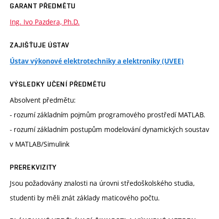
GARANT PŘEDMĚTU
Ing. Ivo Pazdera, Ph.D.
ZAJIŠŤUJE ÚSTAV
Ústav výkonové elektrotechniky a elektroniky (UVEE)
VÝSLEDKY UČENÍ PŘEDMĚTU
Absolvent předmětu:
- rozumí základním pojmům programového prostředí MATLAB.
- rozumí základním postupům modelování dynamických soustav
v MATLAB/Simulink
PREREKVIZITY
Jsou požadovány znalosti na úrovni středoškolského studia,
studenti by měli znát základy maticového počtu.