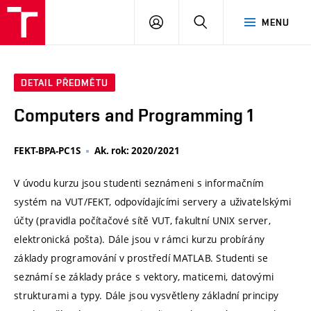
VUT
PŘIHLÁSIT
HLEDAT
MENU
SE
DETAIL PŘEDMĚTU
Computers and Programming 1
FEKT-BPA-PC1S
Ak. rok: 2020/2021
V úvodu kurzu jsou studenti seznámeni s informačním
systém na VUT/FEKT, odpovídajícími servery a uživatelskými
účty (pravidla počítačové sítě VUT, fakultní UNIX server,
elektronická pošta). Dále jsou v rámci kurzu probírány
základy programování v prostředí MATLAB. Studenti se
seznámí se základy práce s vektory, maticemi, datovými
strukturami a typy. Dále jsou vysvětleny základní principy