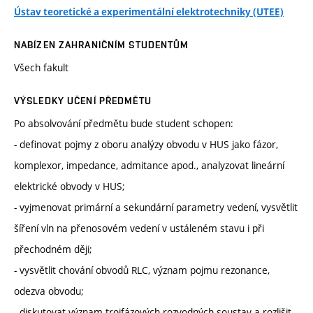
Ústav teoretické a experimentální elektrotechniky (UTEE)
NABÍZEN ZAHRANIČNÍM STUDENTŮM
Všech fakult
VÝSLEDKY UČENÍ PŘEDMĚTU
Po absolvování předmětu bude student schopen:
- definovat pojmy z oboru analýzy obvodu v HUS jako fázor,
komplexor, impedance, admitance apod., analyzovat lineární
elektrické obvody v HUS;
- vyjmenovat primární a sekundární parametry vedení, vysvětlit
šíření vln na přenosovém vedení v ustáleném stavu i při
přechodném ději;
- vysvětlit chování obvodů RLC, význam pojmu rezonance,
odezva obvodu;
- diskutovat význam trojfázových rozvodných soustav a rozlišit