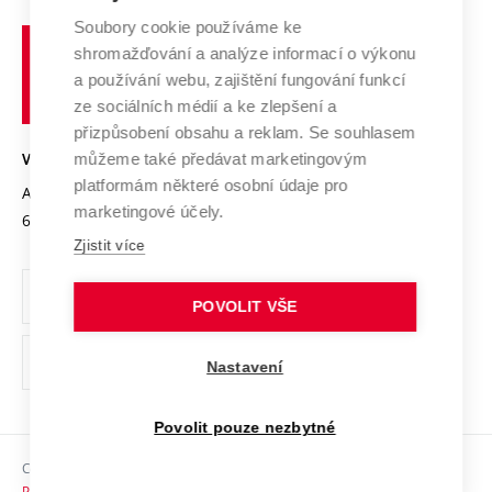
Systém zajišťování kvality výzkumu
Profil univerzity
Spolupráce se školami
Soubory cookie používáme ke
Vysoké
Výzkumné infrastruktury
shromažďování a analýze informací o výkonu
Udržitelná univerzita
učení
Služby univerzity
Transfer znalostí
a používání webu, zajištění fungování funkcí
technické
Podnikavá univerzita / ContriBUTe
Mezinárodní dohody
ze sociálních médií a ke zlepšení a
Open Science
v
Bezpečná univerzita
přizpůsobení obsahu a reklam. Se souhlasem
Univerzitní sítě
Brně
Projekty
můžeme také předávat marketingovým
VYSOKÉ UČENÍ TECHNICKÉ V BRNĚ
Vyznamenání
platformám některé osobní údaje pro
Projekty ze strukturálních fondů
Antonínská 548/1
www.vut.cz
marketingové účely.
Organizační struktura
602 00 Brno
vut@vutbr.cz
Specifický výzkum
Zjistit více
Úřední deska
Ochrana osobních údajů
POVOLIT VŠE
(externí
Pracovní příležitosti
Nastavení
odkaz)
Podpora a rozvoj zaměstnanců a studujících
Povolit pouze nezbytné
Rovné příležitosti
Copyright © 2026 VUT
Sociální bezpečí
Prohlášení o přístupnosti