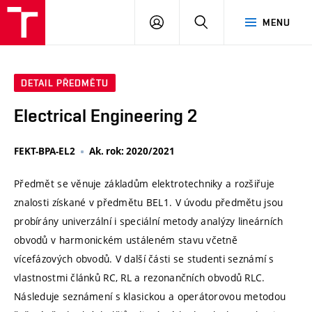
VUT
PŘIHLÁSIT
HLEDAT
MENU
SE
DETAIL PŘEDMĚTU
Electrical Engineering 2
FEKT-BPA-EL2
Ak. rok: 2020/2021
Předmět se věnuje základům elektrotechniky a rozšiřuje
znalosti získané v předmětu BEL1. V úvodu předmětu jsou
probírány univerzální i speciální metody analýzy lineárních
obvodů v harmonickém ustáleném stavu včetně
vícefázových obvodů. V další části se studenti seznámí s
vlastnostmi článků RC, RL a rezonančních obvodů RLC.
Následuje seznámení s klasickou a operátorovou metodou