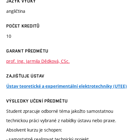
JAZYK VÝUKY
angličtina
POČET KREDITŮ
10
GARANT PŘEDMĚTU
prof. Ing. Jarmila Dědková, CSc.
ZAJIŠŤUJE ÚSTAV
Ústav teoretické a experimentální elektrotechniky (UTEE)
VÝSLEDKY UČENÍ PŘEDMĚTU
Student zpracuje odborné téma jakožto samostatnou
technickou práci vybrané z nabídky ústavu nebo praxe.
Absolvent kurzu je schopen:
- samostatně realizovat technický projekt,