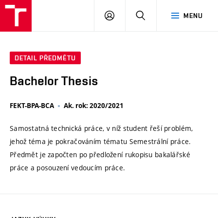
VUT
PŘIHLÁSIT
HLEDAT
MENU
SE
DETAIL PŘEDMĚTU
Bachelor Thesis
FEKT-BPA-BCA
Ak. rok: 2020/2021
Samostatná technická práce, v níž student řeší problém,
jehož téma je pokračováním tématu Semestrální práce.
Předmět je započten po předložení rukopisu bakalářské
práce a posouzení vedoucím práce.