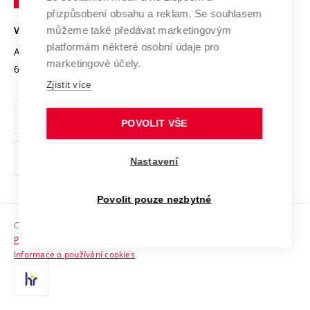
Open Science
v
Bezpečná univerzita
přizpůsobení obsahu a reklam. Se souhlasem
Univerzitní sítě
Brně
Projekty
můžeme také předávat marketingovým
VYSOKÉ UČENÍ TECHNICKÉ V BRNĚ
Vyznamenání
platformám některé osobní údaje pro
Projekty ze strukturálních fondů
Antonínská 548/1
www.vut.cz
marketingové účely.
Organizační struktura
602 00 Brno
vut@vutbr.cz
Specifický výzkum
Zjistit více
Úřední deska
Ochrana osobních údajů
POVOLIT VŠE
(externí
Pracovní příležitosti
Nastavení
odkaz)
Podpora a rozvoj zaměstnanců a studujících
Povolit pouze nezbytné
Rovné příležitosti
Copyright © 2026 VUT
Sociální bezpečí
Prohlášení o přístupnosti
HR Award
Informace o používání cookies
Kontakty