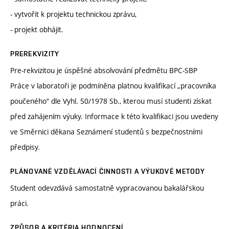
- vytvořit k projektu technickou zprávu,
- projekt obhájit.
PREREKVIZITY
Pre-rekvizitou je úspěšné absolvování předmětu BPC-SBP
Práce v laboratoři je podmíněna platnou kvalifikací „pracovníka
poučeného“ dle Vyhl. 50/1978 Sb., kterou musí studenti získat
před zahájením výuky. Informace k této kvalifikaci jsou uvedeny
ve Směrnici děkana Seznámení studentů s bezpečnostními
předpisy.
PLÁNOVANÉ VZDĚLÁVACÍ ČINNOSTI A VÝUKOVÉ METODY
Student odevzdává samostatně vypracovanou bakalářskou
práci.
ZPŮSOB A KRITÉRIA HODNOCENÍ