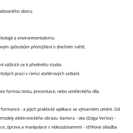
tudovaného oboru.
 ekologii a environmentalismu
k novým způsobům přemýšlení o dnešním světě.
ění vážících se k předmětu studia.
tských prací v rámci ateliérových setkání.
skuse formou textu, presentace, nebo uměleckého díla.
rformance - a jejich praktické aplikace ve výtvarném umění. Od
é modely elektronického obrazu. Kamera - oko (Dziga Vertov) -
zace, úprava a manipulace s videozáznamem - střihová skladba