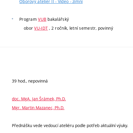
Oborový ateliér II - Video - zimní
Program
VUB
bakalářský
obor
VU-IDT
, 2 ročník, letní semestr, povinný
39 hod., nepovinná
doc. MgA. Jan Šrámek, Ph.D.
Mgr. Martin Mazanec, Ph.D.
Přednášku vede vedoucí ateliéru podle potřeb aktuální výuky.