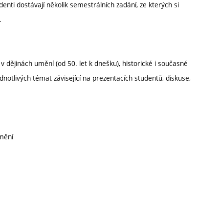
enti dostávají několik semestrálních zadání, ze kterých si
.
 dějinách umění (od 50. let k dnešku), historické i současné
notlivých témat závisející na prezentacích studentů, diskuse,
mění