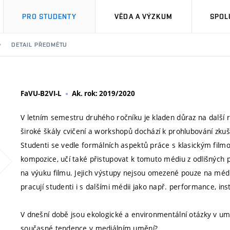
PRO STUDENTY
VĚDA A VÝZKUM
SPOL
DETAIL PŘEDMĚTU
FaVU-B2VI-L
Ak. rok: 2019/2020
V letním semestru druhého ročníku je kladen důraz na další 
široké škály cvičení a workshopů dochází k prohlubování zku
Studenti se vedle formálních aspektů práce s klasickým film
kompozice, učí také přistupovat k tomuto médiu z odlišných
na výuku filmu. Jejich výstupy nejsou omezené pouze na médi
pracují studenti i s dalšími médii jako např. performance, inst
V dnešní době jsou ekologické a environmentální otázky v uměn
současné tendence v mediálním umění?