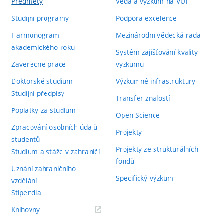
Předměty
Věda a výzkum na VUT
Studijní programy
Podpora excelence
Harmonogram
Mezinárodní vědecká rada
akademického roku
Systém zajišťování kvality
Závěrečné práce
výzkumu
Doktorské studium
Výzkumné infrastruktury
Studijní předpisy
Transfer znalostí
Poplatky za studium
Open Science
Zpracování osobních údajů
Projekty
studentů
Projekty ze strukturálních
Studium a stáže v zahraničí
fondů
Uznání zahraničního
Specifický výzkum
vzdělání
Stipendia
(externí
Knihovny