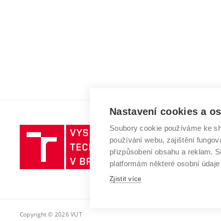
Nastavení cookies a o
Soubory cookie používáme ke sh
Vysoké
používání webu, zajištění fungová
učení
přizpůsobení obsahu a reklam.
technické
platformám některé osobní údaje
v
Brně
Zjistit více
Copyright © 2026 VUT