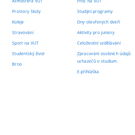
Atmosféra VUT
Proč na VUT
Prostory školy
Studijní programy
Koleje
Dny otevřených dveří
Stravování
Aktivity pro juniory
Sport na VUT
Celoživotní vzdělávání
Studentský život
Zpracování osobních údajů
uchazečů o studium
Brno
E-přihláška