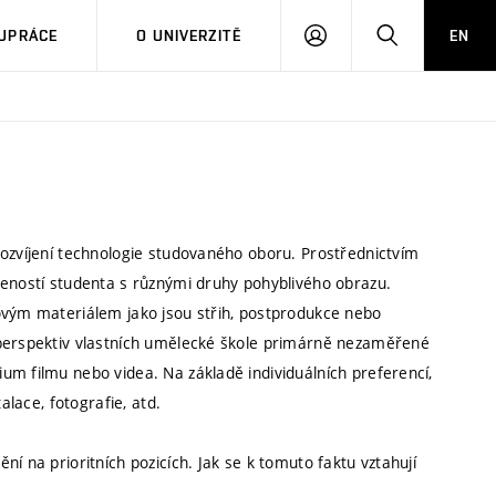
PŘIHLÁSIT
HLEDAT
UPRÁCE
O UNIVERZITĚ
EN
SE
rozvíjení technologie studovaného oboru. Prostřednictvím
šeností studenta s různými druhy pohyblivého obrazu.
ovým materiálem jako jsou střih, postprodukce nebo
 perspektiv vlastních umělecké škole primárně nezaměřené
um filmu nebo videa. Na základě individuálních preferencí,
alace, fotografie, atd.
í na prioritních pozicích. Jak se k tomuto faktu vztahují