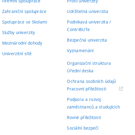
Firemní spolupráce
Profil univerzity
Zahraniční spolupráce
Udržitelná univerzita
Spolupráce se školami
Podnikavá univerzita /
ContriBUTe
Služby univerzity
Bezpečná univerzita
Mezinárodní dohody
Vyznamenání
Univerzitní sítě
Organizační struktura
Úřední deska
Ochrana osobních údajů
(externí
Pracovní příležitosti
odkaz)
Podpora a rozvoj
zaměstnanců a studujících
Rovné příležitosti
Sociální bezpečí