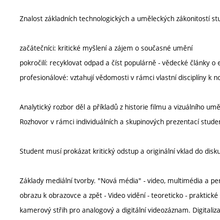
Znalost základních technologických a uměleckých zákonitostí s
začátečníci: kritické myšlení a zájem o současné umění
pokročilí: recyklovat odpad a číst populárně - vědecké články o
profesionálové: vztahují vědomosti v rámci vlastní disciplíny 
Analytický rozbor děl a příkladů z historie filmu a vizuálního um
Rozhovor v rámci individuálních a skupinových prezentací studen
Student musí prokázat kritický odstup a originální vklad do di
Základy mediální tvorby. "Nová média" - video, multimédia a pe
obrazu k obrazovce a zpět - Video vidění - teoreticko - praktick
kamerový střih pro analogový a digitální videozáznam. Digitali