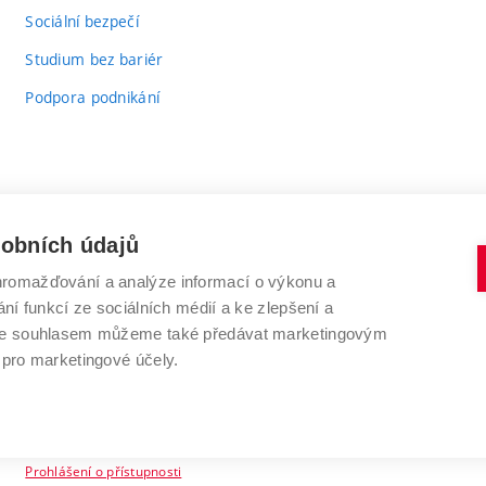
odkaz)
Sociální bezpečí
Studium bez bariér
Podpora podnikání
sobních údajů
romažďování a analýze informací o výkonu a
VYSOKÉ UČENÍ TECHNICKÉ V BRNĚ
ní funkcí ze sociálních médií a ke zlepšení a
Antonínská 548/1
www.vut.cz
 Se souhlasem můžeme také předávat marketingovým
602 00 Brno
vut@vutbr.cz
 pro marketingové účely.
Prohlášení o přístupnosti