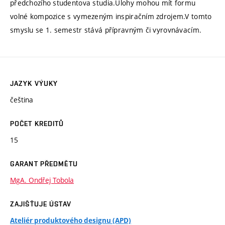
předchozího studentova studia.Úlohy mohou mít formu
volné kompozice s vymezeným inspiračním zdrojem.V tomto
smyslu se 1. semestr stává přípravným či vyrovnávacím.
JAZYK VÝUKY
čeština
POČET KREDITŮ
15
GARANT PŘEDMĚTU
MgA. Ondřej Tobola
ZAJIŠŤUJE ÚSTAV
Ateliér produktového designu (APD)