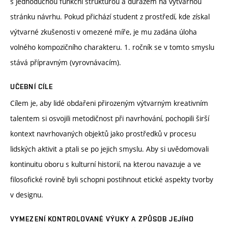
s jednoduchou funkční strukturou a důrazem na výtvarnou
stránku návrhu. Pokud přichází student z prostředí, kde získal
výtvarné zkušenosti v omezené míře, je mu zadána úloha
volného kompozičního charakteru. 1. ročník se v tomto smyslu
stává přípravným (vyrovnávacím).
UČEBNÍ CÍLE
Cílem je, aby lidé obdařeni přirozeným výtvarným kreativním
talentem si osvojili metodičnost při navrhování, pochopili širší
kontext navrhovaných objektů jako prostředků v procesu
lidských aktivit a ptali se po jejich smyslu. Aby si uvědomovali
kontinuitu oboru s kulturní historií, na kterou navazuje a ve
filosofické rovině byli schopni postihnout etické aspekty tvorby
v designu.
VYMEZENÍ KONTROLOVANÉ VÝUKY A ZPŮSOB JEJÍHO