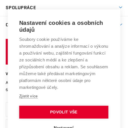
Studentský život
odkaz)
Věda a výzkum na VUT
Harmonogram akademického roku
Zpracování osobních údajů studentů
Sociální bezpečí
SPOLUPRÁCE
Celoživotní vzdělávání
Brno
Podpora excelence
Závěrečné práce
Studium bez bariér
Zpracování osobních údajů uchazečů o studium
Firemní spolupráce
Mezinárodní vědecká rada
Nastavení cookies a osobních
O UNIVERZITĚ
Doktorské studium
Podpora podnikání
E-přihláška
údajů
Zahraniční spolupráce
Systém zajišťování kvality výzkumu
Profil univerzity
Spolupráce se školami
Soubory cookie používáme ke
Vysoké
Výzkumné infrastruktury
shromažďování a analýze informací o výkonu
Udržitelná univerzita
učení
Služby univerzity
Transfer znalostí
a používání webu, zajištění fungování funkcí
technické
Podnikavá univerzita / ContriBUTe
Mezinárodní dohody
ze sociálních médií a ke zlepšení a
Open Science
v
Bezpečná univerzita
přizpůsobení obsahu a reklam. Se souhlasem
Univerzitní sítě
Brně
Projekty
můžeme také předávat marketingovým
VYSOKÉ UČENÍ TECHNICKÉ V BRNĚ
Vyznamenání
platformám některé osobní údaje pro
Projekty ze strukturálních fondů
Antonínská 548/1
www.vut.cz
marketingové účely.
Organizační struktura
602 00 Brno
vut@vutbr.cz
Specifický výzkum
Zjistit více
Úřední deska
Ochrana osobních údajů
POVOLIT VŠE
(externí
Pracovní příležitosti
Nastavení