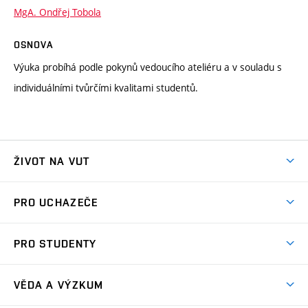
MgA. Ondřej Tobola
OSNOVA
Výuka probíhá podle pokynů vedoucího ateliéru a v souladu s
individuálními tvůrčími kvalitami studentů.
ŽIVOT NA VUT
Atmosféra VUT
PRO UCHAZEČE
Prostory školy
Proč na VUT
Koleje
PRO STUDENTY
Studijní programy
Stravování
Předměty
Studijní předpisy
Studium a stáže v zahraničí
Stipendia
Dny otevřených dveří
VĚDA A VÝZKUM
Sport na VUT
(externí
Studijní programy
Poplatky za studium
Uznání zahraničního vzdělání
Knihovny
Aktivity pro juniory