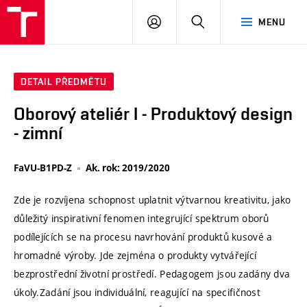
VUT
PŘIHLÁSIT
HLEDAT
MENU
SE
DETAIL PŘEDMĚTU
Oborový ateliér I - Produktový design
- zimní
FaVU-B1PD-Z
Ak. rok: 2019/2020
Zde je rozvíjena schopnost uplatnit výtvarnou kreativitu, jako
důležitý inspirativní fenomen integrující spektrum oborů
podílejících se na procesu navrhování produktů kusové a
hromadné výroby. Jde zejména o produkty vytvářející
bezprostřední životní prostředí. Pedagogem jsou zadány dva
úkoly.Zadání jsou individuální, reagující na specifičnost