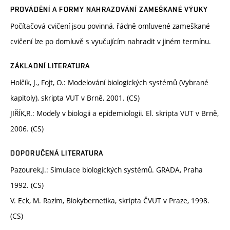
PROVÁDĚNÍ A FORMY NAHRAZOVÁNÍ ZAMEŠKANÉ VÝUKY
Počítačová cvičení jsou povinná, řádně omluvené zameškané
cvičení lze po domluvě s vyučujícím nahradit v jiném termínu.
ZÁKLADNÍ LITERATURA
Holčík, J., Fojt, O.: Modelování biologických systémů (Vybrané
kapitoly), skripta VUT v Brně, 2001. (CS)
JIŘÍK,R.: Modely v biologii a epidemiologii. El. skripta VUT v Brně,
2006. (CS)
DOPORUČENÁ LITERATURA
Pazourek,J.: Simulace biologických systémů. GRADA, Praha
1992. (CS)
V. Eck, M. Razím, Biokybernetika, skripta ČVUT v Praze, 1998.
(CS)