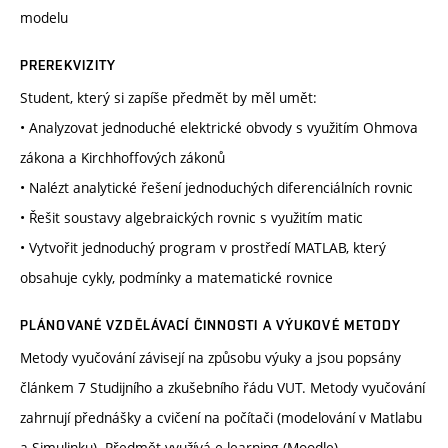
modelu
PREREKVIZITY
Student, který si zapíše předmět by měl umět:
• Analyzovat jednoduché elektrické obvody s využitím Ohmova
zákona a Kirchhoffových zákonů
• Nalézt analytické řešení jednoduchých diferenciálních rovnic
• Řešit soustavy algebraických rovnic s využitím matic
• Vytvořit jednoduchý program v prostředí MATLAB, který
obsahuje cykly, podmínky a matematické rovnice
PLÁNOVANÉ VZDĚLÁVACÍ ČINNOSTI A VÝUKOVÉ METODY
Metody vyučování závisejí na způsobu výuky a jsou popsány
článkem 7 Studijního a zkušebního řádu VUT. Metody vyučování
zahrnují přednášky a cvičení na počítači (modelování v Matlabu
a Simulinku). Předmět využívá e-learning (Moodle).