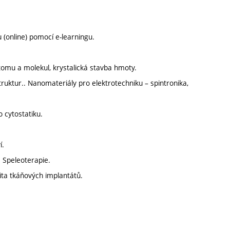
(online) pomocí e-learningu.
atomu a molekul, krystalická stavba hmoty.
truktur.. Nanomateriály pro elektrotechniku – spintronika,
o cytostatiku.
í.
 Speleoterapie.
ita tkáňových implantátů.