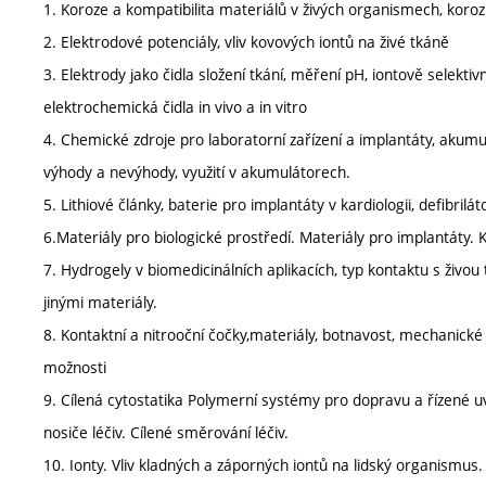
1. Koroze a kompatibilita materiálů v živých organismech, koroz
2. Elektrodové potenciály, vliv kovových iontů na živé tkáně
3. Elektrody jako čidla složení tkání, měření pH, iontově selektivn
elektrochemická čidla in vivo a in vitro
4. Chemické zdroje pro laboratorní zařízení a implantáty, akumulá
výhody a nevýhody, využití v akumulátorech.
5. Lithiové články, baterie pro implantáty v kardiologii, defibrilát
6.Materiály pro biologické prostředí. Materiály pro implantáty.
7. Hydrogely v biomedicinálních aplikacích, typ kontaktu s živou
jinými materiály.
8. Kontaktní a nitrooční čočky,materiály, botnavost, mechanické v
možnosti
9. Cílená cytostatika Polymerní systémy pro dopravu a řízené u
nosiče léčiv. Cílené směrování léčiv.
10. Ionty. Vliv kladných a záporných iontů na lidský organismus.