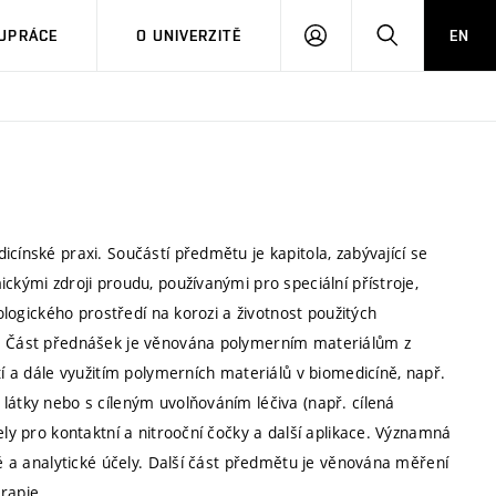
PŘIHLÁSIT
HLEDAT
UPRÁCE
O UNIVERZITĚ
EN
SE
cínské praxi. Součástí předmětu je kapitola, zabývající se
ckými zdroji proudu, používanými pro speciální přístroje,
iologického prostředí na korozi a životnost použitých
ů. Část přednášek je věnována polymerním materiálům z
tí a dále využitím polymerních materiálů v biomedicíně, např.
látky nebo s cíleným uvolňováním léčiva (např. cílená
ely pro kontaktní a nitrooční čočky a další aplikace. Významná
ké a analytické účely. Další část předmětu je věnována měření
rapie.