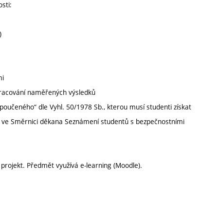
sti:
)
mi
 zpracování naměřených výsledků
 poučeného“ dle Vyhl. 50/1978 Sb., kterou musí studenti získat
ny ve Směrnici děkana Seznámení studentů s bezpečnostními
projekt. Předmět využívá e-learning (Moodle).