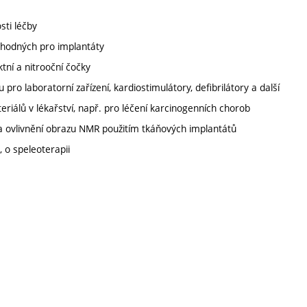
ti léčby
vhodných pro implantáty
tní a nitrooční čočky
pro laboratorní zařízení, kardiostimulátory, defibrilátory a další
eriálů v lékařství, např. pro léčení karcinogenních chorob
 a ovlivnění obrazu NMR použitím tkáňových implantátů
 o speleoterapii