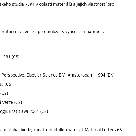
ého studia FEKT v oblasti materiálů a jejich vlastností pro
ratorní cvičení lze po domluvě s vyučujícím nahradit.
a 1991 (CS)
d Perspective, Elsevier Science B.V., Amsterodam, 1994 (EN)
ta (CS)
 (CS)
á verze (CS)
gii, Bratislava 2001 (CS)
s potential biodegradable metallic material, Material Letters 65