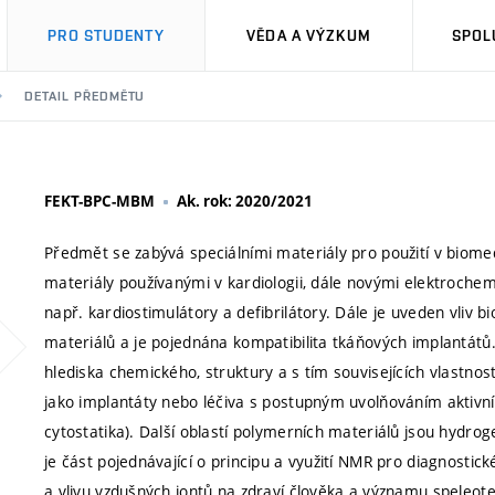
PRO STUDENTY
VĚDA A VÝZKUM
SPOL
DETAIL PŘEDMĚTU
FEKT-BPC-MBM
Ak. rok: 2020/2021
Předmět se zabývá speciálními materiály pro použití v biomedi
materiály používanými v kardiologii, dále novými elektrochemi
např. kardiostimulátory a defibrilátory. Dále je uveden vliv b
materiálů a je pojednána kompatibilita tkáňových implantát
hlediska chemického, struktury a s tím souvisejících vlastnos
jako implantáty nebo léčiva s postupným uvolňováním aktivní 
cytostatika). Další oblastí polymerních materiálů jsou hydrog
je část pojednávající o principu a využití NMR pro diagnostic
a vlivu vzdušných iontů na zdraví člověka a významu speleote