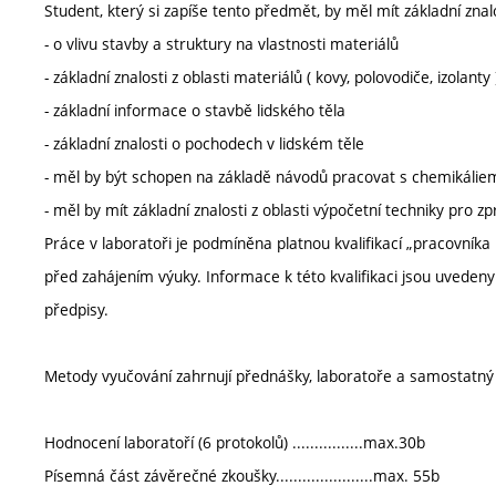
Student, který si zapíše tento předmět, by měl mít základní znalo
- o vlivu stavby a struktury na vlastnosti materiálů
- základní znalosti z oblasti materiálů ( kovy, polovodiče, izolanty 
- základní informace o stavbě lidského těla
- základní znalosti o pochodech v lidském těle
- měl by být schopen na základě návodů pracovat s chemikálie
- měl by mít základní znalosti z oblasti výpočetní techniky pro
Práce v laboratoři je podmíněna platnou kvalifikací „pracovníka
před zahájením výuky. Informace k této kvalifikaci jsou uvede
předpisy.
Metody vyučování zahrnují přednášky, laboratoře a samostatný 
Hodnocení laboratoří (6 protokolů) ................max.30b
Písemná část závěrečné zkoušky......................max. 55b