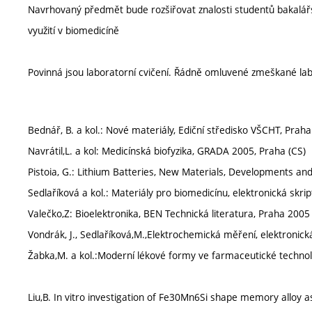
Navrhovaný předmět bude rozšiřovat znalosti studentů bakalářsk
využití v biomedicíně
Povinná jsou laboratorní cvičení. Řádně omluvené zmeškané labo
Bednář, B. a kol.: Nové materiály, Ediční středisko VŠCHT, Prah
Navrátil,L. a kol: Medicínská biofyzika, GRADA 2005, Praha (CS)
Pistoia, G.: Lithium Batteries, New Materials, Developments an
Sedlaříková a kol.: Materiály pro biomedicínu, elektronická skrip
Valečko,Z: Bioelektronika, BEN Technická literatura, Praha 2005
Vondrák, J., Sedlaříková,M.,Elektrochemická měření, elektronick
Žabka,M. a kol.:Moderní lékové formy ve farmaceutické technolo
Liu,B. In vitro investigation of Fe30Mn6Si shape memory alloy a