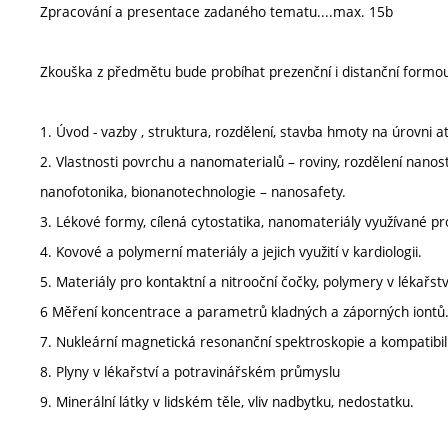
Zpracování a presentace zadaného tematu....max. 15b
Zkouška z předmětu bude probíhat prezenční i distanční formou 
1. Úvod - vazby , struktura, rozdělení, stavba hmoty na úrovni 
2. Vlastnosti povrchu a nanomaterialů – roviny, rozdělení nanos
nanofotonika, bionanotechnologie – nanosafety.
3. Lékové formy, cílená cytostatika, nanomateriály využívané pr
4. Kovové a polymerní materiály a jejich využití v kardiologii.
5. Materiály pro kontaktní a nitrooční čočky, polymery v lékařstv
6 Měření koncentrace a parametrů kladných a záporných iontů.
7. Nukleární magnetická resonanční spektroskopie a kompatibil
8. Plyny v lékařství a potravinářském průmyslu
9. Minerální látky v lidském těle, vliv nadbytku, nedostatku.