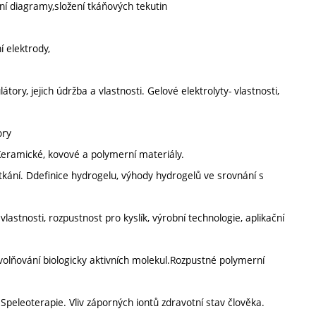
ní diagramy,složení tkáňových tekutin
í elektrody,
tory, jejich údržba a vlastnosti. Gelové elektrolyty- vlastnosti,
ory
 Keramické, kovové a polymerní materiály.
 tkání. Ddefinice hydrogelu, výhody hydrogelů ve srovnání s
lastnosti, rozpustnost pro kyslík, výrobní technologie, aplikační
volňování biologicky aktivních molekul.Rozpustné polymerní
 Speleoterapie. Vliv záporných iontů zdravotní stav člověka.