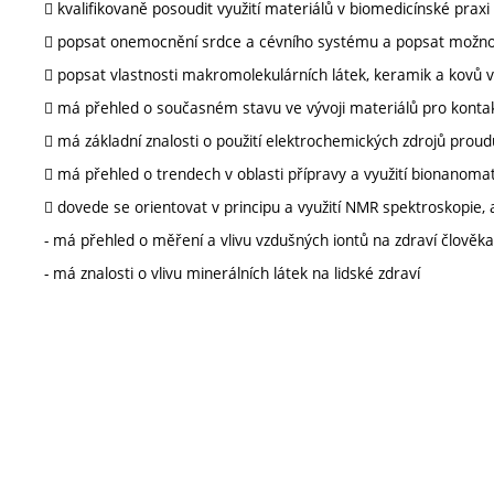
 kvalifikovaně posoudit využití materiálů v biomedicínské praxi
 popsat onemocnění srdce a cévního systému a popsat možnos
 popsat vlastnosti makromolekulárních látek, keramik a kovů 
 má přehled o současném stavu ve vývoji materiálů pro kontak
 má základní znalosti o použití elektrochemických zdrojů proudu 
 má přehled o trendech v oblasti přípravy a využití bionanomat
 dovede se orientovat v principu a využití NMR spektroskopie,
- má přehled o měření a vlivu vzdušných iontů na zdraví člověka,
- má znalosti o vlivu minerálních látek na lidské zdraví