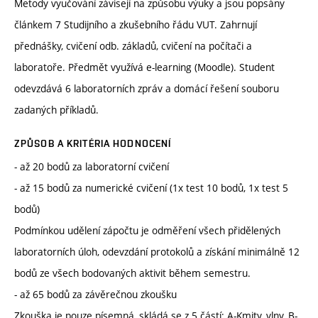
Metody vyučování závisejí na způsobu výuky a jsou popsány
článkem 7 Studijního a zkušebního řádu VUT. Zahrnují
přednášky, cvičení odb. základů, cvičení na počítači a
laboratoře. Předmět využívá e-learning (Moodle). Student
odevzdává 6 laboratorních zpráv a domácí řešení souboru
zadaných příkladů.
ZPŮSOB A KRITÉRIA HODNOCENÍ
- až 20 bodů za laboratorní cvičení
- až 15 bodů za numerické cvičení (1x test 10 bodů, 1x test 5
bodů)
Podmínkou udělení zápočtu je odměření všech přidělených
laboratorních úloh, odevzdání protokolů a získání minimálně 12
bodů ze všech bodovaných aktivit během semestru.
- až 65 bodů za závěrečnou zkoušku
Zkouška je pouze písemná, skládá se z 5 částí: A-Kmity, vlny, B-