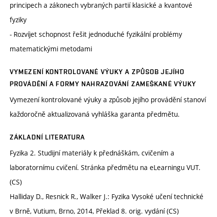
principech a zákonech vybraných partií klasické a kvantové
fyziky
- Rozvíjet schopnost řešit jednoduché fyzikální problémy
matematickými metodami
VYMEZENÍ KONTROLOVANÉ VÝUKY A ZPŮSOB JEJÍHO
PROVÁDĚNÍ A FORMY NAHRAZOVÁNÍ ZAMEŠKANÉ VÝUKY
Vymezení kontrolované výuky a způsob jejího provádění stanoví
každoročně aktualizovaná vyhláška garanta předmětu.
ZÁKLADNÍ LITERATURA
Fyzika 2. Studijní materiály k přednáškám, cvičením a
laboratornímu cvičení. Stránka předmětu na eLearningu VUT.
(CS)
Halliday D., Resnick R., Walker J.: Fyzika Vysoké učení technické
v Brně, Vutium, Brno, 2014, Překlad 8. orig. vydání (CS)