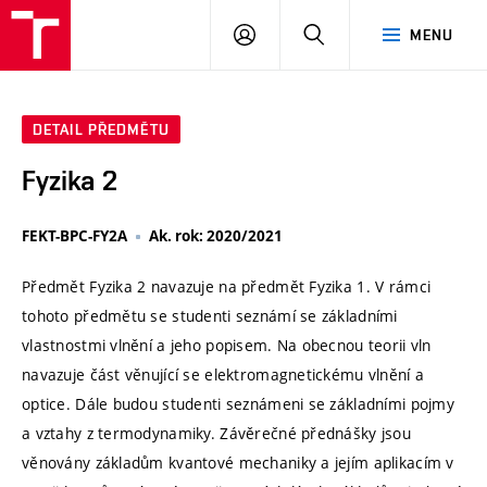
VUT
PŘIHLÁSIT
HLEDAT
MENU
SE
DETAIL PŘEDMĚTU
Fyzika 2
FEKT-BPC-FY2A
Ak. rok: 2020/2021
Předmět Fyzika 2 navazuje na předmět Fyzika 1. V rámci
tohoto předmětu se studenti seznámí se základními
vlastnostmi vlnění a jeho popisem. Na obecnou teorii vln
navazuje část věnující se elektromagnetickému vlnění a
optice. Dále budou studenti seznámeni se základními pojmy
a vztahy z termodynamiky. Závěrečné přednášky jsou
věnovány základům kvantové mechaniky a jejím aplikacím v