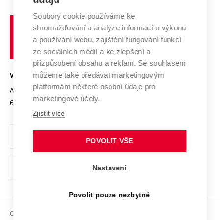
Systém zajišťování kvality výzkumu
Profil univerzity
Spolupráce se školami
Soubory cookie používáme ke
Vysoké
Výzkumné infrastruktury
shromažďování a analýze informací o výkonu
Udržitelná univerzita
učení
Služby univerzity
Transfer znalostí
a používání webu, zajištění fungování funkcí
technické
Podnikavá univerzita / ContriBUTe
Mezinárodní dohody
ze sociálních médií a ke zlepšení a
Open Science
v
Bezpečná univerzita
přizpůsobení obsahu a reklam. Se souhlasem
Univerzitní sítě
Brně
Projekty
můžeme také předávat marketingovým
VYSOKÉ UČENÍ TECHNICKÉ V BRNĚ
Vyznamenání
platformám některé osobní údaje pro
Projekty ze strukturálních fondů
Antonínská 548/1
www.vut.cz
marketingové účely.
Organizační struktura
602 00 Brno
vut@vutbr.cz
Specifický výzkum
Zjistit více
Úřední deska
Ochrana osobních údajů
POVOLIT VŠE
(externí
Pracovní příležitosti
Nastavení
odkaz)
Podpora a rozvoj zaměstnanců a studujících
Povolit pouze nezbytné
Rovné příležitosti
Copyright © 2026 VUT
Sociální bezpečí