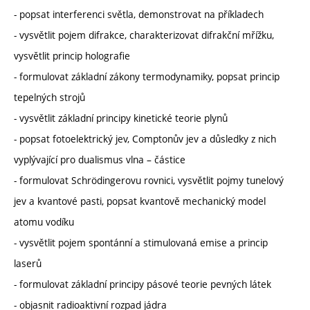
- popsat interferenci světla, demonstrovat na příkladech
- vysvětlit pojem difrakce, charakterizovat difrakční mřížku,
vysvětlit princip holografie
- formulovat základní zákony termodynamiky, popsat princip
tepelných strojů
- vysvětlit základní principy kinetické teorie plynů
- popsat fotoelektrický jev, Comptonův jev a důsledky z nich
vyplývající pro dualismus vlna – částice
- formulovat Schrödingerovu rovnici, vysvětlit pojmy tunelový
jev a kvantové pasti, popsat kvantově mechanický model
atomu vodíku
- vysvětlit pojem spontánní a stimulovaná emise a princip
laserů
- formulovat základní principy pásové teorie pevných látek
- objasnit radioaktivní rozpad jádra