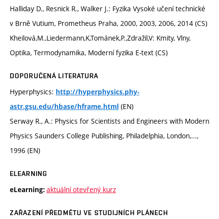
Halliday D., Resnick R., Walker J.: Fyzika Vysoké učení technické
v Brně Vutium, Prometheus Praha, 2000, 2003, 2006, 2014 (CS)
Kheilová,M.,Liedermann,K,Tománek,P.,Zdražil,V: Kmity, Vlny,
Optika, Termodynamika, Moderní fyzika E-text (CS)
DOPORUČENÁ LITERATURA
Hyperphysics:
http://hyperphysics.phy-
(EN)
astr.gsu.edu/hbase/hframe.html
Serway R., A.: Physics for Scientists and Engineers with Modern
Physics Saunders College Publishing, Philadelphia, London,...,
1996 (EN)
ELEARNING
aktuální otevřený kurz
eLearning:
ZAŘAZENÍ PŘEDMĚTU VE STUDIJNÍCH PLÁNECH