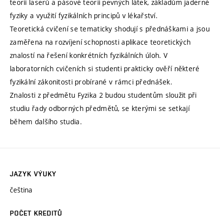
teorii laserů a pásové teorii pevných látek, základům jaderné
fyziky a využití fyzikálních principů v lékařství.
Teoretická cvičení se tematicky shodují s přednáškami a jsou
zaměřena na rozvíjení schopnosti aplikace teoretických
znalostí na řešení konkrétních fyzikálních úloh. V
laboratorních cvičeních si studenti prakticky ověří některé
fyzikální zákonitosti probírané v rámci přednášek.
Znalosti z předmětu Fyzika 2 budou studentům sloužit při
studiu řady odborných předmětů, se kterými se setkají
během dalšího studia.
JAZYK VÝUKY
čeština
POČET KREDITŮ