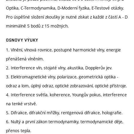
Optika, C-Termodynamika, D-Moderní fyzika, E-Testové otázky.
Pro úspěšné složení zkoušky je nutné získat z každé z částí A - D
minimálně 5 bodů z 15 možných.
OSNOVY VÝUKY
1. Vlnění, vlnová rovnice, postupné harmonické vlny, energie
přenášená vlněním.
2. Interference vln, stojaté vlny, akustika, Dopplerův jev.
3. Elektromagnetické vlny, polarizace, geometrická optika -
odraz a lom, úplný odraz, optické zobrazování, optické přístroje.
4. Interference světla, koherence, Youngův pokus, interference
na tenké vrstvě.
5. Difrakce, difrakční mřížky, rentgenová difrakce, holografie.
6. Nultý a první zákon termodynamiky, termodynamické děje,
přenos tepla.