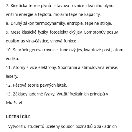
7. Kinetická teorie plynů - stavová rovnice ideálního plynu,
vnitřní energie a teplota, molární tepelné kapacity.
8. Druhý zákon termodynamiky, entropie, tepelné stroje.
9. Meze klasické fyziky, fotoelektrický jev, Comptonův posuv,
dualismus vlna-částice, vlnová funkce.
10. Schrödingerova rovnice, tunelový jev, kvantové pasti, atom
vodíku.
11. Atomy s více elektrony. Spontánní a stimulovaná emise,
lasery.
12. Pásová teorie pevných látek.
13. Základy jaderné fyziky. Využití fyzikálních principů v
lékařství.
UČEBNÍ CÍLE
- Vytvořit u studentů ucelený soubor poznatků o základních