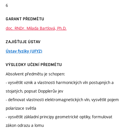
6
GARANT PŘEDMĚTU
doc. RNDr. Milada Bartlová, Ph.D.
ZAJIŠŤUJE ÚSTAV
Ústav fyziky (UFYZ)
VÝSLEDKY UČENÍ PŘEDMĚTU
Absolvent předmětu je schopen:
- vysvětlit vznik a vlastnosti harmonických vln postupných a
stojatých, popsat Dopplerův jev
- definovat vlastnosti elektromagnetických vln, vysvětlit pojem
polarizace světla
- vysvětlit základní principy geometrické optiky, formulovat
zákon odrazu a lomu