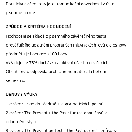
Praktická cvičení rozvíjející komunikační dovednosti v ústní i
písemné formě.
ZPŮSOB A KRITÉRIA HODNOCENÍ
Hodnocení se skládá z písemného závěrečného testu
prověřujícího uplatnění probraných mluvnických jevů dle osnovy
předmětu,je hodnocen 100 body.
Vyžaduje se 75% docházka a aktivní účast na cvičeních.
Obsah testu odpovídá probranému materiálu během
semestru.
OSNOVY VÝUKY
1.cvičení: Úvod do předmětu a gramatických pojmů.
2.cvičení: The Present + the Past: funkce obou časů v
odborném stylu.
3.cvičení: The Present perfect + the Past perfect - způsoby