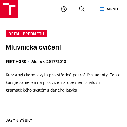
VUT
PŘIHLÁSIT
HLEDAT
MENU
SE
DETAIL PŘEDMĚTU
Mluvnická cvičení
FEKT-HGRS
Ak. rok: 2017/2018
Kurz anglického jazyka pro středně pokročilé studenty. Tento
kurz je zaměřen na procvičení a upevnění znalostí
gramatického systému daného jazyka.
JAZYK VÝUKY