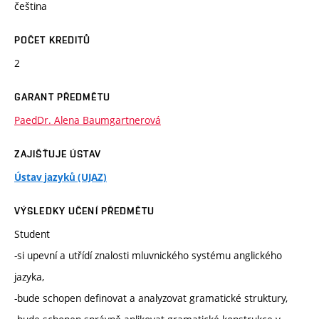
čeština
POČET KREDITŮ
2
GARANT PŘEDMĚTU
PaedDr. Alena Baumgartnerová
ZAJIŠŤUJE ÚSTAV
Ústav jazyků (UJAZ)
VÝSLEDKY UČENÍ PŘEDMĚTU
Student
-si upevní a utřídí znalosti mluvnického systému anglického
jazyka,
-bude schopen definovat a analyzovat gramatické struktury,