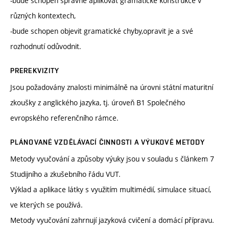
-bude schopen správně aplikovat gramatické konstrukce v
různých kontextech,
-bude schopen objevit gramatické chyby,opravit je a své
rozhodnutí odůvodnit.
PREREKVIZITY
Jsou požadovány znalosti minimálně na úrovni státní maturitní
zkoušky z anglického jazyka, tj. úroveň B1 Společného
evropského referenčního rámce.
PLÁNOVANÉ VZDĚLÁVACÍ ČINNOSTI A VÝUKOVÉ METODY
Metody vyučování a způsoby výuky jsou v souladu s článkem 7
Studijního a zkušebního řádu VUT.
Výklad a aplikace látky s využitím multimédií, simulace situací,
ve kterých se používá.
Metody vyučování zahrnují jazyková cvičení a domácí přípravu.