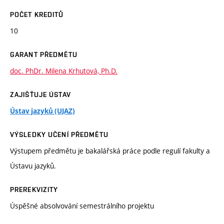
POČET KREDITŮ
10
GARANT PŘEDMĚTU
doc. PhDr. Milena Krhutová, Ph.D.
ZAJIŠŤUJE ÚSTAV
Ústav jazyků (UJAZ)
VÝSLEDKY UČENÍ PŘEDMĚTU
Výstupem předmětu je bakalářská práce podle regulí fakulty a
Ústavu jazyků.
PREREKVIZITY
Úspěšné absolvování semestrálního projektu