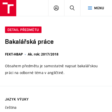
VUT
PŘIHLÁSIT
HLEDAT
MENU
SE
DETAIL PŘEDMĚTU
Bakalářská práce
FEKT-HBAP
Ak. rok: 2017/2018
Obsahem předmětu je samostatně napsat bakalářskou
práci na odborné téma v angličtině.
JAZYK VÝUKY
čeština