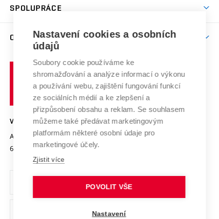
Harmonogram akademického roku
Zpracování osobních údajů studentů
Sociální bezpečí
SPOLUPRÁCE
Celoživotní vzdělávání
Brno
Podpora excelence
Závěrečné práce
Studium bez bariér
Zpracování osobních údajů uchazečů o studium
Firemní spolupráce
Mezinárodní vědecká rada
Nastavení cookies a osobních
O UNIVERZITĚ
Doktorské studium
Podpora podnikání
E-přihláška
údajů
Zahraniční spolupráce
Systém zajišťování kvality výzkumu
Profil univerzity
Spolupráce se školami
Soubory cookie používáme ke
Vysoké
Výzkumné infrastruktury
shromažďování a analýze informací o výkonu
Udržitelná univerzita
učení
Služby univerzity
Transfer znalostí
a používání webu, zajištění fungování funkcí
technické
Podnikavá univerzita / ContriBUTe
Mezinárodní dohody
ze sociálních médií a ke zlepšení a
Open Science
v
Bezpečná univerzita
přizpůsobení obsahu a reklam. Se souhlasem
Univerzitní sítě
Brně
Projekty
můžeme také předávat marketingovým
VYSOKÉ UČENÍ TECHNICKÉ V BRNĚ
Vyznamenání
platformám některé osobní údaje pro
Projekty ze strukturálních fondů
Antonínská 548/1
www.vut.cz
marketingové účely.
Organizační struktura
602 00 Brno
vut@vutbr.cz
Specifický výzkum
Zjistit více
Úřední deska
Ochrana osobních údajů
POVOLIT VŠE
(externí
Pracovní příležitosti
Nastavení